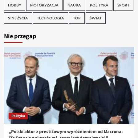
HOBBY
MOTORYZACJA
NAUKA
POLITYKA
SPORT
STYL ŻYCIA
TECHNOLOGIA
TOP
ŚWIAT
Nie przegap
Polityka
„Polski aktor z prestiżowym wyróżnieniem od Macrona: