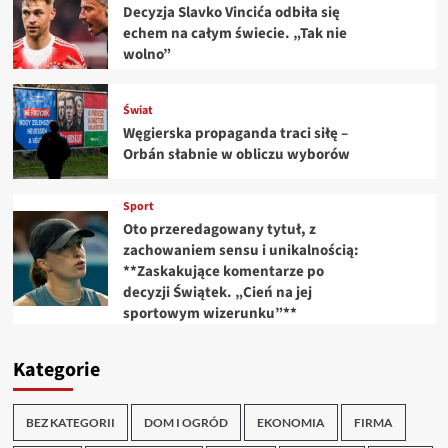
Decyzja Slavko Vincića odbiła się
echem na całym świecie. „Tak nie
wolno”
Świat
Węgierska propaganda traci siłę –
Orbán słabnie w obliczu wyborów
Sport
Oto przeredagowany tytuł, z
zachowaniem sensu i unikalnością:
**Zaskakujące komentarze po
decyzji Świątek. „Cień na jej
sportowym wizerunku”**
Kategorie
BEZ KATEGORII
DOM I OGRÓD
EKONOMIA
FIRMA