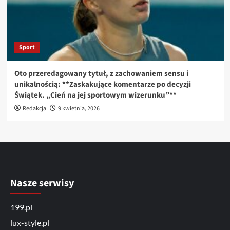
Sport
Oto przeredagowany tytuł, z zachowaniem sensu i
unikalnością: **Zaskakujące komentarze po decyzji
Świątek. „Cień na jej sportowym wizerunku”**
Redakcja
9 kwietnia, 2026
Nasze serwisy
199.pl
lux-style.pl