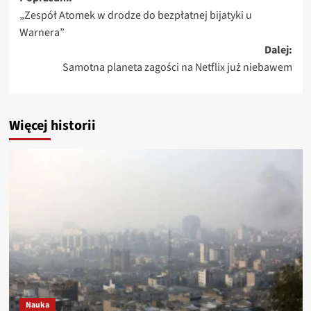
Zobacz
„Zespół Atomek w drodze do bezpłatnej bijatyki u
wpisy
Warnera”
Dalej:
Samotna planeta zagości na Netflix już niebawem
Więcej historii
Nauka