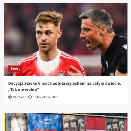
Sport
Decyzja Slavko Vincića odbiła się echem na całym świecie.
„Tak nie wolno”
Redakcja
16 kwietnia, 2026