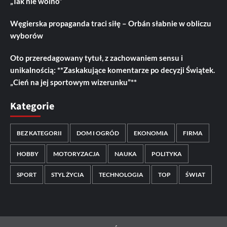
„Tak nie wolno”
Węgierska propaganda traci siłę – Orbán słabnie w obliczu
wyborów
Oto przeredagowany tytuł, z zachowaniem sensu i
unikalnością: **Zaskakujące komentarze po decyzji Świątek.
„Cień na jej sportowym wizerunku”**
Kategorie
BEZ KATEGORII
DOM I OGRÓD
EKONOMIA
FIRMA
HOBBY
MOTORYZACJA
NAUKA
POLITYKA
SPORT
STYL ŻYCIA
TECHNOLOGIA
TOP
ŚWIAT