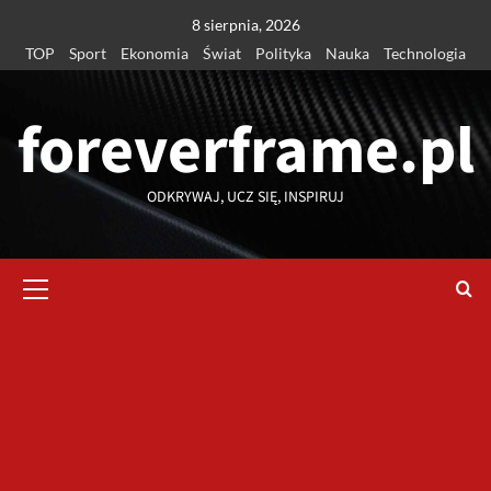
Przejdź
8 sierpnia, 2026
do
TOP
Sport
Ekonomia
Świat
Polityka
Nauka
Technologia
treści
foreverframe.pl
ODKRYWAJ, UCZ SIĘ, INSPIRUJ
Menu
główne