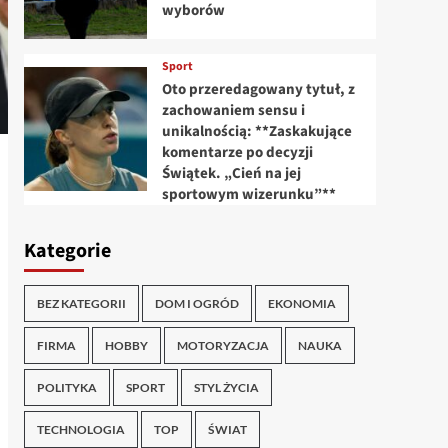
wyborów
Sport
Oto przeredagowany tytuł, z
zachowaniem sensu i
unikalnością: **Zaskakujące
komentarze po decyzji
Świątek. „Cień na jej
sportowym wizerunku”**
Kategorie
BEZ KATEGORII
DOM I OGRÓD
EKONOMIA
FIRMA
HOBBY
MOTORYZACJA
NAUKA
POLITYKA
SPORT
STYL ŻYCIA
TECHNOLOGIA
TOP
ŚWIAT