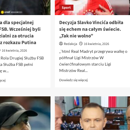
Sport
 dla specjalnej
Decyzja Slavko Vincića odbiła
FSB. Wcześniej byli
się echem na całym świecie.
alni za otrucia
„Tak nie wolno”
z rozkazu Putina
Redakcja
16 kwietnia, 2026
16 kwietnia, 2026
„`html Real Madryt przegrywa walkę o
półfinał Ligi Mistrzów W
Rola Drugiej Służby FSB
ćwierćfinałowym starciu Ligi
a Służba FSB pełni
Mistrzów Real...
ę w...
Dowiedz
Dowiedz
Dowiedz się więcej
ęcej
się
się
więcej
więcej
o
o
Decyzja
Nowa
Slavko
misja
Vincića
dla
odbiła
specjalnej
się
jednostki
echem
FSB.