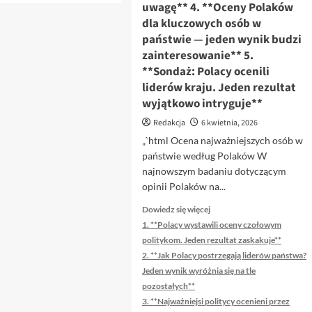
uwagę** 4. **Oceny Polaków
więcej
dla kluczowych osób w
o
Oto
państwie — jeden wynik budzi
przeredagowany
zainteresowanie** 5.
tytuł,
**Sondaż: Polacy ocenili
z
liderów kraju. Jeden rezultat
zachowaniem
wyjątkowo intryguje**
sensu
i
Redakcja
6 kwietnia, 2026
unikalnością:
„`html Ocena najważniejszych osób w
**Zaskakujące
komentarze
państwie według Polaków W
po
najnowszym badaniu dotyczącym
decyzji
opinii Polaków na...
Świątek.
Dowiedz
„Cień
Dowiedz się więcej
się
na
1. **Polacy wystawili oceny czołowym
więcej
jej
politykom. Jeden rezultat zaskakuje**
o
sportowym
2. **Jak Polacy postrzegają liderów państwa?
Oto
wizerunku”**
Jeden wynik wyróżnia się na tle
kilka
pozostałych**
propozycji
unikalnych
3. **Najważniejsi politycy ocenieni przez