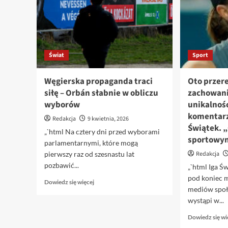
Macrona:
'To
Francja
pokazała
mi,
Świat
Sport
czym
jest
demokracja'”
Węgierska propaganda traci
Oto przer
siłę – Orbán słabnie w obliczu
zachowani
wyborów
unikalnoś
komentarz
Redakcja
9 kwietnia, 2026
Świątek. „
„`html Na cztery dni przed wyborami
sportowy
parlamentarnymi, które mogą
pierwszy raz od szesnastu lat
Redakcja
pozbawić...
„`html Iga 
pod koniec 
Dowiedz
Dowiedz się więcej
mediów społ
się
więcej
wystąpi w...
o
Dowiedz się wi
Węgierska