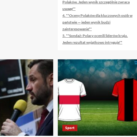
tytułów
Polaków. Jeden wynik szczególnie zwraca
zachowujących
uwagę**
sens
4. **Oceny Polaków dla kluczowych osób w
oryginału:
państwie — jeden wynik budzi
zainteresowanie**
5. **Sondaż: Polacy ocenili liderów kraju.
Jeden rezultat wyjątkowo intryguje**
Sport