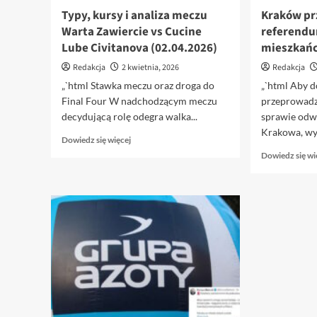
Typy, kursy i analiza meczu
Kraków pr
Warta Zawiercie vs Cucine
referendu
Lube Civitanova (02.04.2026)
mieszkańc
Redakcja
2 kwietnia, 2026
Redakcja
„`html Stawka meczu oraz droga do
„`html Aby d
Final Four W nadchodzącym meczu
przeprowadz
decydującą rolę odegra walka...
sprawie odw
Krakowa, wym
Dowiedz
Dowiedz się więcej
się
Dowiedz się wi
więcej
o
Typy,
kursy
i
analiza
meczu
Warta
Zawiercie
vs
Cucine
Lube