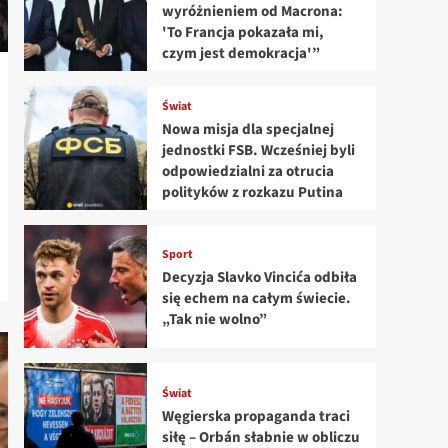
wyróżnieniem od Macrona:
'To Francja pokazała mi,
czym jest demokracja'”
Świat
Nowa misja dla specjalnej
jednostki FSB. Wcześniej byli
odpowiedzialni za otrucia
polityków z rozkazu Putina
Sport
Decyzja Slavko Vincića odbiła
się echem na całym świecie.
„Tak nie wolno”
Świat
Węgierska propaganda traci
siłę – Orbán słabnie w obliczu