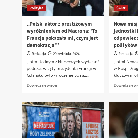
Polityka
Świat
„Polski aktor z prestiżowym
Nowa misja
wyróżnieniem od Macrona: 'To
jednostki 
Francja pokazała mi, czym jest
odpowiedzi
demokracja'”
polityków 
Redakcja
20 kwietnia, 2026
Redakcja
„`html Jednym z kluczowych wydarzeń
„`html Nowa 
podczas wizyty prezydenta Francji w
w Rosji Drug
Gdańsku było wręczenie po raz...
kluczową rol
Dowiedz
Dowiedz się więcej
Dowiedz się wi
się
więcej
o
„Polski
aktor
z
prestiżowym
wyróżnieniem
od