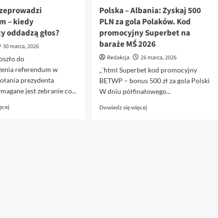
zeprowadzi
Polska – Albania: Zyskaj 500
m – kiedy
PLN za gola Polaków. Kod
y oddadzą głos?
promocyjny Superbet na
baraże MŚ 2026
30 marca, 2026
Redakcja
26 marca, 2026
oszło do
enia referendum w
„`html Superbet kod promocyjny
ołania prezydenta
BETWP – bonus 500 zł za gola Polski
agane jest zebranie co...
W dniu półfinałowego...
Dowiedz
Dowiedz
ęcej
Dowiedz się więcej
się
się
więcej
więcej
o
o
Kraków
Polska
przeprowadzi
–
referendum
Albania:
–
Zyskaj
kiedy
500
mieszkańcy
PLN
oddadzą
za
głos?
gola
Polaków.