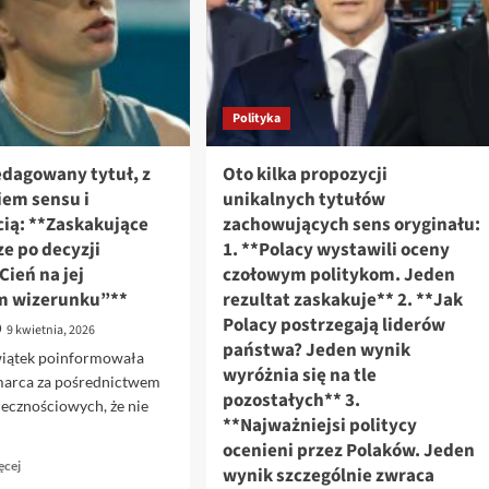
na
Wcześniej
całym
byli
świecie.
odpowiedzialni
„Tak
za
nie
otrucia
Polityka
wolno”
polityków
z
rozkazu
edagowany tytuł, z
Oto kilka propozycji
Putina
em sensu i
unikalnych tytułów
cią: **Zaskakujące
zachowujących sens oryginału:
e po decyzji
1. **Polacy wystawili oceny
Cień na jej
czołowym politykom. Jeden
m wizerunku”**
rezultat zaskakuje** 2. **Jak
Polacy postrzegają liderów
9 kwietnia, 2026
państwa? Jeden wynik
Świątek poinformowała
wyróżnia się na tle
marca za pośrednictwem
pozostałych** 3.
ecznościowych, że nie
**Najważniejsi politycy
ocenieni przez Polaków. Jeden
Dowiedz
ęcej
wynik szczególnie zwraca
się