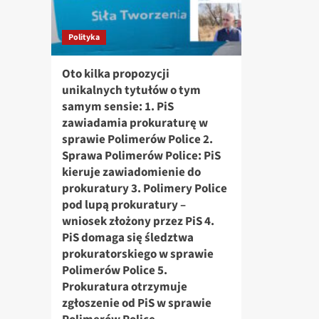
Civitanova
(02.04.2026)
Polityka
Oto kilka propozycji
unikalnych tytułów o tym
samym sensie: 1. PiS
zawiadamia prokuraturę w
sprawie Polimerów Police 2.
Sprawa Polimerów Police: PiS
kieruje zawiadomienie do
prokuratury 3. Polimery Police
pod lupą prokuratury –
wniosek złożony przez PiS 4.
PiS domaga się śledztwa
prokuratorskiego w sprawie
Polimerów Police 5.
Prokuratura otrzymuje
zgłoszenie od PiS w sprawie