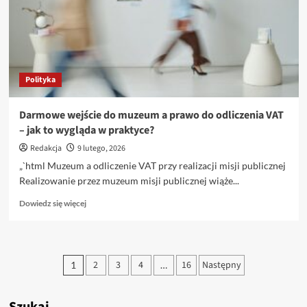
wykluczony?
Nadciąga
kolejny
konflikt
Polityka
Darmowe wejście do muzeum a prawo do odliczenia VAT
– jak to wygląda w praktyce?
Redakcja
9 lutego, 2026
„`html Muzeum a odliczenie VAT przy realizacji misji publicznej
Realizowanie przez muzeum misji publicznej wiąże...
Dowiedz
Dowiedz się więcej
się
więcej
o
Darmowe
Stronicowanie
2
3
4
16
Następny
1
…
wejście
wpisów
do
muzeum
a