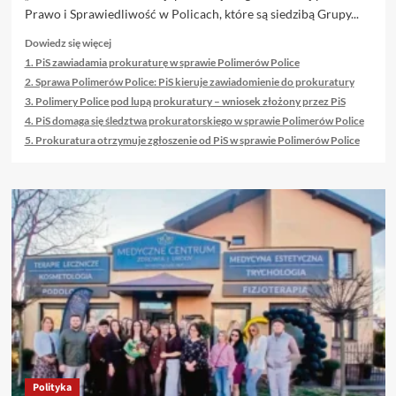
Prawo i Sprawiedliwość w Policach, które są siedzibą Grupy...
Dowiedz
Dowiedz się więcej
się
1. PiS zawiadamia prokuraturę w sprawie Polimerów Police
więcej
2. Sprawa Polimerów Police: PiS kieruje zawiadomienie do prokuratury
o
3. Polimery Police pod lupą prokuratury – wniosek złożony przez PiS
Oto
4. PiS domaga się śledztwa prokuratorskiego w sprawie Polimerów Police
kilka
5. Prokuratura otrzymuje zgłoszenie od PiS w sprawie Polimerów Police
propozycji
unikalnych
tytułów
o
tym
samym
sensie:
Polityka