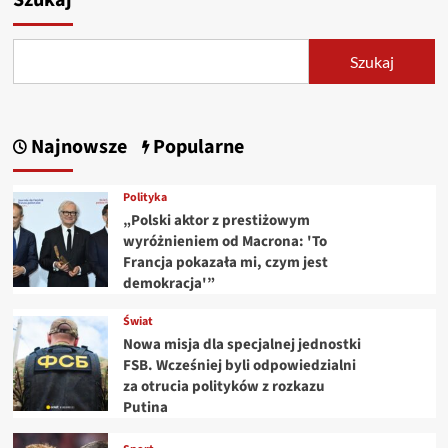
Szukaj
prawo
do
odliczenia
Szukaj
VAT
–
jak
to
Najnowsze
Popularne
wygląda
w
praktyce?
Polityka
„Polski aktor z prestiżowym
wyróżnieniem od Macrona: 'To
Francja pokazała mi, czym jest
demokracja'”
Świat
Nowa misja dla specjalnej jednostki
FSB. Wcześniej byli odpowiedzialni
za otrucia polityków z rozkazu
Putina