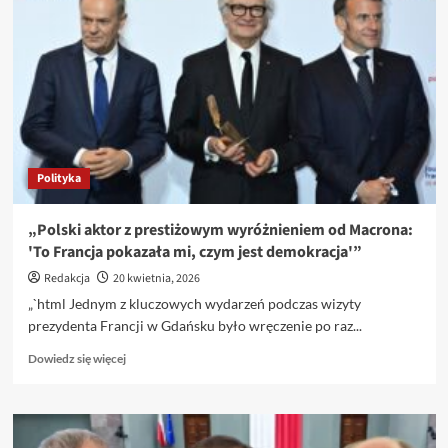
Polityka
„Polski aktor z prestiżowym wyróżnieniem od Macrona:
'To Francja pokazała mi, czym jest demokracja'”
Redakcja
20 kwietnia, 2026
„`html Jednym z kluczowych wydarzeń podczas wizyty
prezydenta Francji w Gdańsku było wręczenie po raz...
Dowiedz
Dowiedz się więcej
się
więcej
o
„Polski