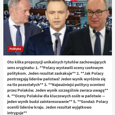
aktor
z
prestiżowym
wyróżnieniem
od
Macrona:
'To
Francja
pokazała
mi,
Polityka
czym
jest
demokracja'”
Oto kilka propozycji unikalnych tytułów zachowujących
sens oryginału: 1. **Polacy wystawili oceny czołowym
politykom. Jeden rezultat zaskakuje** 2. **Jak Polacy
postrzegają liderów państwa? Jeden wynik wyróżnia się
na tle pozostałych** 3. **Najważniejsi politycy ocenieni
przez Polaków. Jeden wynik szczególnie zwraca uwagę**
4. **Oceny Polaków dla kluczowych osób w państwie —
jeden wynik budzi zainteresowanie** 5. **Sondaż: Polacy
ocenili liderów kraju. Jeden rezultat wyjątkowo
intryguje**