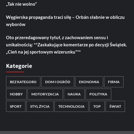
„Tak nie wolno”
Węgierska propaganda traci siłę – Orbán słabnie w obliczu
wyborów
Oto przeredagowany tytuł, z zachowaniem sensu i
unikalnością: **Zaskakujące komentarze po decyzji Świątek.
„Cień na jej sportowym wizerunku”**
Kategorie
BEZ KATEGORII
DOM I OGRÓD
EKONOMIA
FIRMA
HOBBY
MOTORYZACJA
NAUKA
POLITYKA
SPORT
STYL ŻYCIA
TECHNOLOGIA
TOP
ŚWIAT