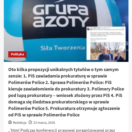
referendum
–
kiedy
mieszkańcy
oddadzą
głos?
Polityka
Oto kilka propozycji unikalnych tytułów o tym samym
sensie: 1. PiS zawiadamia prokuraturę w sprawie
Polimerów Police 2. Sprawa Polimerów Police: PiS
kieruje zawiadomienie do prokuratury 3. Polimery Police
pod lupą prokuratury – wniosek złożony przez PiS 4. PiS
domaga się śledztwa prokuratorskiego w sprawie
Polimerów Police 5. Prokuratura otrzymuje zgłoszenie
od PiS w sprawie Polimerów Police
Redakcja
23 marca, 2026
„`html Podczas konferencji prasowej zorganizowanej przez