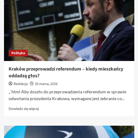
Polityka
Kraków przeprowadzi referendum – kiedy mieszkańcy
oddadzą głos?
Redakcja
30 marca, 2026
„`html Aby doszło do przeprowadzenia referendum w sprawie
odwołania prezydenta Krakowa, wymagane jest zebranie co...
Dowiedz
Dowiedz się więcej
się
więcej
o
Kraków
przeprowadzi