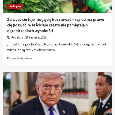
i
Polityka
wkracza
w
nową
Za wysokie tuje mogą cię kosztować – sąsiad ma prawo
erę
cię pozwać. Właściciele często nie pamiętają o
ograniczeniach wysokości
Redakcja
9 marca, 2026
„`html Tuje pochodzą z Azji oraz Ameryki Północnej, jednak od
wielu lat są stałym elementem...
Dowiedz
Dowiedz się więcej
się
więcej
o
Za
wysokie
tuje
mogą
cię
kosztować
–
sąsiad