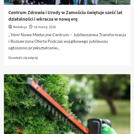
Centrum Zdrowia i Urody w Zamościu świętuje sześć lat
działalności i wkracza w nową erę
Redakcja
16 marca, 2026
„`html Nowe Medyczne Centrum – Jubileuszowa Transformacja
i Rozszerzona Oferta Podczas wyjątkowego jubileuszu
ogłoszono przekształcenie...
Dowiedz
Dowiedz się więcej
się
więcej
o
Centrum
Zdrowia
i
Urody
w
Zamościu
świętuje
sześć
lat
działalności