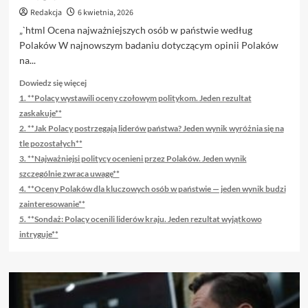
Redakcja
6 kwietnia, 2026
„`html Ocena najważniejszych osób w państwie według
Polaków W najnowszym badaniu dotyczącym opinii Polaków
na...
Dowiedz
Dowiedz się więcej
się
1. **Polacy wystawili oceny czołowym politykom. Jeden rezultat
więcej
zaskakuje**
o
2. **Jak Polacy postrzegają liderów państwa? Jeden wynik wyróżnia się na
Oto
tle pozostałych**
kilka
3. **Najważniejsi politycy ocenieni przez Polaków. Jeden wynik
propozycji
unikalnych
szczególnie zwraca uwagę**
tytułów
4. **Oceny Polaków dla kluczowych osób w państwie — jeden wynik budzi
zachowujących
zainteresowanie**
sens
5. **Sondaż: Polacy ocenili liderów kraju. Jeden rezultat wyjątkowo
oryginału:
intryguje**