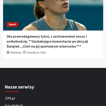
Sport
Oto przeredagowany tytuł, z zachowaniem sensu i
unikalnością: **Zaskakujące komentarze po decyzji
Świątek. „Cień na jej sportowym wizerunku”**
Redakcja
9 kwietnia, 2026
Nasze serwisy
199.pl
lux-style.pl