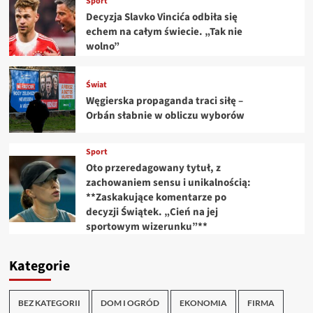
Sport
Decyzja Slavko Vincića odbiła się
echem na całym świecie. „Tak nie
wolno”
Świat
Węgierska propaganda traci siłę –
Orbán słabnie w obliczu wyborów
Sport
Oto przeredagowany tytuł, z
zachowaniem sensu i unikalnością:
**Zaskakujące komentarze po
decyzji Świątek. „Cień na jej
sportowym wizerunku”**
Kategorie
BEZ KATEGORII
DOM I OGRÓD
EKONOMIA
FIRMA