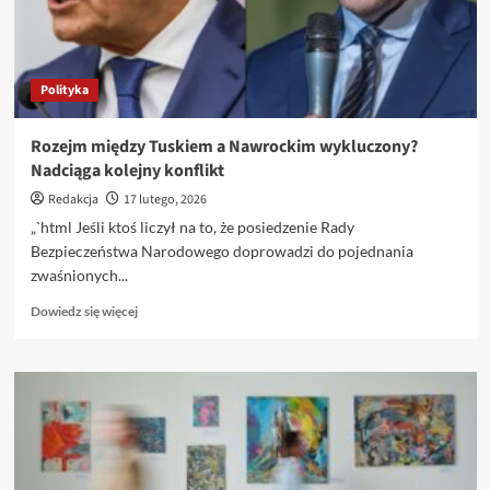
tys.
zł?
Emeryci
nie
Polityka
kryją
zdziwienia
Rozejm między Tuskiem a Nawrockim wykluczony?
Nadciąga kolejny konflikt
Redakcja
17 lutego, 2026
„`html Jeśli ktoś liczył na to, że posiedzenie Rady
Bezpieczeństwa Narodowego doprowadzi do pojednania
zwaśnionych...
Dowiedz
Dowiedz się więcej
się
więcej
o
Rozejm
między
Tuskiem
a
Nawrockim