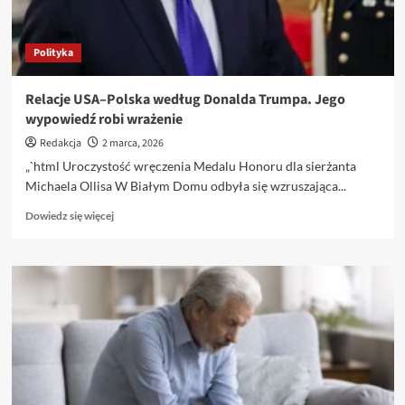
ma
prawo
cię
Polityka
pozwać.
Właściciele
często
Relacje USA–Polska według Donalda Trumpa. Jego
nie
wypowiedź robi wrażenie
pamiętają
o
Redakcja
2 marca, 2026
ograniczeniach
„`html Uroczystość wręczenia Medalu Honoru dla sierżanta
wysokości
Michaela Ollisa W Białym Domu odbyła się wzruszająca...
Dowiedz
Dowiedz się więcej
się
więcej
o
Relacje
USA–
Polska
według
Donalda
Trumpa.
Jego
wypowiedź