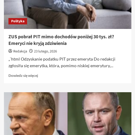
robi
wrażenie
Polityka
ZUS pobrał PIT mimo dochodów poniżej 30 tys. zł?
Emeryci nie kryją zdziwienia
Redakcja
23 lutego, 2026
„`html Odzyskanie podatku PIT przez emeryta Do redakcji
zgłosiła się emerytka, która, pomimo niskiej emerytury,...
Dowiedz
Dowiedz się więcej
się
więcej
o
ZUS
pobrał
PIT
mimo
dochodów
poniżej
30