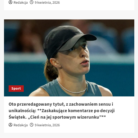
Redakcja
9 kwietnia, 2026
Sport
Oto przeredagowany tytuł, z zachowaniem sensu i
unikalnością: **Zaskakujące komentarze po decyzji
Świątek. „Cień na jej sportowym wizerunku”**
Redakcja
9 kwietnia, 2026