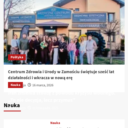
Polityka
Centrum Zdrowia i Urody w Zamościu świętuje sześć lat
działalności i wkracza w nową erę
Nauka
Redakcja
16 marca, 2026
Iran zmienia stolicę z powodu kryzysu wodnego.
„To nie decyzja, lecz przymus”
Nauka
Redakcja
11 listopada, 2025
Nauka