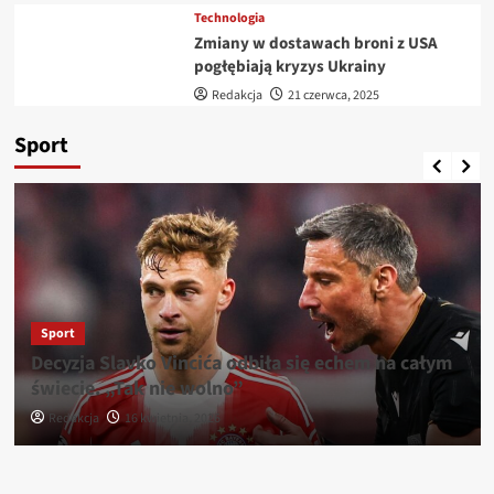
Technologia
Zmiany w dostawach broni z USA
pogłębiają kryzys Ukrainy
Redakcja
21 czerwca, 2025
Sport
Sport
Decyzja Slavko Vincića odbiła się echem na całym
świecie. „Tak nie wolno”
Redakcja
16 kwietnia, 2026