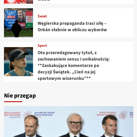
Świat
Węgierska propaganda traci siłę –
Orbán słabnie w obliczu wyborów
Sport
Oto przeredagowany tytuł, z
zachowaniem sensu i unikalnością:
**Zaskakujące komentarze po
decyzji Świątek. „Cień na jej
sportowym wizerunku”**
Nie przegap