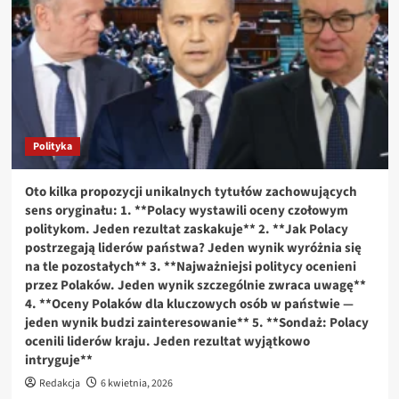
ogłasza przewidywany termin zawarcia umowy
2
Ekonomia
Atak USA na Wenezuelę: reakcja rynku i zmiany
cen ropy naftowej
3
Polityka
Ekonomia
Oto kilka propozycji unikalnych tytułów zachowujących
Nowy wariant edukacji zdrowotnej. Nawrocki
sens oryginału: 1. **Polacy wystawili oceny czołowym
proponuje alternatywę wolną od ideologii
4
politykom. Jeden rezultat zaskakuje** 2. **Jak Polacy
postrzegają liderów państwa? Jeden wynik wyróżnia się
Ekonomia
na tle pozostałych** 3. **Najważniejsi politycy ocenieni
Chińskie stopy procentowe pozostają bez zmian,
przez Polaków. Jeden wynik szczególnie zwraca uwagę**
a władze deklarują kontynuację „proaktywnej”
4. **Oceny Polaków dla kluczowych osób w państwie —
polityki fiskalnej
5
jeden wynik budzi zainteresowanie** 5. **Sondaż: Polacy
ocenili liderów kraju. Jeden rezultat wyjątkowo
intryguje**
Redakcja
6 kwietnia, 2026