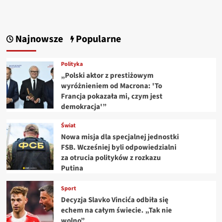
Najnowsze
Popularne
Polityka
„Polski aktor z prestiżowym
wyróżnieniem od Macrona: 'To
Francja pokazała mi, czym jest
demokracja'”
Świat
Nowa misja dla specjalnej jednostki
FSB. Wcześniej byli odpowiedzialni
za otrucia polityków z rozkazu
Putina
Sport
Decyzja Slavko Vincića odbiła się
echem na całym świecie. „Tak nie
wolno”