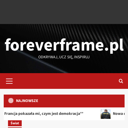
foreverframe.pl
ODKRYWAJ, UCZ SIĘ, INSPIRUJ
Menu
główne
NAJNOWSZE
TOP
ała mi, czym jest demokracja'”
Nowa misja dla specjalnej
Jakim kapitałem warto dysponować, by
Świat
inwestowanie miało sens?
Ekonomia