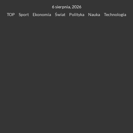
Przejdź
6 sierpnia, 2026
do
TOP
Sport
Ekonomia
Świat
Polityka
Nauka
Technologia
treści