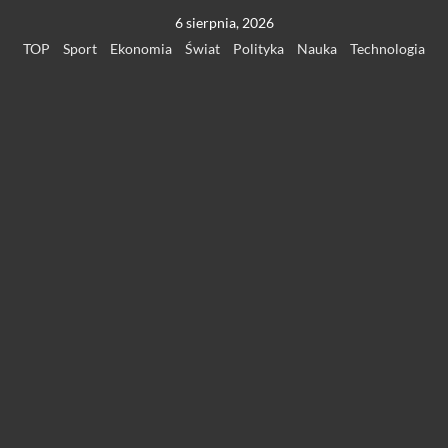
Przejdź
6 sierpnia, 2026
do
TOP
Sport
Ekonomia
Świat
Polityka
Nauka
Technologia
treści