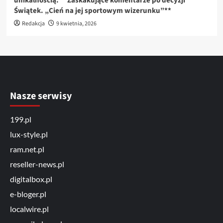
unikalnością: **Zaskakujące komentarze po decyzji
Świątek. „Cień na jej sportowym wizerunku”**
Redakcja
9 kwietnia, 2026
Nasze serwisy
199.pl
lux-style.pl
ram.net.pl
reseller-news.pl
digitalbox.pl
e-bloger.pl
localwire.pl