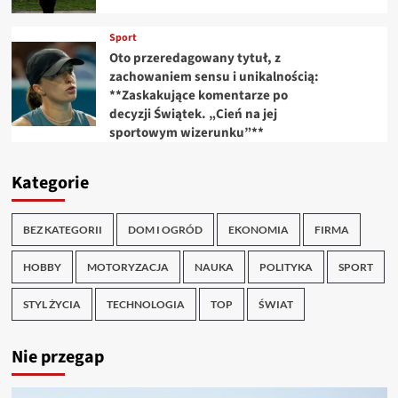
Sport
Oto przeredagowany tytuł, z
zachowaniem sensu i unikalnością:
**Zaskakujące komentarze po
decyzji Świątek. „Cień na jej
sportowym wizerunku”**
Kategorie
BEZ KATEGORII
DOM I OGRÓD
EKONOMIA
FIRMA
HOBBY
MOTORYZACJA
NAUKA
POLITYKA
SPORT
STYL ŻYCIA
TECHNOLOGIA
TOP
ŚWIAT
Nie przegap