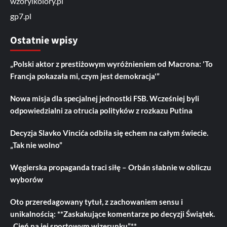
wzoryikolory.pl
gp7.pl
Ostatnie wpisy
„Polski aktor z prestiżowym wyróżnieniem od Macrona: 'To
Francja pokazała mi, czym jest demokracja'”
Nowa misja dla specjalnej jednostki FSB. Wcześniej byli
odpowiedzialni za otrucia polityków z rozkazu Putina
Decyzja Slavko Vincića odbiła się echem na całym świecie.
„Tak nie wolno”
Węgierska propaganda traci siłę – Orbán słabnie w obliczu
wyborów
Oto przeredagowany tytuł, z zachowaniem sensu i
unikalnością: **Zaskakujące komentarze po decyzji Świątek.
„Cień na jej sportowym wizerunku”**