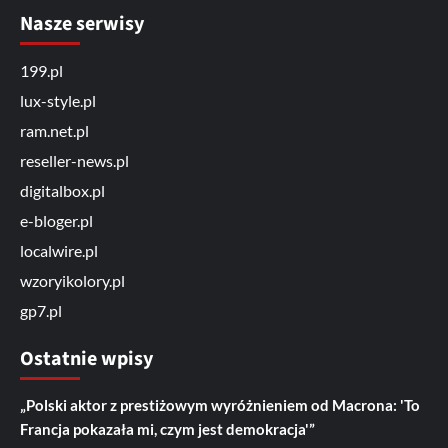
Nasze serwisy
199.pl
lux-style.pl
ram.net.pl
reseller-news.pl
digitalbox.pl
e-bloger.pl
localwire.pl
wzoryikolory.pl
gp7.pl
Ostatnie wpisy
„Polski aktor z prestiżowym wyróżnieniem od Macrona: 'To
Francja pokazała mi, czym jest demokracja'”