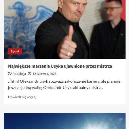
Sport
Największe marzenie Usyka ujawnione przez mistrza
Redakcja
12 czerwca, 2025
„`html Ołeksandr Usyk rozważa zakończenie kariery, ale planuje
jeszcze jedną walkę Ołeksandr Usyk, aktualny mistrz...
Dowiedz
Dowiedz się więcej
się
więcej
o
Największe
marzenie
Usyka