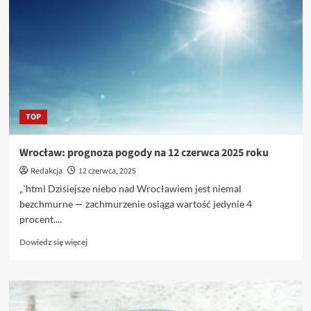
ujawnione
przez
mistrza
TOP
Wrocław: prognoza pogody na 12 czerwca 2025 roku
Redakcja
12 czerwca, 2025
„`html Dzisiejsze niebo nad Wrocławiem jest niemal
bezchmurne — zachmurzenie osiąga wartość jedynie 4
procent....
Dowiedz
Dowiedz się więcej
się
więcej
o
Wrocław:
prognoza