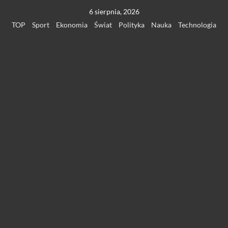
Przejdź
6 sierpnia, 2026
do
TOP
Sport
Ekonomia
Świat
Polityka
Nauka
Technologia
treści