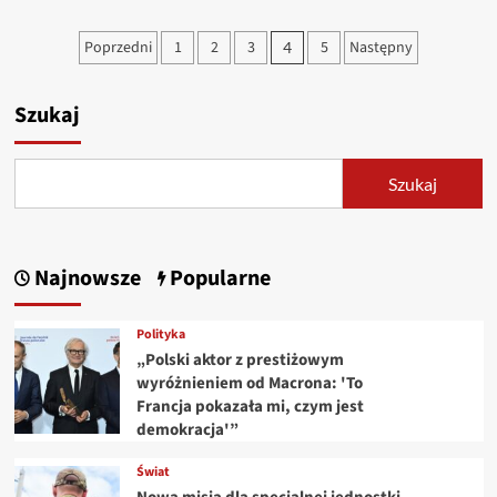
o
Pogoda
Stronicowanie
Poprzedni
1
2
3
5
Następny
4
w
wpisów
Szczecinie
na
Szukaj
6
czerwca
2025
–
Szukaj
prognoza
dla
miasta
Najnowsze
Popularne
Polityka
„Polski aktor z prestiżowym
wyróżnieniem od Macrona: 'To
Francja pokazała mi, czym jest
demokracja'”
Świat