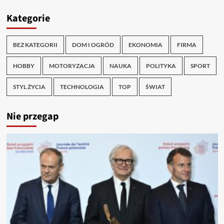
Kategorie
BEZ KATEGORII
DOM I OGRÓD
EKONOMIA
FIRMA
HOBBY
MOTORYZACJA
NAUKA
POLITYKA
SPORT
STYL ŻYCIA
TECHNOLOGIA
TOP
ŚWIAT
Nie przegap