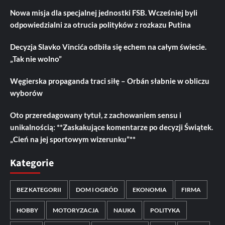
Nowa misja dla specjalnej jednostki FSB. Wcześniej byli
odpowiedzialni za otrucia polityków z rozkazu Putina
Decyzja Slavko Vincića odbiła się echem na całym świecie.
„Tak nie wolno”
Węgierska propaganda traci siłę – Orbán słabnie w obliczu
wyborów
Oto przeredagowany tytuł, z zachowaniem sensu i
unikalnością: **Zaskakujące komentarze po decyzji Świątek.
„Cień na jej sportowym wizerunku”**
Kategorie
BEZ KATEGORII
DOM I OGRÓD
EKONOMIA
FIRMA
HOBBY
MOTORYZACJA
NAUKA
POLITYKA