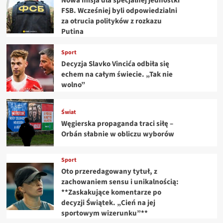
Nowa misja dla specjalnej jednostki
FSB. Wcześniej byli odpowiedzialni
za otrucia polityków z rozkazu
Putina
Sport
Decyzja Slavko Vincića odbiła się
echem na całym świecie. „Tak nie
wolno”
Świat
Węgierska propaganda traci siłę –
Orbán słabnie w obliczu wyborów
Sport
Oto przeredagowany tytuł, z
zachowaniem sensu i unikalnością:
**Zaskakujące komentarze po
decyzji Świątek. „Cień na jej
sportowym wizerunku”**