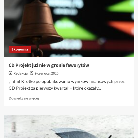
Rzeszowa
na
10
czerwca
2025
Ekonomia
CD Projekt już nie w gronie faworytów
Redakcja
9 czerwca, 2025
„`html Krótko po opublikowaniu wyników finansowych przez
CD Projekt za pierwszy kwartał – które okazały...
Dowiedz
Dowiedz się więcej
się
więcej
o
CD
Projekt
już