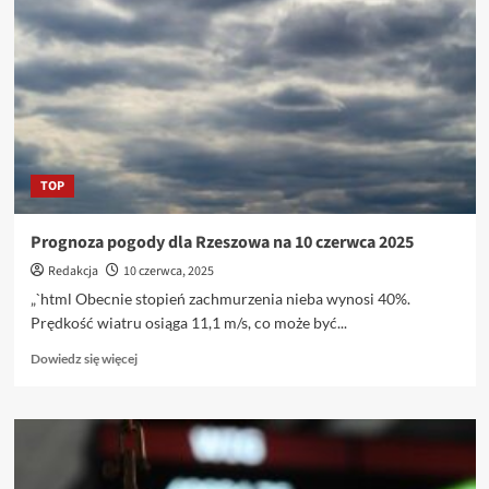
dla
Łodzi
na
11
czerwca
2025
roku
TOP
Prognoza pogody dla Rzeszowa na 10 czerwca 2025
Redakcja
10 czerwca, 2025
„`html Obecnie stopień zachmurzenia nieba wynosi 40%.
Prędkość wiatru osiąga 11,1 m/s, co może być...
Dowiedz
Dowiedz się więcej
się
więcej
o
Prognoza
pogody
dla