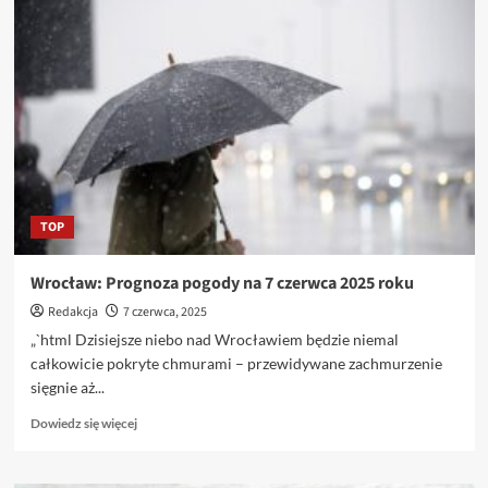
George
Psalmanazar
—
mistyfikator,
który
wprowadził
w
błąd
arystokrację
i
uczonych,
TOP
tworząc
fikcyjne
państwo
Wrocław: Prognoza pogody na 7 czerwca 2025 roku
Redakcja
7 czerwca, 2025
„`html Dzisiejsze niebo nad Wrocławiem będzie niemal
całkowicie pokryte chmurami – przewidywane zachmurzenie
sięgnie aż...
Dowiedz
Dowiedz się więcej
się
więcej
o