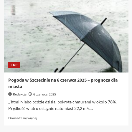
Wrocław:
Prognoza
pogody
na
7
czerwca
2025
roku
TOP
Pogoda w Szczecinie na 6 czerwca 2025 – prognoza dla
miasta
Redakcja
6 czerwca, 2025
„`html Niebo będzie dzisiaj pokryte chmurami w około 78%.
Prędkość wiatru osiągnie natomiast 22,2 m/s....
Dowiedz
Dowiedz się więcej
się
więcej