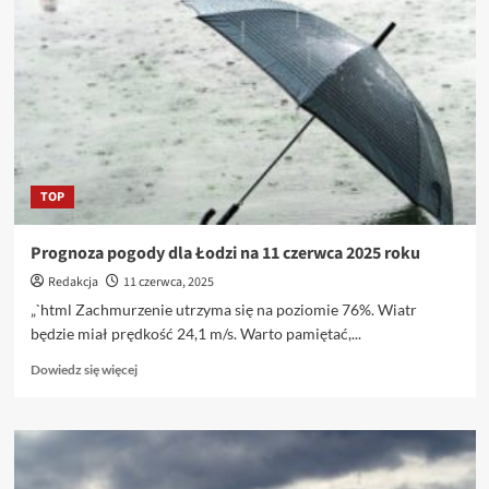
pogody
na
12
czerwca
2025
roku
TOP
Prognoza pogody dla Łodzi na 11 czerwca 2025 roku
Redakcja
11 czerwca, 2025
„`html Zachmurzenie utrzyma się na poziomie 76%. Wiatr
będzie miał prędkość 24,1 m/s. Warto pamiętać,...
Dowiedz
Dowiedz się więcej
się
więcej
o
Prognoza
pogody