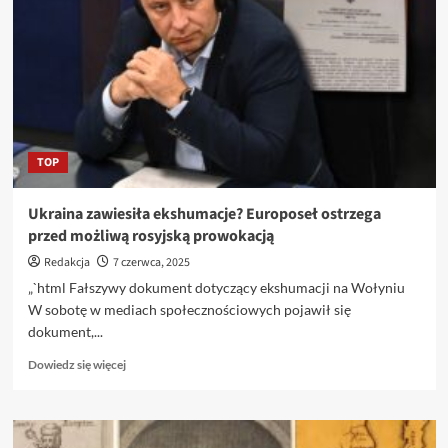
na
9
czerwca
2025
–
najnowsza
prognoza
TOP
Ukraina zawiesiła ekshumacje? Europoseł ostrzega
przed możliwą rosyjską prowokacją
Redakcja
7 czerwca, 2025
„`html Fałszywy dokument dotyczący ekshumacji na Wołyniu
W sobotę w mediach społecznościowych pojawił się
dokument,...
Dowiedz
Dowiedz się więcej
się
więcej
o
Ukraina