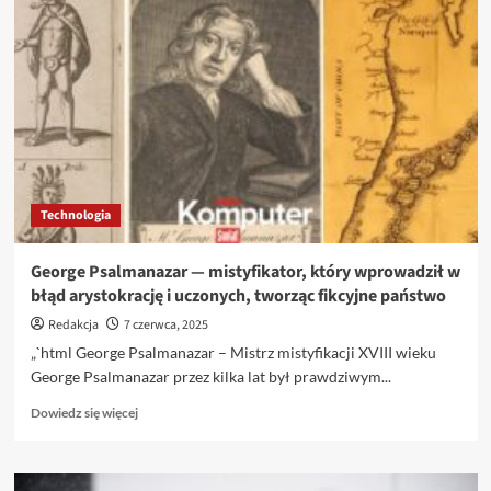
zawiesiła
ekshumacje?
Europoseł
ostrzega
przed
możliwą
rosyjską
prowokacją
Technologia
George Psalmanazar — mistyfikator, który wprowadził w
błąd arystokrację i uczonych, tworząc fikcyjne państwo
Redakcja
7 czerwca, 2025
„`html George Psalmanazar – Mistrz mistyfikacji XVIII wieku
George Psalmanazar przez kilka lat był prawdziwym...
Dowiedz
Dowiedz się więcej
się
więcej
o