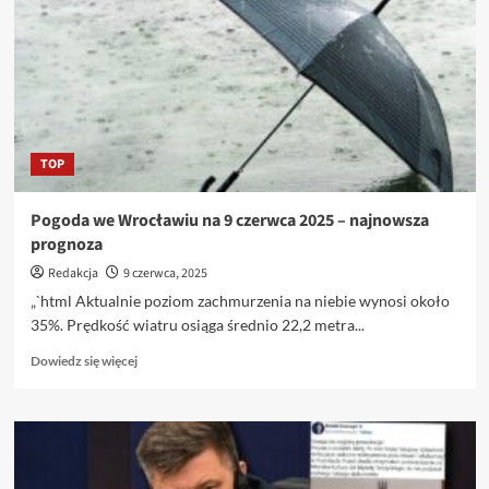
nie
w
gronie
faworytów
TOP
Pogoda we Wrocławiu na 9 czerwca 2025 – najnowsza
prognoza
Redakcja
9 czerwca, 2025
„`html Aktualnie poziom zachmurzenia na niebie wynosi około
35%. Prędkość wiatru osiąga średnio 22,2 metra...
Dowiedz
Dowiedz się więcej
się
więcej
o
Pogoda
we
Wrocławiu