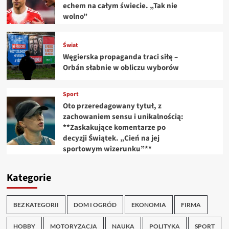
echem na całym świecie. „Tak nie
wolno”
Świat
Węgierska propaganda traci siłę –
Orbán słabnie w obliczu wyborów
Sport
Oto przeredagowany tytuł, z
zachowaniem sensu i unikalnością:
**Zaskakujące komentarze po
decyzji Świątek. „Cień na jej
sportowym wizerunku”**
Kategorie
BEZ KATEGORII
DOM I OGRÓD
EKONOMIA
FIRMA
HOBBY
MOTORYZACJA
NAUKA
POLITYKA
SPORT