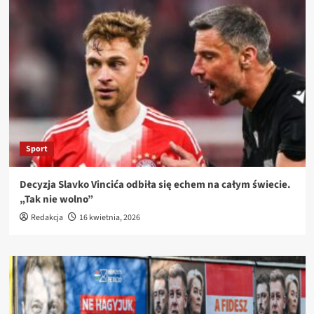
Sport
Decyzja Slavko Vincića odbiła się echem na całym świecie.
„Tak nie wolno”
Redakcja
16 kwietnia, 2026