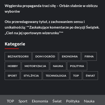
Węgierska propaganda traci siłę – Orbán słabnie w obliczu
wyborów
Oto przeredagowany tytuł, z zachowaniem sensu i
unikalnością: **Zaskakujące komentarze po decyzji Świątek.
„Cień na jej sportowym wizerunku”**
Kategorie
BEZ KATEGORII
DOM I OGRÓD
EKONOMIA
FIRMA
HOBBY
MOTORYZACJA
NAUKA
POLITYKA
SPORT
STYL ŻYCIA
TECHNOLOGIA
TOP
ŚWIAT
TOP
Sport
Ekonomia
Świat
Polityka
Nauka