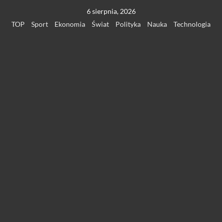
Przejdź
6 sierpnia, 2026
do
TOP
Sport
Ekonomia
Świat
Polityka
Nauka
Technologia
treści