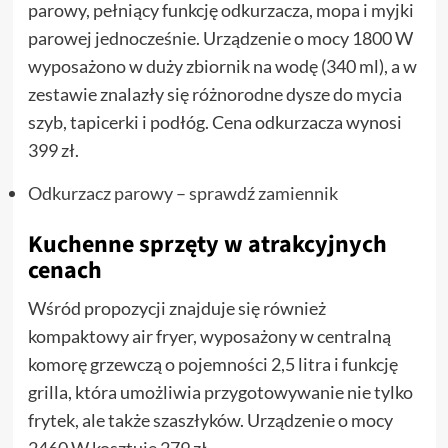
parowy, pełniący funkcję odkurzacza, mopa i myjki
parowej jednocześnie. Urządzenie o mocy 1800 W
wyposażono w duży zbiornik na wodę (340 ml), a w
zestawie znalazły się różnorodne dysze do mycia
szyb, tapicerki i podłóg. Cena odkurzacza wynosi
399 zł.
Odkurzacz parowy – sprawdź zamiennik
Kuchenne sprzęty w atrakcyjnych
cenach
Wśród propozycji znajduje się również
kompaktowy air fryer, wyposażony w centralną
komorę grzewczą o pojemności 2,5 litra i funkcję
grilla, która umożliwia przygotowywanie nie tylko
frytek, ale także szaszłyków. Urządzenie o mocy
2460 W kosztuje 279 zł.