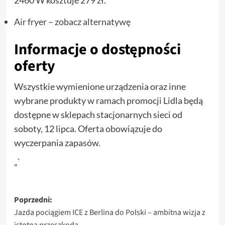
Air fryer – zobacz alternatywę
Informacje o dostępności
oferty
Wszystkie wymienione urządzenia oraz inne
wybrane produkty w ramach promocji Lidla będą
dostępne w sklepach stacjonarnych sieci od
soboty, 12 lipca. Oferta obowiązuje do
wyczerpania zapasów.
„`
Zobacz
Poprzedni:
Jazda pociągiem ICE z Berlina do Polski – ambitna wizja z
wpisy
istotną przeszkodą