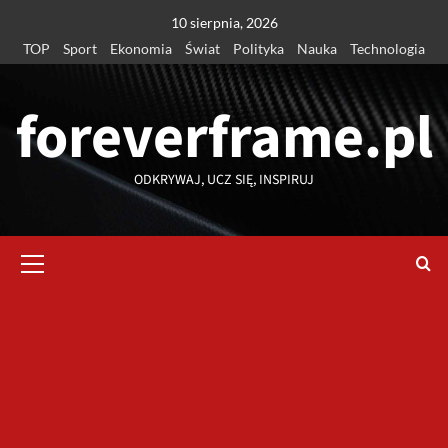
Przejdź
10 sierpnia, 2026
do
TOP
Sport
Ekonomia
Świat
Polityka
Nauka
Technologia
treści
foreverframe.pl
ODKRYWAJ, UCZ SIĘ, INSPIRUJ
Menu
główne