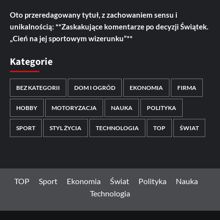
Oto przeredagowany tytuł, z zachowaniem sensu i
unikalnością: **Zaskakujące komentarze po decyzji Świątek.
„Cień na jej sportowym wizerunku”**
Kategorie
BEZ KATEGORII
DOM I OGRÓD
EKONOMIA
FIRMA
HOBBY
MOTORYZACJA
NAUKA
POLITYKA
SPORT
STYL ŻYCIA
TECHNOLOGIA
TOP
ŚWIAT
TOP
Sport
Ekonomia
Świat
Polityka
Nauka
Technologia