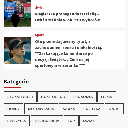
Świat
Węgierska propaganda traci siłę –
Orbán słabnie w obliczu wyborów
Sport
Oto przeredagowany tytuł, z
zachowaniem sensu i unikalnością:
**Zaskakujące komentarze po
decyzji Świątek. „Cień na jej
sportowym wizerunku”**
Kategorie
BEZ KATEGORII
DOM I OGRÓD
EKONOMIA
FIRMA
HOBBY
MOTORYZACJA
NAUKA
POLITYKA
SPORT
STYL ŻYCIA
TECHNOLOGIA
TOP
ŚWIAT