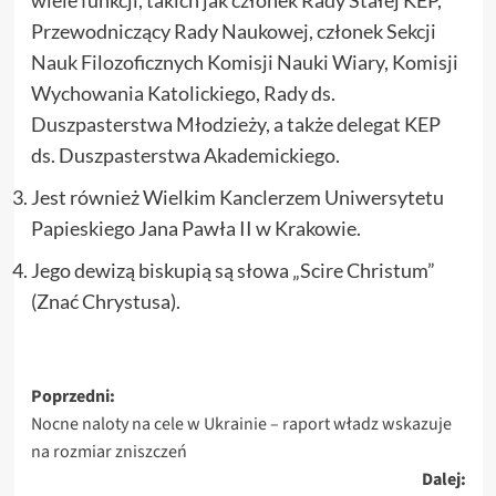
wiele funkcji, takich jak członek Rady Stałej KEP,
Przewodniczący Rady Naukowej, członek Sekcji
Nauk Filozoficznych Komisji Nauki Wiary, Komisji
Wychowania Katolickiego, Rady ds.
Duszpasterstwa Młodzieży, a także delegat KEP
ds. Duszpasterstwa Akademickiego.
Jest również Wielkim Kanclerzem Uniwersytetu
Papieskiego Jana Pawła II w Krakowie.
Jego dewizą biskupią są słowa „Scire Christum”
(Znać Chrystusa).
Zobacz
Poprzedni:
Nocne naloty na cele w Ukrainie – raport władz wskazuje
wpisy
na rozmiar zniszczeń
Dalej: