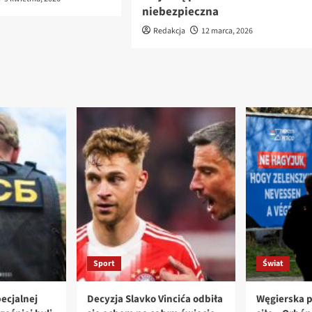
niebezpieczna
Redakcja
12 marca, 2026
Sport
Świat
ecjalnej
Decyzja Slavko Vincića odbiła
Węgierska p