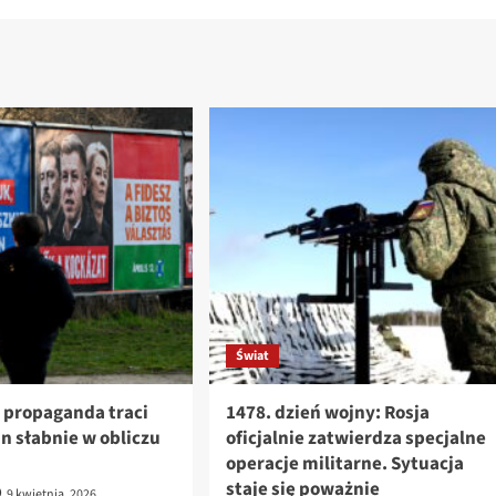
Świat
 propaganda traci
1478. dzień wojny: Rosja
án słabnie w obliczu
oficjalnie zatwierdza specjalne
operacje militarne. Sytuacja
staje się poważnie
9 kwietnia, 2026