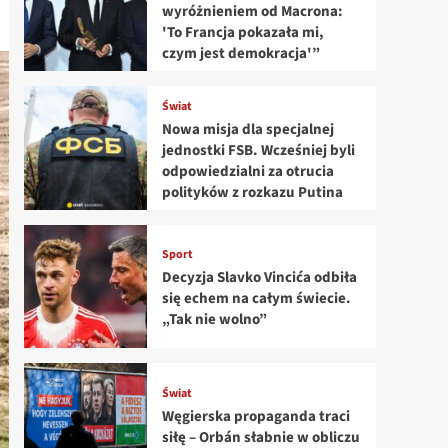
wyróżnieniem od Macrona:
'To Francja pokazała mi,
czym jest demokracja'”
Świat
Nowa misja dla specjalnej
jednostki FSB. Wcześniej byli
odpowiedzialni za otrucia
polityków z rozkazu Putina
Sport
Decyzja Slavko Vincića odbiła
się echem na całym świecie.
„Tak nie wolno”
Świat
Węgierska propaganda traci
siłę – Orbán słabnie w obliczu