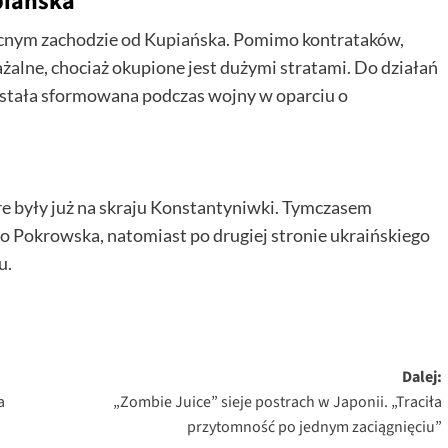
piańska
łnocnym zachodzie od Kupiańska. Pomimo kontrataków,
żalne, chociaż okupione jest dużymi stratami. Do działań
stała sformowana podczas wojny w oparciu o
óre były już na skraju Konstantyniwki. Tymczasem
o Pokrowska, natomiast po drugiej stronie ukraińskiego
u.
Dalej:
a
„Zombie Juice” sieje postrach w Japonii. „Traciła
przytomność po jednym zaciągnięciu”