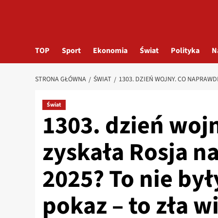
TOP
Sport
Ekonomia
Świat
Polityka
N
STRONA GŁÓWNA
ŚWIAT
1303. DZIEŃ WOJNY. CO NAPRAWD
Świat
1303. dzień woj
zyskała Rosja 
2025? To nie był
pokaz – to zła 