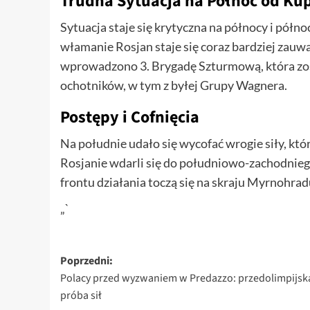
Trudna Sytuacja na Północ od Ku
Sytuacja staje się krytyczna na północy i pó
włamanie Rosjan staje się coraz bardziej zauwa
wprowadzono 3. Brygadę Szturmową, która zo
ochotników, w tym z byłej Grupy Wagnera.
Postępy i Cofnięcia
Na południe udało się wycofać wrogie siły, kt
Rosjanie wdarli się do południowo-zachodnieg
frontu działania toczą się na skraju Myrnohrad
„`
Zobacz
Poprzedni:
Polacy przed wyzwaniem w Predazzo: przedolimpijsk
wpisy
próba sił