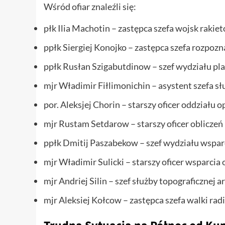
Wśród ofiar znaleźli się:
płk Ilia Machotin – zastępca szefa wojsk rakieto
ppłk Siergiej Konojko – zastępca szefa rozpozn
ppłk Rusłan Szigabutdinow – szef wydziału pl
mjr Władimir Fiłlimonichin – asystent szefa sł
por. Aleksjej Chorin – starszy oficer oddziału 
mjr Rustam Setdarow – starszy oficer oblicze
ppłk Dmitij Paszabekow – szef wydziału wspar
mjr Władimir Sulicki – starszy oficer wsparci
mjr Andriej Silin – szef służby topograficznej ar
mjr Aleksiej Kołcow – zastępca szefa walki rad