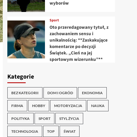
wyborów
Sport
Oto przeredagowany tytuł, z
zachowaniem sensu i
unikalnością: **Zaskakujące
komentarze po decyzji
Świątek. „Cień na jej
sportowym wizerunku”**
Kategorie
BEZ KATEGORII
DOM I OGRÓD
EKONOMIA
FIRMA
HOBBY
MOTORYZACJA
NAUKA
POLITYKA
SPORT
STYL ŻYCIA
TECHNOLOGIA
TOP
ŚWIAT