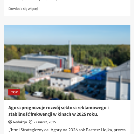
Dowiedz
Dowiedz się więcej
się
więcej
o
Rosjanie
pełni
optymizmu,
rozpoczyna
się
proces
przez
UEFA.
TOP
Agora prognozuje rozwój sektora reklamowego i
stabilność frekwencji w kinach w 2025 roku.
Redakcja
27 marca, 2025
„`html Strategiczny cel Agory na 2026 rok Bartosz Hojka, prezes