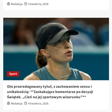
Redakcja
9 kwietnia, 2026
Sport
Oto przeredagowany tytuł, z zachowaniem sensu i
unikalnością: **Zaskakujące komentarze po decyzji
Świątek. „Cień na jej sportowym wizerunku”**
Redakcja
9 kwietnia, 2026