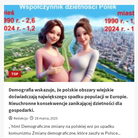
o
Amerykanie
wyrażają
zadowolenie
z
prezydentury
Donalda
Trumpa
według
najnowszych
sondaży.
TOP
Demografia wskazuje, że polskie obszary wiejskie
doświadczają największego spadku populacji w Europie.
Nieuchronne konsekwencje zanikającej dzietności dla
gospodarki.
Redakcja
28 marca, 2025
„`html Demograficzne zmiany na polskiej wsi po upadku
komunizmu Zmiany demograficzne, które zaszły w Polsce...