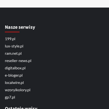
Nasze serwisy
199.pl
lux-style.pl
ram.net.pl
reseller-news.pl
digitalbox.pl
e-bloger.pl
localwire.pl
wzoryikolory.pl
gp7.pl
Ostatnie wpisy