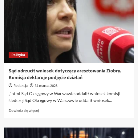
Polityka
Sąd odrzucił wniosek dotyczący aresztowania Ziobry.
Komisja deklaruje podjęcie działań
Redakcja
31 marca, 2025
„`html Sąd Okręgowy w Warszawie oddalił wniosek komisji
śledczej Sąd Okręgowy w Warszawie oddalił wniosek...
Dowiedz
Dowiedz się więcej
się
więcej
o
Sąd