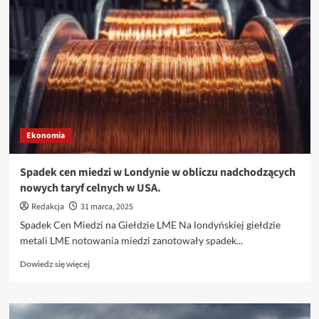
odrzucił
wniosek
dotyczący
aresztowania
Ziobry.
Komisja
deklaruje
podjęcie
działań
Ekonomia
Spadek cen miedzi w Londynie w obliczu nadchodzących
nowych taryf celnych w USA.
Redakcja
31 marca, 2025
Spadek Cen Miedzi na Giełdzie LME Na londyńskiej giełdzie
metali LME notowania miedzi zanotowały spadek...
Dowiedz
Dowiedz się więcej
się
więcej
o
Spadek