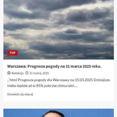
cen
miedzi
w
Londynie
w
obliczu
nadchodzących
nowych
taryf
celnych
TOP
w
USA.
Warszawa: Prognoza pogody na 31 marca 2025 roku.
Redakcja
31 marca, 2025
„`html Prognoza pogody dla Warszawy na 31.03.2025 Dzisiejsze
niebo będzie aż w 85% pokryte chmurami....
Dowiedz
Dowiedz się więcej
się
więcej
o
Warszawa: