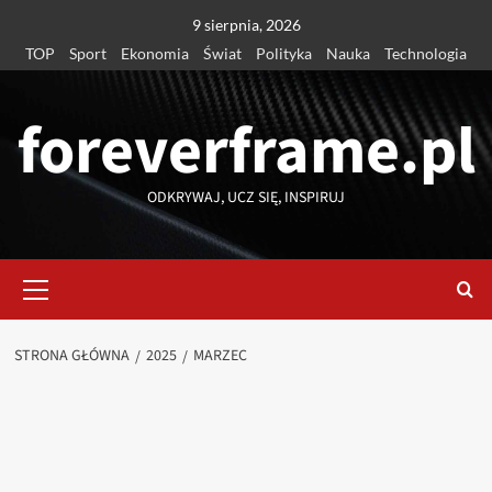
Przejdź
9 sierpnia, 2026
do
TOP
Sport
Ekonomia
Świat
Polityka
Nauka
Technologia
treści
foreverframe.pl
ODKRYWAJ, UCZ SIĘ, INSPIRUJ
Menu
główne
STRONA GŁÓWNA
2025
MARZEC