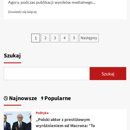
Agory, podczas publikacji wyników medialnego...
Dowiedz
Dowiedz się więcej
się
więcej
o
Agora
Stronicowanie
2
3
4
5
Następny
1
prognozuje
wpisów
rozwój
sektora
Szukaj
reklamowego
i
stabilność
frekwencji
Szukaj
w
kinach
w
2025
Najnowsze
Popularne
roku.
Polityka
„Polski aktor z prestiżowym
wyróżnieniem od Macrona: 'To