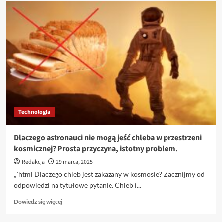
o
Sikorski
wystosuje
prośbę
do
prezydenta
dotyczącą
ambasadorów,
wyrażając
swoje
zniecierpliwienie.
Technologia
Dlaczego astronauci nie mogą jeść chleba w przestrzeni
kosmicznej? Prosta przyczyna, istotny problem.
Redakcja
29 marca, 2025
„`html Dlaczego chleb jest zakazany w kosmosie? Zacznijmy od
odpowiedzi na tytułowe pytanie. Chleb i...
Dowiedz
Dowiedz się więcej
się
więcej