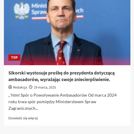
Prognoza
pogody
na
31
marca
2025
roku.
TOP
Sikorski wystosuje prośbę do prezydenta dotyczącą
ambasadorów, wyrażając swoje zniecierpliwienie.
Redakcja
29 marca, 2025
„`html Spór o Powoływanie Ambasadorów Od marca 2024
roku trwa spór pomiędzy Ministerstwem Spraw
Zagranicznych...
Dowiedz
Dowiedz się więcej
się
więcej