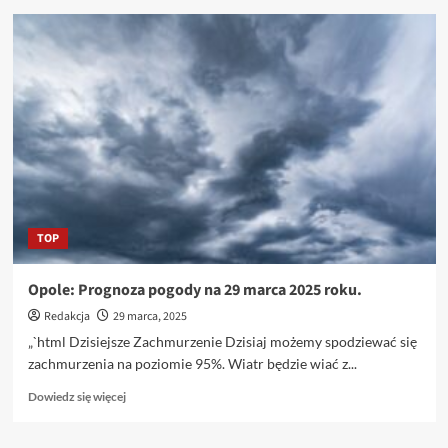
o
Dlaczego
astronauci
nie
mogą
jeść
chleba
w
przestrzeni
kosmicznej?
Prosta
przyczyna,
TOP
istotny
problem.
Opole: Prognoza pogody na 29 marca 2025 roku.
Redakcja
29 marca, 2025
„`html Dzisiejsze Zachmurzenie Dzisiaj możemy spodziewać się
zachmurzenia na poziomie 95%. Wiatr będzie wiać z...
Dowiedz
Dowiedz się więcej
się
więcej