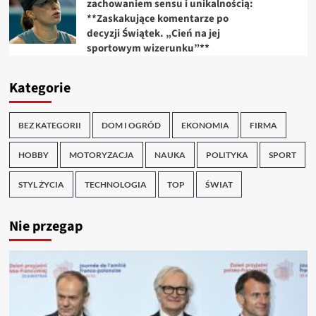
zachowaniem sensu i unikalnością:
**Zaskakujące komentarze po
decyzji Świątek. „Cień na jej
sportowym wizerunku”**
Kategorie
BEZ KATEGORII
DOM I OGRÓD
EKONOMIA
FIRMA
HOBBY
MOTORYZACJA
NAUKA
POLITYKA
SPORT
STYL ŻYCIA
TECHNOLOGIA
TOP
ŚWIAT
Nie przegap