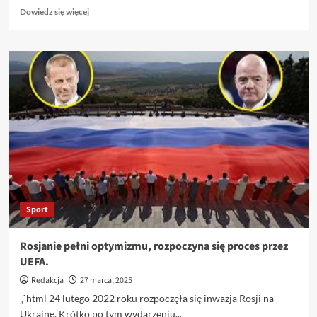
Dowiedz
Dowiedz się więcej
się
więcej
o
Demografia
wskazuje,
że
polskie
obszary
wiejskie
doświadczają
największego
spadku
populacji
w
Sport
Europie.
Nieuchronne
konsekwencje
Rosjanie pełni optymizmu, rozpoczyna się proces przez
zanikającej
UEFA.
dzietności
dla
Redakcja
27 marca, 2025
gospodarki.
„`html 24 lutego 2022 roku rozpoczęła się inwazja Rosji na
Ukrainę. Krótko po tym wydarzeniu...