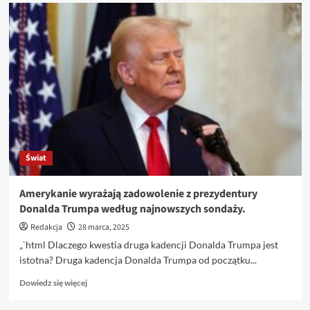
o
Opole:
Prognoza
pogody
na
29
marca
2025
roku.
Świat
Amerykanie wyrażają zadowolenie z prezydentury
Donalda Trumpa według najnowszych sondaży.
Redakcja
28 marca, 2025
„`html Dlaczego kwestia druga kadencji Donalda Trumpa jest
istotna? Druga kadencja Donalda Trumpa od początku...
Dowiedz
Dowiedz się więcej
się
więcej