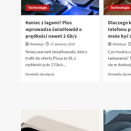
Technologia
Technologia
Koniec z lagami! Plus
Dlaczego k
wprowadza światłowód o
telefonu 
prędkości nawet 2 Gb/s
może być 
Redakcja
27 sierpnia, 2024
Redakcja
Nowy wariant światłowodu, który
Czy można u
trafił do oferty Plusa to XL z
ładowania? T
szybkością do 2 Gb/s....
się w dyskusj
Dowiedz
Dowiedz się więcej
Dowiedz się wi
się
więcej
o
Koniec
z
lagami!
Plus
wprowadza
światłowód
o