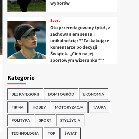
wyborów
Sport
Oto przeredagowany tytuł, z
zachowaniem sensu i
unikalnością: **Zaskakujące
komentarze po decyzji
Świątek. „Cień na jej
sportowym wizerunku”**
Kategorie
BEZ KATEGORII
DOM I OGRÓD
EKONOMIA
FIRMA
HOBBY
MOTORYZACJA
NAUKA
POLITYKA
SPORT
STYL ŻYCIA
TECHNOLOGIA
TOP
ŚWIAT