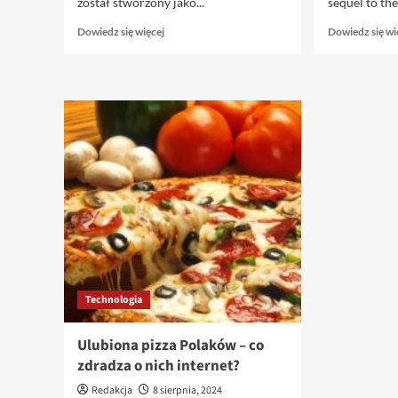
został stworzony jako...
sequel to the
Dowiedz
Dowiedz się więcej
Dowiedz się wi
się
więcej
o
Czym
jest
RCS
chat?
Funkcja,
którą
masz
na
swoim
telefonie,
a
być
Technologia
może
o
niej
Ulubiona pizza Polaków – co
nie
zdradza o nich internet?
wiesz.
Redakcja
8 sierpnia, 2024