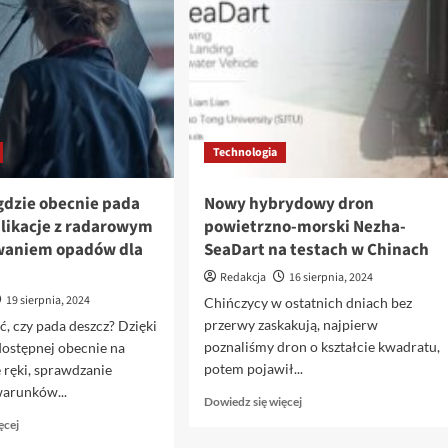
cen
być
w
szkodliwe?
Polsce.
Pakiet
Standard
drożeje,
aby
złagodzić
Technologia
rozczarowanie.
gdzie obecnie pada
Nowy hybrydowy dron
plikacje z radarowym
powietrzno-morski Nezha-
waniem opadów dla
SeaDart na testach w Chinach
Redakcja
16 sierpnia, 2024
19 sierpnia, 2024
Chińczycy w ostatnich dniach bez
przerwy zaskakują, najpierw
ć, czy pada deszcz? Dzięki
poznaliśmy dron o kształcie kwadratu,
dostępnej obecnie na
potem pojawił...
 ręki, sprawdzanie
warunków...
Dowiedz
Dowiedz się więcej
się
Dowiedz
ęcej
więcej
się