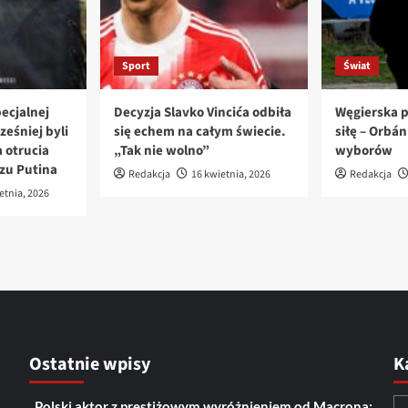
Sport
Świat
ecjalnej
Decyzja Slavko Vincića odbiła
Węgierska p
ześniej byli
się echem na całym świecie.
siłę – Orbá
 otrucia
„Tak nie wolno”
wyborów
azu Putina
Redakcja
16 kwietnia, 2026
Redakcja
etnia, 2026
Ostatnie wpisy
K
„Polski aktor z prestiżowym wyróżnieniem od Macrona: