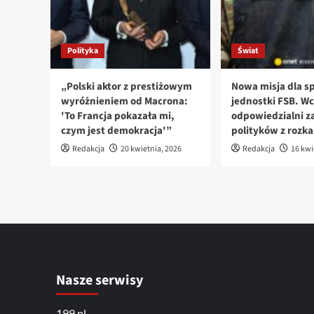
Polityka
Świat
„Polski aktor z prestiżowym
Nowa misja dla sp
wyróżnieniem od Macrona:
jednostki FSB. Wc
'To Francja pokazała mi,
odpowiedzialni za
czym jest demokracja'”
polityków z rozk
Redakcja
20 kwietnia, 2026
Redakcja
16 kwi
Nasze serwisy
199.pl