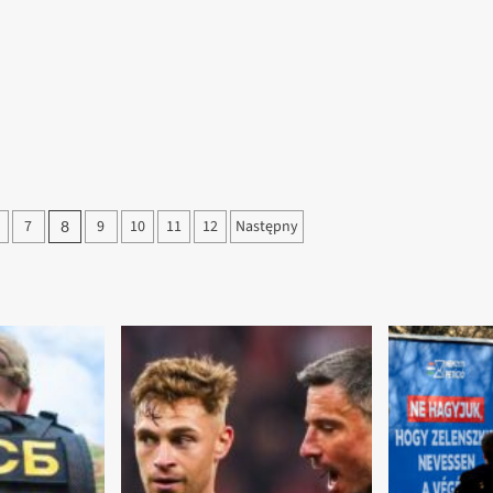
7
9
10
11
12
Następny
8