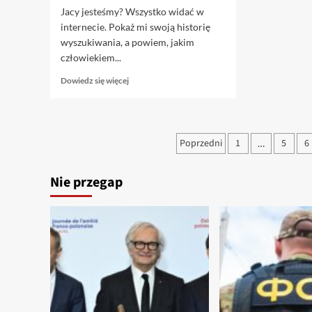
Jacy jesteśmy? Wszystko widać w
internecie. Pokaż mi swoją historię
wyszukiwania, a powiem, jakim
człowiekiem...
Dowiedz
Dowiedz się więcej
się
więcej
o
Ulubiona
Stronicowanie
Poprzedni
1
5
6
…
pizza
wpisów
Polaków
–
Nie przegap
co
zdradza
o
nich
internet?