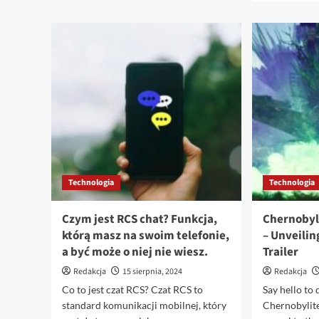
Zagrożenie
na
systemie
Android.
Defekt
w
milionach
telefonów
Technologia
Technologia
Czym jest RCS chat? Funkcja,
Chernobyli
którą masz na swoim telefonie,
– Unveilin
a być może o niej nie wiesz.
Trailer
Redakcja
15 sierpnia, 2024
Redakcja
Co to jest czat RCS? Czat RCS to
Say hello to
standard komunikacji mobilnej, który
Chernobylite