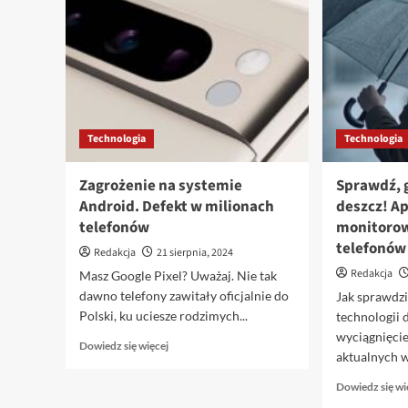
prędkości
nawet
2
Gb/s
Technologia
Technologia
Zagrożenie na systemie
Sprawdź, 
Android. Defekt w milionach
deszcz! A
telefonów
monitoro
telefonów
Redakcja
21 sierpnia, 2024
Redakcja
Masz Google Pixel? Uważaj. Nie tak
dawno telefony zawitały oficjalnie do
Jak sprawdzi
Polski, ku uciesze rodzimych...
technologii 
wyciągnięcie
Dowiedz
Dowiedz się więcej
aktualnych 
się
więcej
Dowiedz się wi
o