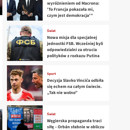
wyróżnieniem od Macrona:
'To Francja pokazała mi,
czym jest demokracja'”
Świat
Nowa misja dla specjalnej
jednostki FSB. Wcześniej byli
odpowiedzialni za otrucia
polityków z rozkazu Putina
Sport
Decyzja Slavko Vincića odbiła
się echem na całym świecie.
„Tak nie wolno”
Świat
Węgierska propaganda traci
siłę – Orbán słabnie w obliczu