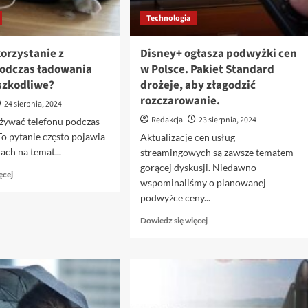
Technologia
orzystanie z
Disney+ ogłasza podwyżki cen
podczas ładowania
w Polsce. Pakiet Standard
szkodliwe?
drożeje, aby złagodzić
rozczarowanie.
24 sierpnia, 2024
Redakcja
23 sierpnia, 2024
żywać telefonu podczas
o pytanie często pojawia
Aktualizacje cen usług
ach na temat...
streamingowych są zawsze tematem
gorącej dyskusji. Niedawno
Dowiedz
ęcej
wspominaliśmy o planowanej
się
podwyżce ceny...
więcej
o
Dowiedz
Dowiedz się więcej
Dlaczego
się
korzystanie
więcej
z
o
telefonu
Disney+
podczas
ogłasza
ładowania
podwyżki
może