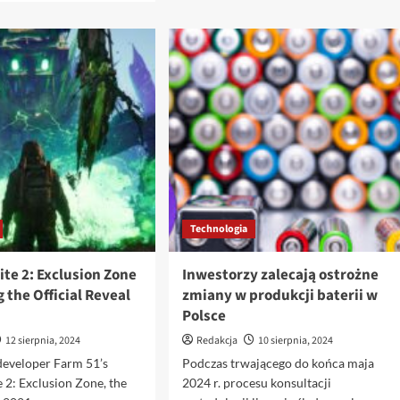
o
więcej
Nowy
o
hybrydowy
Sprawdź,
dron
gdzie
powietrzno-
obecnie
morski
pada
Nezha-
deszcz!
SeaDart
Aplikacje
na
z
testach
radarowym
w
monitorowaniem
Chinach
opadów
dla
Technologia
telefonów
te 2: Exclusion Zone
Inwestorzy zalecają ostrożne
g the Official Reveal
zmiany w produkcji baterii w
Polsce
12 sierpnia, 2024
Redakcja
10 sierpnia, 2024
 developer Farm 51’s
Podczas trwającego do końca maja
 2: Exclusion Zone, the
2024 r. procesu konsultacji