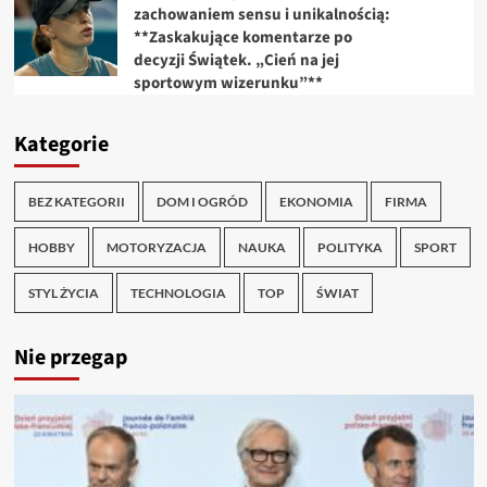
zachowaniem sensu i unikalnością:
**Zaskakujące komentarze po
decyzji Świątek. „Cień na jej
sportowym wizerunku”**
Kategorie
BEZ KATEGORII
DOM I OGRÓD
EKONOMIA
FIRMA
HOBBY
MOTORYZACJA
NAUKA
POLITYKA
SPORT
STYL ŻYCIA
TECHNOLOGIA
TOP
ŚWIAT
Nie przegap