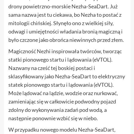
drony powietrzno-morskie Nezha-SeaDart. Już
sama nazwa jest tu ciekawa, bo Nezha to postać z
mitologii chińskiej. Słynęło ono z wielkiej siły,
odwagi i umiejętności władania bronią magiczną i
było czczone jako obrońca niewinnych przed złem.
Magiczność Nezhi inspirowała twórców, tworząc
statki pionowego startu i lądowania (eVTOL).
Nazwany na cześć tej boskiej postaci i
sklasyfikowany jako Nezha-SeaDart to elektryczny
statek pionowego startu i lądowania (eVTOL).
Może lądować na lądzie, wodzie oraz nurkować,
zamieniając się w całkowicie podwodny pojazd
zdolny do wykonywania zadań pod wodą, a
następnie ponownie wzbić się w niebo.
W przypadku nowego modelu Nezha-SeaDart,