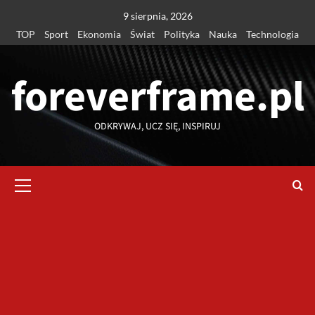
Przejdź
9 sierpnia, 2026
do
TOP
Sport
Ekonomia
Świat
Polityka
Nauka
Technologia
treści
foreverframe.pl
ODKRYWAJ, UCZ SIĘ, INSPIRUJ
Menu
główne