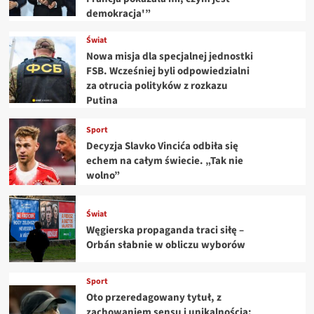
demokracja'”
Świat
Nowa misja dla specjalnej jednostki
FSB. Wcześniej byli odpowiedzialni
za otrucia polityków z rozkazu
Putina
Sport
Decyzja Slavko Vincića odbiła się
echem na całym świecie. „Tak nie
wolno”
Świat
Węgierska propaganda traci siłę –
Orbán słabnie w obliczu wyborów
Sport
Oto przeredagowany tytuł, z
zachowaniem sensu i unikalnością: