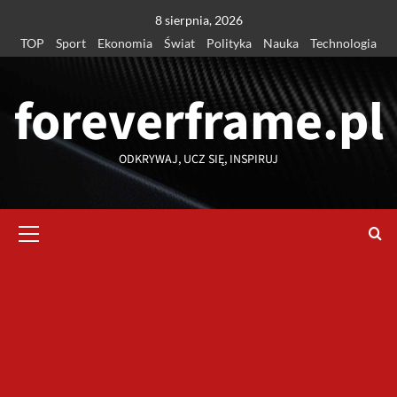
Przejdź
8 sierpnia, 2026
do
TOP
Sport
Ekonomia
Świat
Polityka
Nauka
Technologia
treści
foreverframe.pl
ODKRYWAJ, UCZ SIĘ, INSPIRUJ
Menu
główne