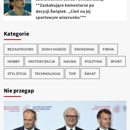
**Zaskakujące komentarze po
decyzji Świątek. „Cień na jej
sportowym wizerunku”**
Kategorie
BEZ KATEGORII
DOM I OGRÓD
EKONOMIA
FIRMA
HOBBY
MOTORYZACJA
NAUKA
POLITYKA
SPORT
STYL ŻYCIA
TECHNOLOGIA
TOP
ŚWIAT
Nie przegap