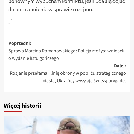
ponownym wybuchem konfliktu, jeśli uda się dojść
do porozumienia w sprawie rozejmu.
„`
Zobacz
Poprzedni:
Sprawa Marcina Romanowskiego: Policja złożyła wniosek
wpisy
o wydanie listu gończego
Dalej:
Rosjanie przełamali linię obrony w pobliżu strategicznego
miasta, Ukraińcy wysyłają świeżą brygadę.
Więcej historii