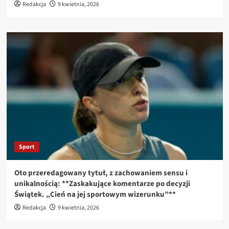
Redakcja
9 kwietnia, 2026
Sport
Oto przeredagowany tytuł, z zachowaniem sensu i
unikalnością: **Zaskakujące komentarze po decyzji
Świątek. „Cień na jej sportowym wizerunku”**
Redakcja
9 kwietnia, 2026