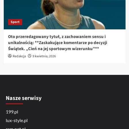
Sport
Oto przeredagowany tytuł, z zachowaniem sensu i
unikalnością: **Zaskakujące komentarze po decyzji
Świątek. „Cień na jej sportowym wizerunku”**
Redakcja
9 kwietnia, 2026
Nasze serwisy
199.pl
lux-style.pl
ram.net.pl