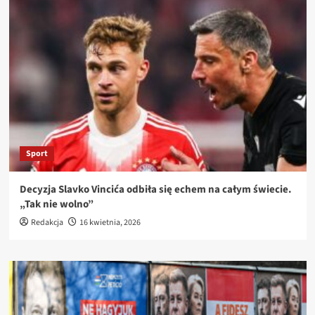
Sport
Decyzja Slavko Vincića odbiła się echem na całym świecie.
„Tak nie wolno”
Redakcja
16 kwietnia, 2026