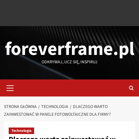
foreverframe.pl
ODKRYWAJ, UCZ SIĘ, INSPIRUJ
Menu
główne
STRONA GŁÓWNA
TECHNOLOGIA
DLACZEGO WARTO
ZAINWESTOWAĆ W PANELE FOTOWOLTAICZNE DLA FIRMY?
Technologia