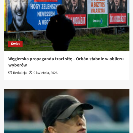
Świat
Węgierska propaganda traci siłę – Orbán słabnie w obliczu
wyborów
Redakcja
9 kwietnia, 2026