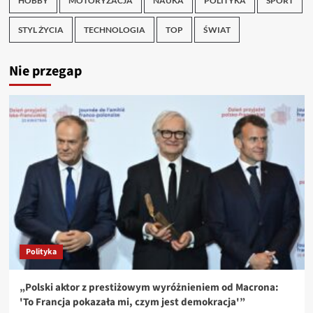
HOBBY
MOTORYZACJA
NAUKA
POLITYKA
SPORT
STYL ŻYCIA
TECHNOLOGIA
TOP
ŚWIAT
Nie przegap
Polityka
„Polski aktor z prestiżowym wyróżnieniem od Macrona:
'To Francja pokazała mi, czym jest demokracja'”