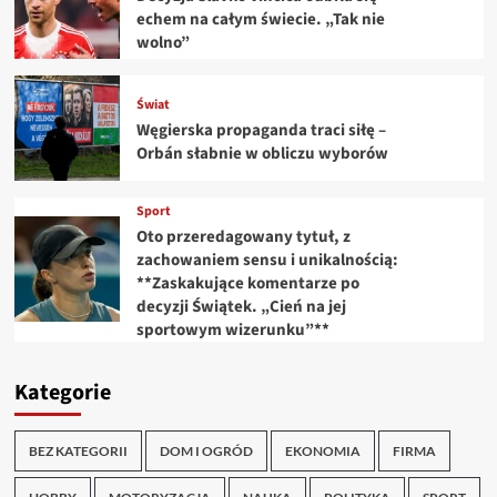
echem na całym świecie. „Tak nie
wolno”
Świat
Węgierska propaganda traci siłę –
Orbán słabnie w obliczu wyborów
Sport
Oto przeredagowany tytuł, z
zachowaniem sensu i unikalnością:
**Zaskakujące komentarze po
decyzji Świątek. „Cień na jej
sportowym wizerunku”**
Kategorie
BEZ KATEGORII
DOM I OGRÓD
EKONOMIA
FIRMA