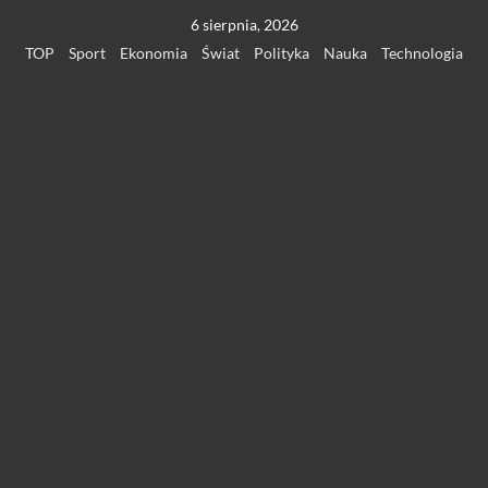
Przejdź
6 sierpnia, 2026
do
TOP
Sport
Ekonomia
Świat
Polityka
Nauka
Technologia
treści