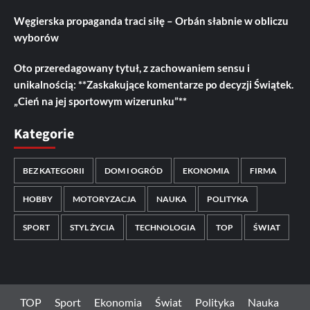
Węgierska propaganda traci siłę – Orbán słabnie w obliczu
wyborów
Oto przeredagowany tytuł, z zachowaniem sensu i
unikalnością: **Zaskakujące komentarze po decyzji Świątek.
„Cień na jej sportowym wizerunku”**
Kategorie
BEZ KATEGORII
DOM I OGRÓD
EKONOMIA
FIRMA
HOBBY
MOTORYZACJA
NAUKA
POLITYKA
SPORT
STYL ŻYCIA
TECHNOLOGIA
TOP
ŚWIAT
TOP
Sport
Ekonomia
Świat
Polityka
Nauka