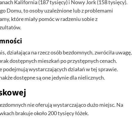
ch Kalifornia (187 tysięcy) i Nowy Jork (158 tysięcy).
ego Domu, to osoby uzależnione lub z problemami
my, które miały pomóc w radzeniu sobie z
zultatów.
omności
s, działająca na rzecz osób bezdomnych, zwróciła uwagę,
brak dostępnych mieszkań po przystępnych cenach.
e podejmują wystarczających działań w tej sprawie.
dnakże dostępne są one jedynie dla nielicznych.
iskowej
 bezdomnych nie oferują wystarczająco dużo miejsc. Na
wkach brakuje około 200 tysięcy łóżek.