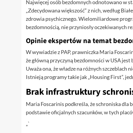
Najwięcej osób bezdomnych odnotowano w stana
„Zdecydowana większość” z nich, według Biał
zdrowia psychicznego. Wielomiliardowe progra
bezdomnością, nie przyniosły oczekiwanych re
Opinie ekspertów na temat bezd
W wywiadzie z PAP, prawniczka Maria Foscarini
że główną przyczyną bezdomności w USA jest 
Uważa ona, że władze na różnych szczeblach ni
Istnieją programy takie jak „Housing First”, je
Brak infrastruktury schron
Maria Foscarinis podkreśla, że schroniska dla
podstawie oficjalnych szacunków, w tych placó
„`