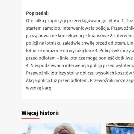
Zobacz
Poprzedni:
Oto kilka propozycji przeredagowanego tytułu: 1. Tuż
wpisy
startem samolotu interweniowała policja. Przewoźni
grożą poważne konsekwencje finansowe 2. Interwenc
policji na lotnisku zaledwie chwilę przed odlotem. Lin
lotnicze narażone na wysoką karę 3. Policja wkroczyła
przed odlotem – linie lotnicze mogą ponieść dotkliwe 
4. Niespodziewana interwencja policji przed wylotem.
Przewoźnik lotniczy stoi w obliczu wysokich kosztów 
Akcja policji tuż przed odlotem. Przewoźnik może zap
wysoką karę
Więcej historii