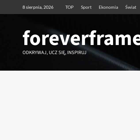
Przejdź
8 sierpnia, 2026
TOP
Sport
Ekonomia
Świat
do
treści
foreverframe
ODKRYWAJ, UCZ SIĘ, INSPIRUJ