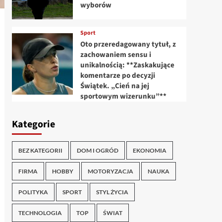
wyborów
Sport
Oto przeredagowany tytuł, z
zachowaniem sensu i
unikalnością: **Zaskakujące
komentarze po decyzji
Świątek. „Cień na jej
sportowym wizerunku”**
Kategorie
BEZ KATEGORII
DOM I OGRÓD
EKONOMIA
FIRMA
HOBBY
MOTORYZACJA
NAUKA
POLITYKA
SPORT
STYL ŻYCIA
TECHNOLOGIA
TOP
ŚWIAT