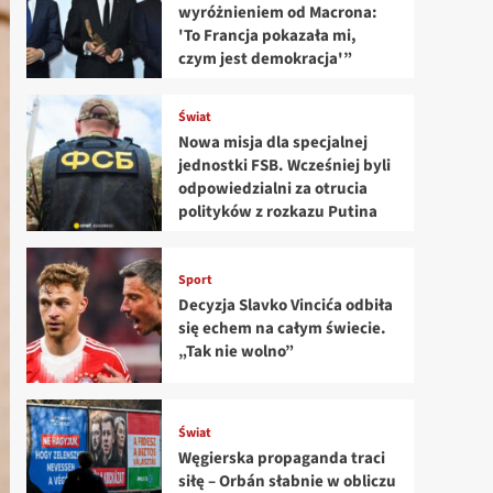
wyróżnieniem od Macrona:
'To Francja pokazała mi,
czym jest demokracja'”
Świat
Nowa misja dla specjalnej
jednostki FSB. Wcześniej byli
odpowiedzialni za otrucia
polityków z rozkazu Putina
Sport
Decyzja Slavko Vincića odbiła
się echem na całym świecie.
„Tak nie wolno”
Świat
Węgierska propaganda traci
siłę – Orbán słabnie w obliczu