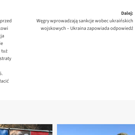
Dalej:
 przed
Węgry wprowadzają sankcje wobec ukraińskich
kowi
wojskowych – Ukraina zapowiada odpowiedź
ja
ie
 tuż
straty
5.
łacić