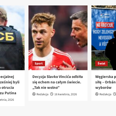
Sport
Świat
ecjalnej
Decyzja Slavko Vincića odbiła
Węgierska p
ześniej byli
się echem na całym świecie.
siłę – Orbá
 otrucia
„Tak nie wolno”
wyborów
azu Putina
Redakcja
16 kwietnia, 2026
Redakcja
etnia, 2026