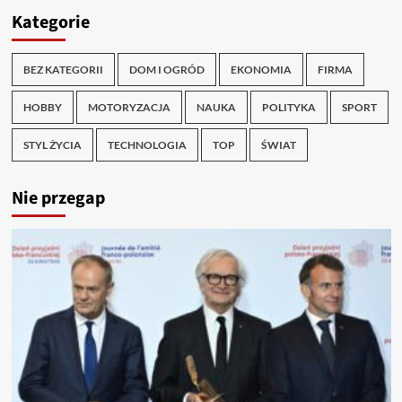
Kategorie
BEZ KATEGORII
DOM I OGRÓD
EKONOMIA
FIRMA
HOBBY
MOTORYZACJA
NAUKA
POLITYKA
SPORT
STYL ŻYCIA
TECHNOLOGIA
TOP
ŚWIAT
Nie przegap