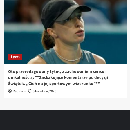
Sport
Oto przeredagowany tytuł, z zachowaniem sensu i
unikalnością: **Zaskakujące komentarze po decyzji
Świątek. „Cień na jej sportowym wizerunku”**
Redakcja
9 kwietnia, 2026