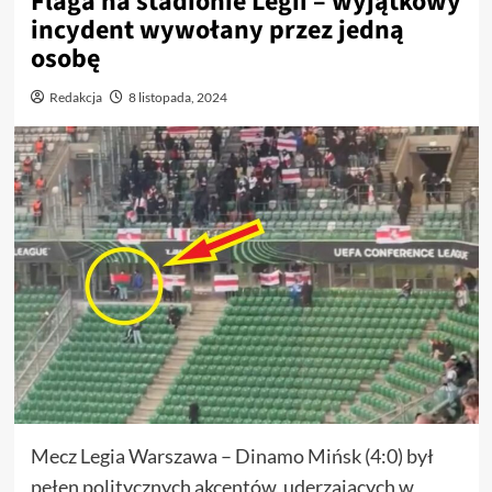
Flaga na stadionie Legii – wyjątkowy
incydent wywołany przez jedną
osobę
Redakcja
8 listopada, 2024
Mecz Legia Warszawa – Dinamo Mińsk (4:0) był
pełen politycznych akcentów, uderzających w