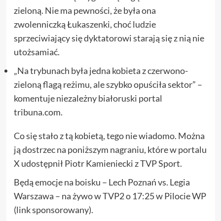
zieloną. Nie ma pewności, że była ona
zwolenniczką Łukaszenki, choć ludzie
sprzeciwiający się dyktatorowi starają się z nią nie
utożsamiać.
„Na trybunach była jedna kobieta z czerwono-
zieloną flagą reżimu, ale szybko opuściła sektor” –
komentuje niezależny białoruski portal
tribuna.com.
Co się stało z tą kobietą, tego nie wiadomo. Można
ją dostrzec na poniższym nagraniu, które w portalu
X udostępnił Piotr Kamieniecki z TVP Sport.
Będą emocje na boisku – Lech Poznań vs. Legia
Warszawa – na żywo w TVP2 o 17:25 w Pilocie WP
(link sponsorowany).