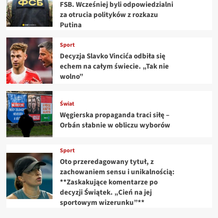
FSB. Wcześniej byli odpowiedzialni
za otrucia polityków z rozkazu
Putina
Sport
Decyzja Slavko Vincića odbiła się
echem na całym świecie. „Tak nie
wolno”
Świat
Węgierska propaganda traci siłę –
Orbán słabnie w obliczu wyborów
Sport
Oto przeredagowany tytuł, z
zachowaniem sensu i unikalnością:
**Zaskakujące komentarze po
decyzji Świątek. „Cień na jej
sportowym wizerunku”**