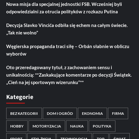
Nowa misja dla specjalnej jednostki FSB. Wcześniej byli
odpowiedzialni za otrucia polityków z rozkazu Putina
Decyzja Slavko Vincića odbiła się echem na całym świecie.
„Tak nie wolno”
Węgierska propaganda traci siłę – Orbán słabnie w obliczu
wyborów
Oto przeredagowany tytuł, z zachowaniem sensu i
unikalnością: **Zaskakujące komentarze po decyzji Świątek.
„Cień na jej sportowym wizerunku”**
Kategorie
BEZ KATEGORII
DOM I OGRÓD
EKONOMIA
FIRMA
HOBBY
MOTORYZACJA
NAUKA
POLITYKA
SPORT
STYL ŻYCIA
TECHNOLOGIA
TOP
ŚWIAT