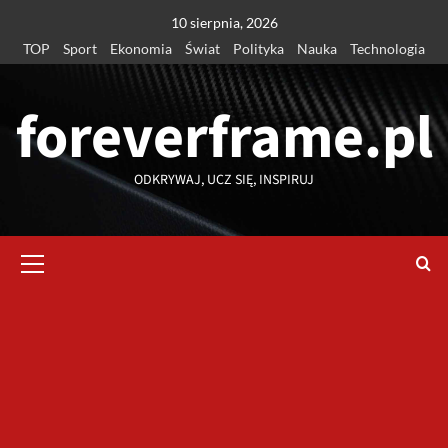
Przejdź
10 sierpnia, 2026
do
TOP
Sport
Ekonomia
Świat
Polityka
Nauka
Technologia
treści
foreverframe.pl
ODKRYWAJ, UCZ SIĘ, INSPIRUJ
Menu
główne