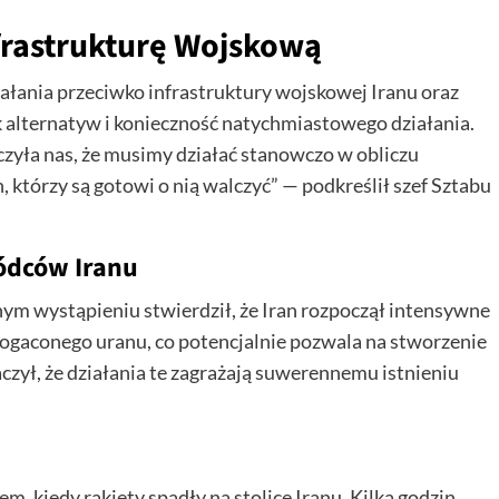
nfrastrukturę Wojskową
ziałania przeciwko infrastruktury wojskowej Iranu oraz
 alternatyw i konieczność natychmiastowego działania.
czyła nas, że musimy działać stanowczo w obliczu
, którzy są gotowi o nią walczyć” — podkreślił szef Sztabu
ódców Iranu
lnym wystąpieniu stwierdził, że Iran rozpoczął intensywne
aconego uranu, co potencjalnie pozwala na stworzenie
ył, że działania te zagrażają suwerennemu istnieniu
m, kiedy rakiety spadły na stolice Iranu. Kilka godzin