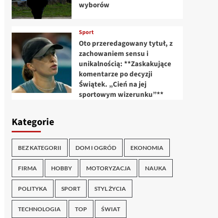
wyborów
Sport
Oto przeredagowany tytuł, z
zachowaniem sensu i
unikalnością: **Zaskakujące
komentarze po decyzji
Świątek. „Cień na jej
sportowym wizerunku”**
Kategorie
BEZ KATEGORII
DOM I OGRÓD
EKONOMIA
FIRMA
HOBBY
MOTORYZACJA
NAUKA
POLITYKA
SPORT
STYL ŻYCIA
TECHNOLOGIA
TOP
ŚWIAT