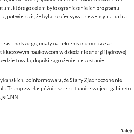
matum, którego celem było ograniczenie ich programu
tz, potwierdził, że była to ofensywa prewencyjna na Iran.
 czasu polskiego, miały na celu zniszczenie zakładu
at kluczowym naukowcom w dziedzinie energii jądrowej.
będzie trwała, dopóki zagrożenie nie zostanie
erykańskich, poinformowała, że Stany Zjednoczone nie
nald Trump zwołał późniejsze spotkanie swojego gabinetu
muje CNN.
Dalej: