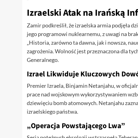
Izraelski Atak na Irańską I
Zamir podkreślił, że izraelska armia podjęła d
jego programowi nuklearnemu, z uwagi na brak
„Historia, zarówno ta dawna, jak i nowsza, nau
zagrożenia. Wolność jest przeznaczona dla tych
Generalnego.
Izrael Likwiduje Kluczowych Dow
Premier Izraela, Binjamin Netanjahu, w oficja
prace nad wojskowym wykorzystywaniem wzbog
dziewięciu bomb atomowych. Netanjahu zaznacz
izraelskiego państwa.
„Operacja Powstającego Lwa”
Seria potężnych eksplozji wstrząsnęła Teherane