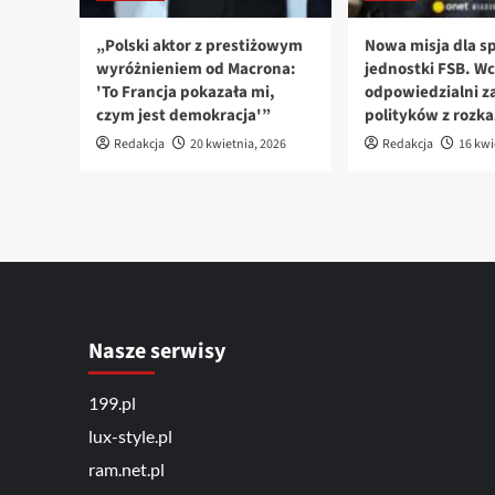
„Polski aktor z prestiżowym
Nowa misja dla sp
wyróżnieniem od Macrona:
jednostki FSB. Wc
'To Francja pokazała mi,
odpowiedzialni za
czym jest demokracja'”
polityków z rozk
Redakcja
20 kwietnia, 2026
Redakcja
16 kwi
Nasze serwisy
199.pl
lux-style.pl
ram.net.pl