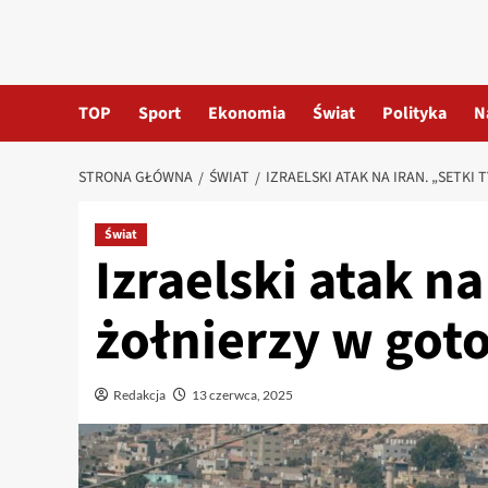
TOP
Sport
Ekonomia
Świat
Polityka
N
STRONA GŁÓWNA
ŚWIAT
IZRAELSKI ATAK NA IRAN. „SETK
Świat
Izraelski atak na
żołnierzy w got
Redakcja
13 czerwca, 2025