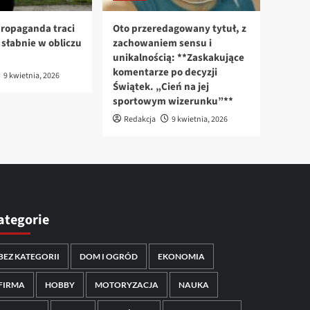
ropaganda traci
Oto przeredagowany tytuł, z
n słabnie w obliczu
zachowaniem sensu i
unikalnością: **Zaskakujące
komentarze po decyzji
9 kwietnia, 2026
Świątek. „Cień na jej
sportowym wizerunku”**
Redakcja
9 kwietnia, 2026
ategorie
BEZ KATEGORII
DOM I OGRÓD
EKONOMIA
FIRMA
HOBBY
MOTORYZACJA
NAUKA