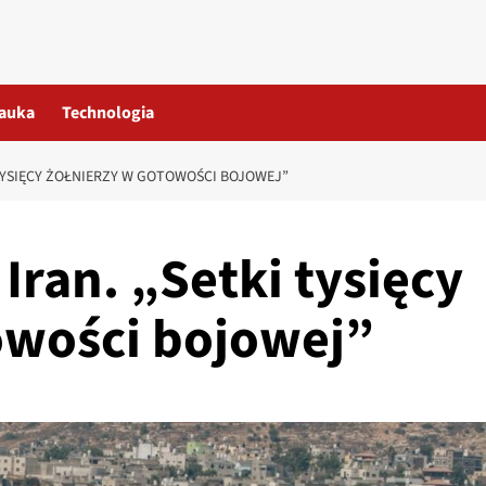
auka
Technologia
I TYSIĘCY ŻOŁNIERZY W GOTOWOŚCI BOJOWEJ”
 Iran. „Setki tysięcy
owości bojowej”