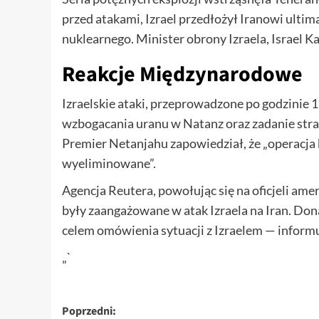
przed atakami, Izrael przedłożył Iranowi ulti
nuklearnego. Minister obrony Izraela, Israel Ka
Reakcje Międzynarodowe
Izraelskie ataki, przeprowadzone po godzinie 1
wzbogacania uranu w Natanz oraz zadanie str
Premier Netanjahu zapowiedział, że „operacja 
wyeliminowane”.
Agencja Reutera, powołując się na oficjeli am
były zaangażowane w atak Izraela na Iran. Do
celem omówienia sytuacji z Izraelem — infor
„`
Zobacz
Poprzedni: