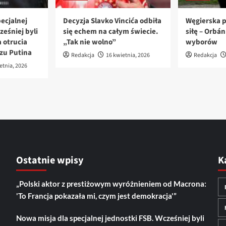
ecjalnej
Decyzja Slavko Vincića odbiła
Węgierska p
ześniej byli
się echem na całym świecie.
siłę – Orbá
 otrucia
„Tak nie wolno”
wyborów
azu Putina
Redakcja
16 kwietnia, 2026
Redakcja
etnia, 2026
Ostatnie wpisy
K
„Polski aktor z prestiżowym wyróżnieniem od Macrona:
'To Francja pokazała mi, czym jest demokracja'”
Nowa misja dla specjalnej jednostki FSB. Wcześniej byli