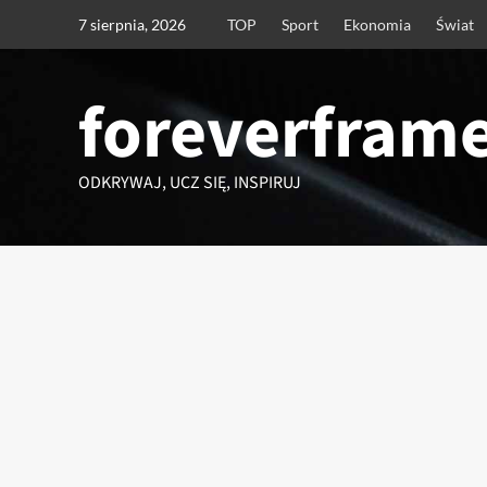
Przejdź
7 sierpnia, 2026
TOP
Sport
Ekonomia
Świat
do
treści
foreverframe
ODKRYWAJ, UCZ SIĘ, INSPIRUJ