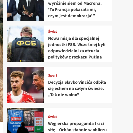
wyróżnieniem od Macrona:
'To Francja pokazała mi,
czym jest demokracja'”
Świat
Nowa misja dla specjalnej
jednostki FSB. Wcześniej byli
odpowiedzialni za otrucia
polityków z rozkazu Putina
Sport
Decyzja Slavko Vincića odbiła
się echem na całym świecie.
„Tak nie wolno”
Świat
Węgierska propaganda traci
siłę – Orbán słabnie w obliczu