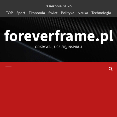
Przejdź
8 sierpnia, 2026
do
TOP
Sport
Ekonomia
Świat
Polityka
Nauka
Technologia
treści
foreverframe.pl
ODKRYWAJ, UCZ SIĘ, INSPIRUJ
Menu
główne