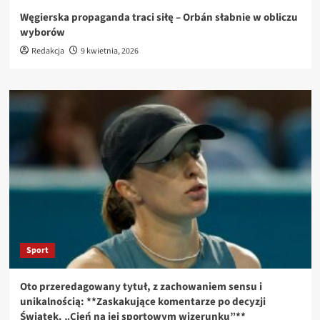
Węgierska propaganda traci siłę – Orbán słabnie w obliczu
wyborów
Redakcja
9 kwietnia, 2026
Sport
Oto przeredagowany tytuł, z zachowaniem sensu i
unikalnością: **Zaskakujące komentarze po decyzji
Świątek. „Cień na jej sportowym wizerunku”**