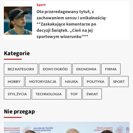
Sport
Oto przeredagowany tytuł, z
zachowaniem sensu i unikalnością:
**Zaskakujące komentarze po
decyzji Świątek. „Cień na jej
sportowym wizerunku”**
Kategorie
BEZ KATEGORII
DOM I OGRÓD
EKONOMIA
FIRMA
HOBBY
MOTORYZACJA
NAUKA
POLITYKA
SPORT
STYL ŻYCIA
TECHNOLOGIA
TOP
ŚWIAT
Nie przegap