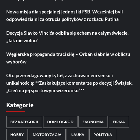
Nowa misja dla specjalnej jednostki FSB. Wcześniej byli
odpowiedzialni za otrucia polityków z rozkazu Putina
Decyzja Slavko Vincića odbiła się echem na całym świecie.
„Tak nie wolno”
Węgierska propaganda traci siłę – Orbán słabnie w obliczu
wyborów
Oto przeredagowany tytuł, z zachowaniem sensu i
unikalnością: **Zaskakujące komentarze po decyzji Świątek.
„Cień na jej sportowym wizerunku”**
Kategorie
BEZ KATEGORII
DOM I OGRÓD
EKONOMIA
FIRMA
HOBBY
MOTORYZACJA
NAUKA
POLITYKA