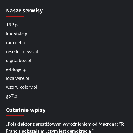
Nasze serwisy
199.pl
lux-style.pl
ram.net.pl
reseller-news.pl
digitalbox.pl
e-bloger.pl
localwire.pl
wzoryikolory.pl
gp7.pl
Ostatnie wpisy
„Polski aktor z prestiżowym wyróżnieniem od Macrona: 'To
Francja pokazała mi, czym jest demokracja'”