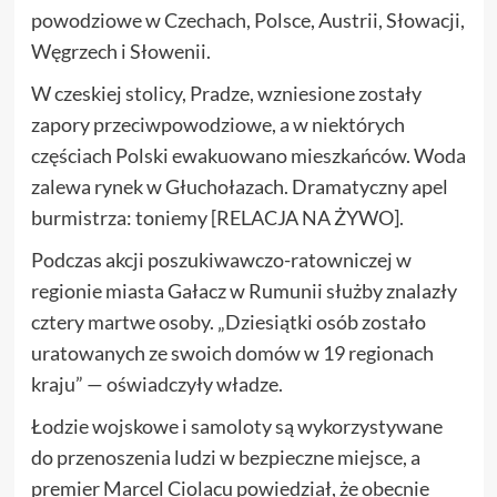
powodziowe w Czechach, Polsce, Austrii, Słowacji,
Węgrzech i Słowenii.
W czeskiej stolicy, Pradze, wzniesione zostały
zapory przeciwpowodziowe, a w niektórych
częściach Polski ewakuowano mieszkańców. Woda
zalewa rynek w Głuchołazach. Dramatyczny apel
burmistrza: toniemy [RELACJA NA ŻYWO].
Podczas akcji poszukiwawczo-ratowniczej w
regionie miasta Gałacz w Rumunii służby znalazły
cztery martwe osoby. „Dziesiątki osób zostało
uratowanych ze swoich domów w 19 regionach
kraju” — oświadczyły władze.
Łodzie wojskowe i samoloty są wykorzystywane
do przenoszenia ludzi w bezpieczne miejsce, a
premier Marcel Ciolacu powiedział, że obecnie