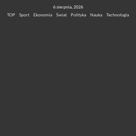
Przejdź
6 sierpnia, 2026
do
TOP
Sport
Ekonomia
Świat
Polityka
Nauka
Technologia
treści