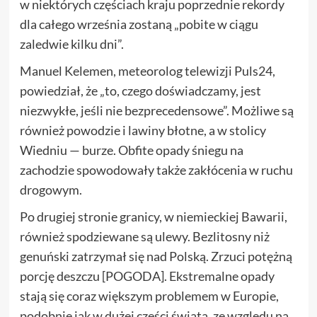
w niektórych częściach kraju poprzednie rekordy
dla całego września zostaną „pobite w ciągu
zaledwie kilku dni”.
Manuel Kelemen, meteorolog telewizji Puls24,
powiedział, że „to, czego doświadczamy, jest
niezwykłe, jeśli nie bezprecedensowe”. Możliwe są
również powodzie i lawiny błotne, a w stolicy
Wiedniu — burze. Obfite opady śniegu na
zachodzie spowodowały także zakłócenia w ruchu
drogowym.
Po drugiej stronie granicy, w niemieckiej Bawarii,
również spodziewane są ulewy. Bezlitosny niż
genuński zatrzymał się nad Polską. Zrzuci potężną
porcję deszczu [POGODA]. Ekstremalne opady
stają się coraz większym problemem w Europie,
podobnie jak w dużej części świata, ze względu na