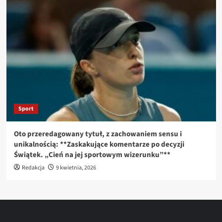
Sport
Oto przeredagowany tytuł, z zachowaniem sensu i
unikalnością: **Zaskakujące komentarze po decyzji
Świątek. „Cień na jej sportowym wizerunku”**
Redakcja
9 kwietnia, 2026