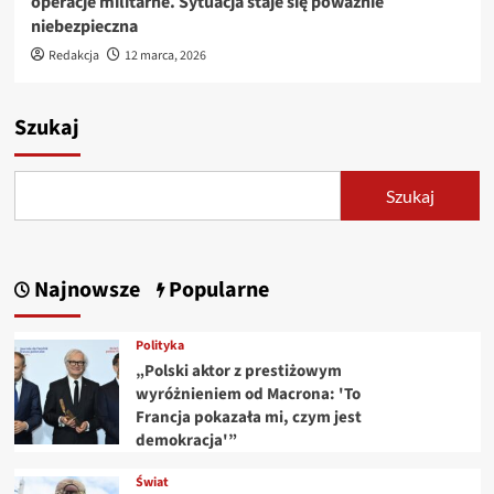
operacje militarne. Sytuacja staje się poważnie
niebezpieczna
Redakcja
12 marca, 2026
Szukaj
Szukaj
Najnowsze
Popularne
Polityka
„Polski aktor z prestiżowym
wyróżnieniem od Macrona: 'To
Francja pokazała mi, czym jest
demokracja'”
Świat