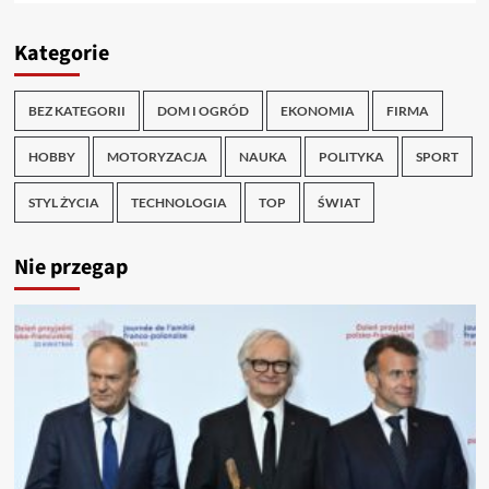
Kategorie
BEZ KATEGORII
DOM I OGRÓD
EKONOMIA
FIRMA
HOBBY
MOTORYZACJA
NAUKA
POLITYKA
SPORT
STYL ŻYCIA
TECHNOLOGIA
TOP
ŚWIAT
Nie przegap