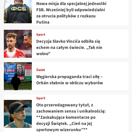
Nowa misja dla specjalnej jednostki
FSB. Wcześniej byli odpowiedzialni
za otrucia polityków z rozkazu
Putina
Sport
Decyzja Slavko Vincića odbiła się
echem na całym świecie. „Tak nie
wolno”
Świat
Węgierska propaganda traci siłę –
Orbán słabnie w obliczu wyborów
Sport
Oto przeredagowany tytuł, z
zachowaniem sensu i unikalnością:
**Zaskakujące komentarze po
decyzji Świątek. „Cień na jej
sportowym wizerunku”**