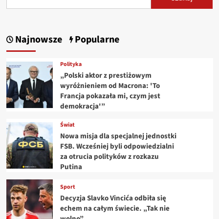
Najnowsze
Popularne
Polityka
„Polski aktor z prestiżowym
wyróżnieniem od Macrona: 'To
Francja pokazała mi, czym jest
demokracja'”
Świat
Nowa misja dla specjalnej jednostki
FSB. Wcześniej byli odpowiedzialni
za otrucia polityków z rozkazu
Putina
Sport
Decyzja Slavko Vincića odbiła się
echem na całym świecie. „Tak nie
wolno”