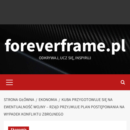
foreverframe.pl
ODKRYWAJ, UCZ SIĘ, INSPIRUJ
Menu
główne
STRONA GŁÓWNA
EKONOMIA
KUBA PRZYGOTOWUJE SIĘ NA
EWENTUALNOŚĆ WOJNY – RZĄD PRZYJMUJE PLAN POSTĘPOWANIA NA
WYPADEK KONFLIKTU ZBROJNEGO
Ekonomia