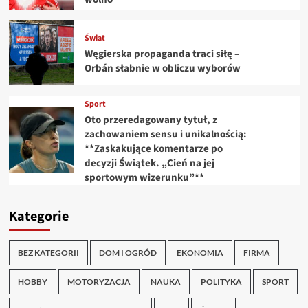
Świat
Węgierska propaganda traci siłę –
Orbán słabnie w obliczu wyborów
Sport
Oto przeredagowany tytuł, z
zachowaniem sensu i unikalnością:
**Zaskakujące komentarze po
decyzji Świątek. „Cień na jej
sportowym wizerunku”**
Kategorie
BEZ KATEGORII
DOM I OGRÓD
EKONOMIA
FIRMA
HOBBY
MOTORYZACJA
NAUKA
POLITYKA
SPORT