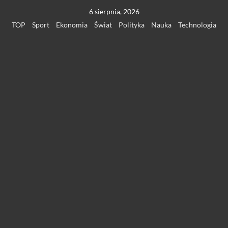
Przejdź
6 sierpnia, 2026
do
TOP
Sport
Ekonomia
Świat
Polityka
Nauka
Technologia
treści