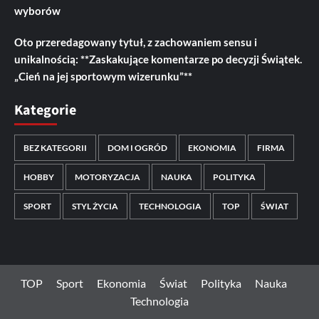
wyborów
Oto przeredagowany tytuł, z zachowaniem sensu i
unikalnością: **Zaskakujące komentarze po decyzji Świątek.
„Cień na jej sportowym wizerunku”**
Kategorie
BEZ KATEGORII
DOM I OGRÓD
EKONOMIA
FIRMA
HOBBY
MOTORYZACJA
NAUKA
POLITYKA
SPORT
STYL ŻYCIA
TECHNOLOGIA
TOP
ŚWIAT
TOP
Sport
Ekonomia
Świat
Polityka
Nauka
Technologia