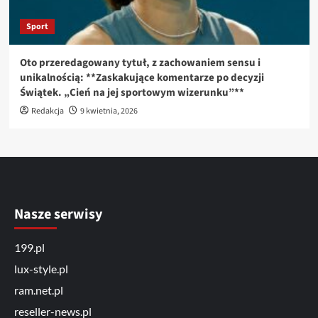
Sport
Oto przeredagowany tytuł, z zachowaniem sensu i
unikalnością: **Zaskakujące komentarze po decyzji
Świątek. „Cień na jej sportowym wizerunku”**
Redakcja
9 kwietnia, 2026
Nasze serwisy
199.pl
lux-style.pl
ram.net.pl
reseller-news.pl