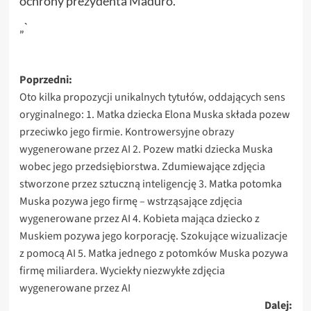
ochrony prezydenta Maduro.
„`
Zobacz
Poprzedni:
Oto kilka propozycji unikalnych tytułów, oddających sens
wpisy
oryginalnego: 1. Matka dziecka Elona Muska składa pozew
przeciwko jego firmie. Kontrowersyjne obrazy
wygenerowane przez AI 2. Pozew matki dziecka Muska
wobec jego przedsiębiorstwa. Zdumiewające zdjęcia
stworzone przez sztuczną inteligencję 3. Matka potomka
Muska pozywa jego firmę – wstrząsające zdjęcia
wygenerowane przez AI 4. Kobieta mająca dziecko z
Muskiem pozywa jego korporację. Szokujące wizualizacje
z pomocą AI 5. Matka jednego z potomków Muska pozywa
firmę miliardera. Wyciekły niezwykłe zdjęcia
wygenerowane przez AI
Dalej: