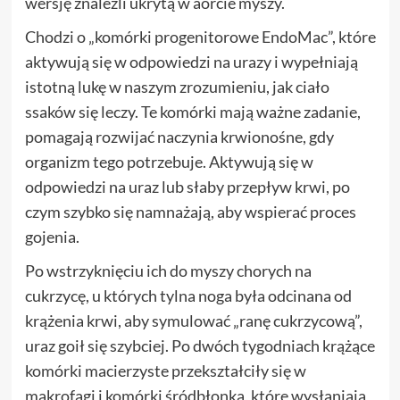
wersję znaleźli ukrytą w aorcie myszy.
Chodzi o „komórki progenitorowe EndoMac”, które
aktywują się w odpowiedzi na urazy i wypełniają
istotną lukę w naszym zrozumieniu, jak ciało
ssaków się leczy. Te komórki mają ważne zadanie,
pomagają rozwijać naczynia krwionośne, gdy
organizm tego potrzebuje. Aktywują się w
odpowiedzi na uraz lub słaby przepływ krwi, po
czym szybko się namnażają, aby wspierać proces
gojenia.
Po wstrzyknięciu ich do myszy chorych na
cukrzycę, u których tylna noga była odcinana od
krążenia krwi, aby symulować „ranę cukrzycową”,
uraz goił się szybciej. Po dwóch tygodniach krążące
komórki macierzyste przekształciły się w
makrofagi i komórki śródbłonka, które wysłaniają