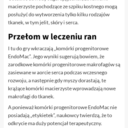
macierzyste pochodzące ze szpiku kostnego mogą
posłużyć do wytworzenia tylko kilku rodzajów
tkanek, w tym jelit, skóry i serca.
Przełom w leczeniu ran
I tu do gry wkraczają „komórki progenitorowe
EndoMac”. Jego wyniki sugerują bowiem, że
zarodkowe komórki progenitorowe makrofagów są
zasiewane w aorcie serca podczas wczesnego
rozwoju, a następnie gdy myszy dorastają, te
krążące komórki macierzyste wprowadzają nowe
makrofagi do tkanek.
A ponieważ komórki progenitorowe EndoMac nie
posiadają „etykietek”, naukowcy twierdzą, że to
odkrycie ma duży potencjał terapeutyczny.