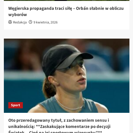
Węgierska propaganda traci siłę – Orbán słabnie w obliczu
wyborów
Redakcja
9 kwietnia, 2026
Sport
Oto przeredagowany tytuł, z zachowaniem sensu i
unikalnością: **Zaskakujące komentarze po decyzji
Świątek. „Cień na jej sportowym wizerunku”**