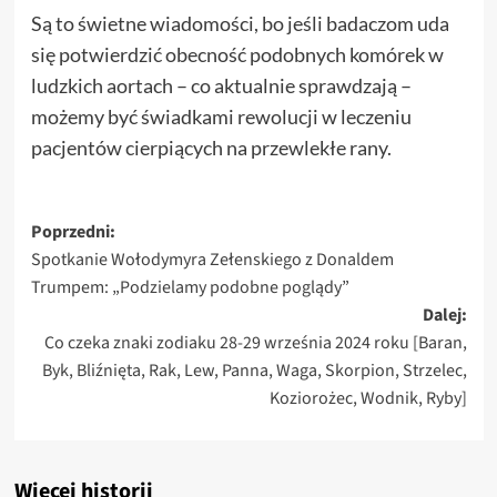
Są to świetne wiadomości, bo jeśli badaczom uda
się potwierdzić obecność podobnych komórek w
ludzkich aortach – co aktualnie sprawdzają –
możemy być świadkami rewolucji w leczeniu
pacjentów cierpiących na przewlekłe rany.
Zobacz
Poprzedni:
Spotkanie Wołodymyra Zełenskiego z Donaldem
wpisy
Trumpem: „Podzielamy podobne poglądy”
Dalej:
Co czeka znaki zodiaku 28-29 września 2024 roku [Baran,
Byk, Bliźnięta, Rak, Lew, Panna, Waga, Skorpion, Strzelec,
Koziorożec, Wodnik, Ryby]
Więcej historii