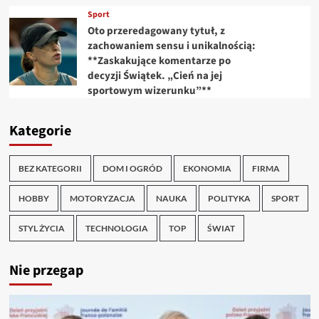
Sport
Oto przeredagowany tytuł, z
zachowaniem sensu i unikalnością:
**Zaskakujące komentarze po
decyzji Świątek. „Cień na jej
sportowym wizerunku”**
Kategorie
BEZ KATEGORII
DOM I OGRÓD
EKONOMIA
FIRMA
HOBBY
MOTORYZACJA
NAUKA
POLITYKA
SPORT
STYL ŻYCIA
TECHNOLOGIA
TOP
ŚWIAT
Nie przegap