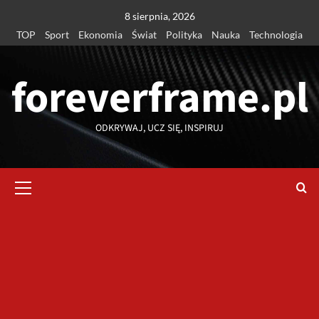
Przejdź
8 sierpnia, 2026
do
TOP
Sport
Ekonomia
Świat
Polityka
Nauka
Technologia
treści
foreverframe.pl
ODKRYWAJ, UCZ SIĘ, INSPIRUJ
Menu
główne