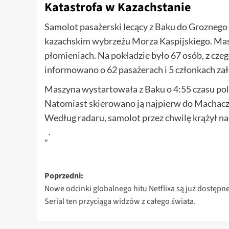
Katastrofa w Kazachstanie
Samolot pasażerski lecący z Baku do Groznego r
kazachskim wybrzeżu Morza Kaspijskiego. Masz
płomieniach. Na pokładzie było 67 osób, z cze
informowano o 62 pasażerach i 5 członkach załog
Maszyna wystartowała z Baku o 4:55 czasu po
Natomiast skierowano ją najpierw do Machaczk
Według radaru, samolot przez chwilę krążył n
„`
Zobacz
Poprzedni:
Nowe odcinki globalnego hitu Netflixa są już dostępne
wpisy
Serial ten przyciąga widzów z całego świata.