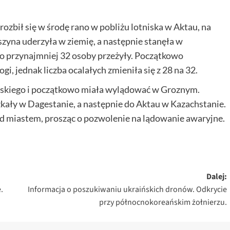
ozbił się w środę rano w pobliżu lotniska w Aktau, na
yna uderzyła w ziemię, a następnie stanęła w
go przynajmniej 32 osoby przeżyły. Początkowo
i, jednak liczba ocalałych zmieniła się z 28 na 32.
lskiego i początkowo miała wylądować w Groznym.
ały w Dagestanie, a następnie do Aktau w Kazachstanie.
ad miastem, prosząc o pozwolenie na lądowanie awaryjne.
Dalej:
.
Informacja o poszukiwaniu ukraińskich dronów. Odkrycie
przy północnokoreańskim żołnierzu.