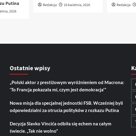
azu Putina
Redakcja
16 kwietnia, 2026
Redakcja
etnia, 2026
Ostatnie wpisy
K
„Polski aktor z prestiżowym wyróżnieniem od Macrona:
'To Francja pokazała mi, czym jest demokracja'”
Nowa misja dla specjalnej jednostki FSB. Wcześniej byli
odpowiedzialni za otrucia polityków z rozkazu Putina
Decyzja Slavko Vincića odbiła się echem na całym
świecie. „Tak nie wolno”