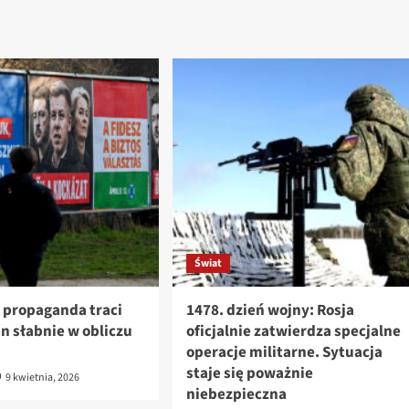
Świat
 propaganda traci
1478. dzień wojny: Rosja
án słabnie w obliczu
oficjalnie zatwierdza specjalne
operacje militarne. Sytuacja
staje się poważnie
9 kwietnia, 2026
niebezpieczna