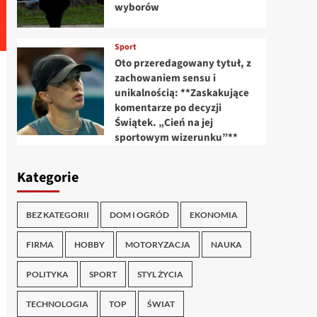
wyborów
Sport
Oto przeredagowany tytuł, z
zachowaniem sensu i
unikalnością: **Zaskakujące
komentarze po decyzji
Świątek. „Cień na jej
sportowym wizerunku”**
Kategorie
BEZ KATEGORII
DOM I OGRÓD
EKONOMIA
FIRMA
HOBBY
MOTORYZACJA
NAUKA
POLITYKA
SPORT
STYL ŻYCIA
TECHNOLOGIA
TOP
ŚWIAT