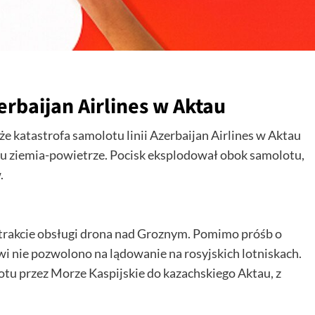
erbaijan Airlines w Aktau
e katastrofa samolotu linii Azerbaijan Airlines w Aktau
ku ziemia-powietrze. Pocisk eksplodował obok samolotu,
.
 trakcie obsługi drona nad Groznym. Pomimo próśb o
 nie pozwolono na lądowanie na rosyjskich lotniskach.
otu przez Morze Kaspijskie do kazachskiego Aktau, z