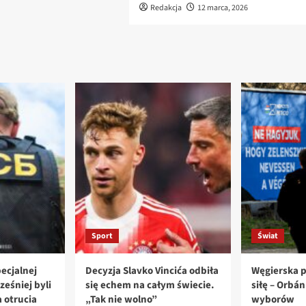
Redakcja
12 marca, 2026
Sport
Świat
ecjalnej
Decyzja Slavko Vincića odbiła
Węgierska p
ześniej byli
się echem na całym świecie.
siłę – Orbá
 otrucia
„Tak nie wolno”
wyborów