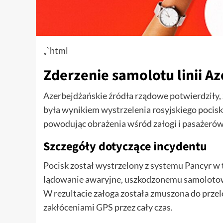
„`html
Zderzenie samolotu linii Az
Azerbejdżańskie źródła rządowe potwierdziły, ż
była wynikiem wystrzelenia rosyjskiego pocis
powodując obrażenia wśród załogi i pasażerów
Szczegóły dotyczące incydentu
Pocisk został wystrzelony z systemu Pancyr w
lądowanie awaryjne, uszkodzonemu samolotowi
W rezultacie załoga została zmuszona do przel
zakłóceniami GPS przez cały czas.