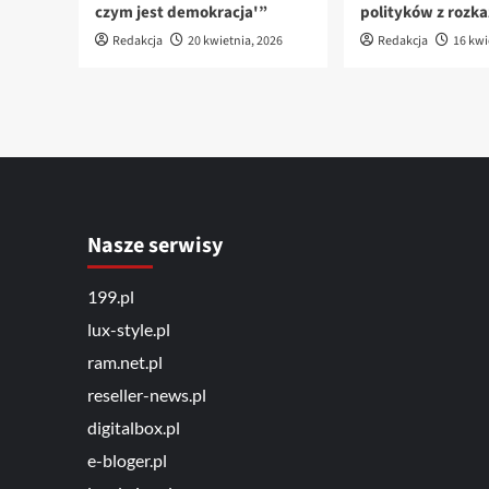
czym jest demokracja'”
polityków z rozk
Redakcja
20 kwietnia, 2026
Redakcja
16 kwi
Nasze serwisy
199.pl
lux-style.pl
ram.net.pl
reseller-news.pl
digitalbox.pl
e-bloger.pl