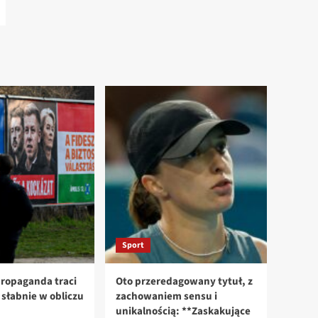
Sport
ropaganda traci
Oto przeredagowany tytuł, z
n słabnie w obliczu
zachowaniem sensu i
unikalnością: **Zaskakujące