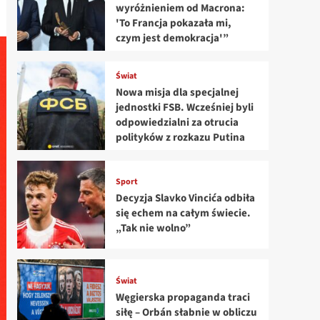
wyróżnieniem od Macrona:
'To Francja pokazała mi,
czym jest demokracja'”
Świat
Nowa misja dla specjalnej
jednostki FSB. Wcześniej byli
odpowiedzialni za otrucia
polityków z rozkazu Putina
Sport
Decyzja Slavko Vincića odbiła
się echem na całym świecie.
„Tak nie wolno”
Świat
Węgierska propaganda traci
siłę – Orbán słabnie w obliczu