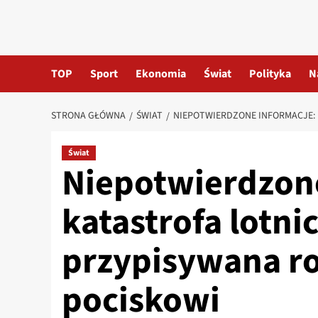
TOP
Sport
Ekonomia
Świat
Polityka
N
STRONA GŁÓWNA
ŚWIAT
NIEPOTWIERDZONE INFORMACJE: 
Świat
Niepotwierdzone
katastrofa lotni
przypisywana r
pociskowi