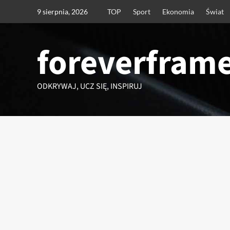
Przejdź
9 sierpnia, 2026
TOP
Sport
Ekonomia
Świat
do
treści
foreverframe
ODKRYWAJ, UCZ SIĘ, INSPIRUJ