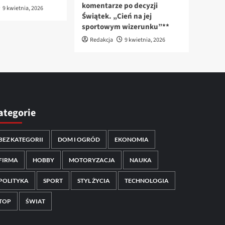
komentarze po decyzji
9 kwietnia, 2026
Świątek. „Cień na jej
sportowym wizerunku”**
Redakcja
9 kwietnia, 2026
ategorie
BEZ KATEGORII
DOM I OGRÓD
EKONOMIA
FIRMA
HOBBY
MOTORYZACJA
NAUKA
POLITYKA
SPORT
STYL ŻYCIA
TECHNOLOGIA
TOP
ŚWIAT