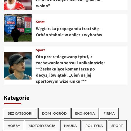
wolno”
Świat
Węgierska propaganda traci siłę –
Orbán słabnie w obliczu wyborów
Sport
Oto przeredagowany tytuł, z
zachowaniem sensu i unikalnością:
**Zaskakujące komentarze po
decyzji Świątek. „Cień na jej
sportowym wizerunku”**
Kategorie
BEZ KATEGORII
DOM I OGRÓD
EKONOMIA
FIRMA
HOBBY
MOTORYZACJA
NAUKA
POLITYKA
SPORT