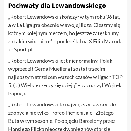
Pochwały dla Lewandowskiego
„Robert Lewandowski skończył w tym roku 36 lat,
a w La Liga gra obecnie w swojej lidze. Cieszmy się
każdym kolejnym meczem, bo jeszcze zatęsknimy
za takim widokiem” – podkreślał na X Filip Macuda
ze Sport.pl.
„Robert Lewandowski jest nienormalny. Polak
wyprzedził Gerda Muellera i został trzecim
najlepszym strzelcem wszech czasów w ligach TOP
5. (…) Wielkie rzeczy się dzieją” – zaznaczył Wojtek
Papuga.
„Robert Lewandowski to największy faworyt do
zdobycia nie tylko Trofeo Pichichi, ale i Złotego
Buta w tym sezonie. Po objęciu Barcelony przez
Hansiego Flicka nieoczekiwanie znów stał się