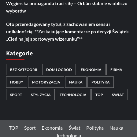
Węgierska propaganda traci siłę – Orbán słabnie w obliczu
wyborów
Oto przeredagowany tytuł, z zachowaniem sensu i
unikalnością: **Zaskakujące komentarze po decyzji Świątek.
„Cień na jej sportowym wizerunku”**
Kategorie
BEZ KATEGORII
DOM I OGRÓD
EKONOMIA
FIRMA
HOBBY
MOTORYZACJA
NAUKA
POLITYKA
SPORT
STYL ŻYCIA
TECHNOLOGIA
TOP
ŚWIAT
TOP
Sport
Ekonomia
Świat
Polityka
Nauka
Technologia