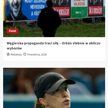
Świat
Węgierska propaganda traci siłę – Orbán słabnie w obliczu
wyborów
Redakcja
9 kwietnia, 2026