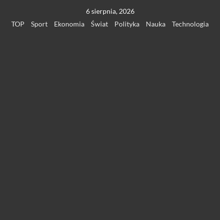
Przejdź
6 sierpnia, 2026
do
TOP
Sport
Ekonomia
Świat
Polityka
Nauka
Technologia
treści