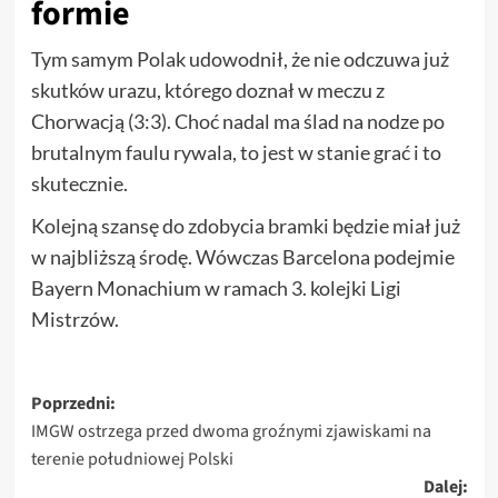
formie
Tym samym Polak udowodnił, że nie odczuwa już
skutków urazu, którego doznał w meczu z
Chorwacją (3:3). Choć nadal ma ślad na nodze po
brutalnym faulu rywala, to jest w stanie grać i to
skutecznie.
Kolejną szansę do zdobycia bramki będzie miał już
w najbliższą środę. Wówczas Barcelona podejmie
Bayern Monachium w ramach 3. kolejki Ligi
Mistrzów.
Zobacz
Poprzedni:
IMGW ostrzega przed dwoma groźnymi zjawiskami na
wpisy
terenie południowej Polski
Dalej: