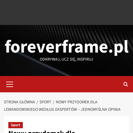
foreverframe.pl
ODKRYWAJ, UCZ SIĘ, INSPIRUJ
Menu
główne
STRONA GŁÓWNA
SPORT
NOWY PRZYDOMEK DLA
LEWANDOWSKIEGO WEDŁUG EKSPERTÓW – JEDNOMYŚLNA OPINIA
Sport