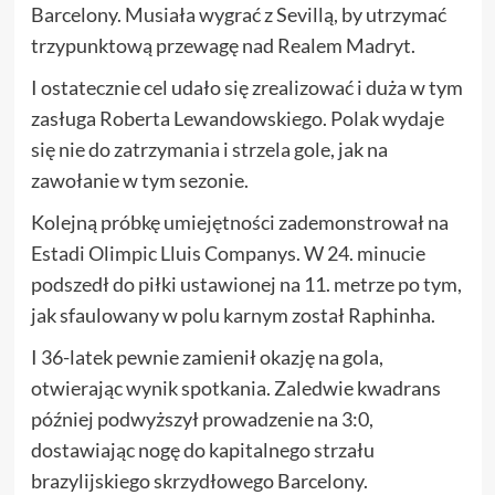
Barcelony. Musiała wygrać z Sevillą, by utrzymać
trzypunktową przewagę nad Realem Madryt.
I ostatecznie cel udało się zrealizować i duża w tym
zasługa Roberta Lewandowskiego. Polak wydaje
się nie do zatrzymania i strzela gole, jak na
zawołanie w tym sezonie.
Kolejną próbkę umiejętności zademonstrował na
Estadi Olimpic Lluis Companys. W 24. minucie
podszedł do piłki ustawionej na 11. metrze po tym,
jak sfaulowany w polu karnym został Raphinha.
I 36-latek pewnie zamienił okazję na gola,
otwierając wynik spotkania. Zaledwie kwadrans
później podwyższył prowadzenie na 3:0,
dostawiając nogę do kapitalnego strzału
brazylijskiego skrzydłowego Barcelony.