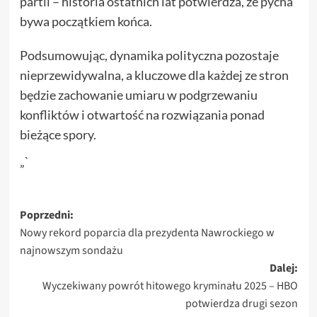
partii – historia ostatnich lat potwierdza, że pycha
bywa początkiem końca.
Podsumowując, dynamika polityczna pozostaje
nieprzewidywalna, a kluczowe dla każdej ze stron
będzie zachowanie umiaru w podgrzewaniu
konfliktów i otwartość na rozwiązania ponad
bieżące spory.
„`
Zobacz
Poprzedni:
Nowy rekord poparcia dla prezydenta Nawrockiego w
wpisy
najnowszym sondażu
Dalej:
Wyczekiwany powrót hitowego kryminału 2025 – HBO
potwierdza drugi sezon