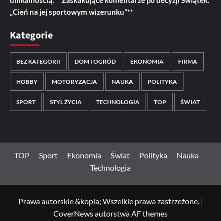
„Cień na jej sportowym wizerunku”**
Kategorie
BEZ KATEGORII
DOM I OGRÓD
EKONOMIA
FIRMA
HOBBY
MOTORYZACJA
NAUKA
POLITYKA
SPORT
STYL ŻYCIA
TECHNOLOGIA
TOP
ŚWIAT
TOP
Sport
Ekonomia
Świat
Polityka
Nauka
Technologia
Prawa autorskie &kopia; Wszelkie prawa zastrzeżone.
|
CoverNews
autorstwa AF themes