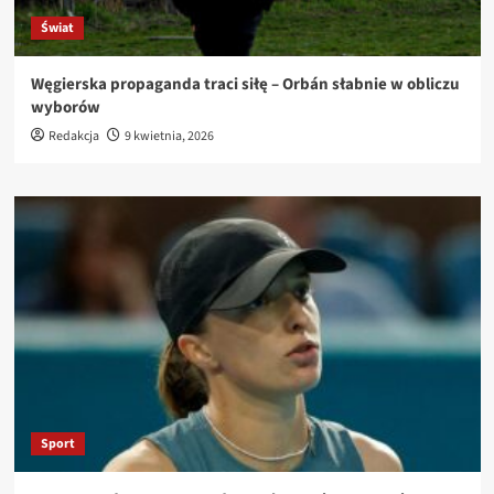
Świat
Węgierska propaganda traci siłę – Orbán słabnie w obliczu
wyborów
Redakcja
9 kwietnia, 2026
Sport