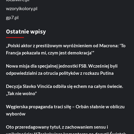
wzoryikolory.pl
gp7.pl
Ostatnie wpisy
„Polski aktor z prestiżowym wyróżnieniem od Macrona: 'To
Francja pokazała mi, czym jest demokracja'”
Nowa misja dla specjalnej jednostki FSB. Wcześniej byli
odpowiedzialni za otrucia polityków z rozkazu Putina
Decyzja Slavko Vincića odbiła się echem na całym świecie.
„Tak nie wolno”
Węgierska propaganda traci siłę – Orbán słabnie w obliczu
wyborów
Oto przeredagowany tytuł, z zachowaniem sensu i
unikalnością: **Zaskakujące komentarze po decyzji Świątek.