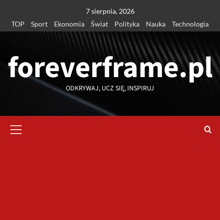
Przejdź
7 sierpnia, 2026
do
TOP
Sport
Ekonomia
Świat
Polityka
Nauka
Technologia
treści
foreverframe.pl
ODKRYWAJ, UCZ SIĘ, INSPIRUJ
Menu
główne