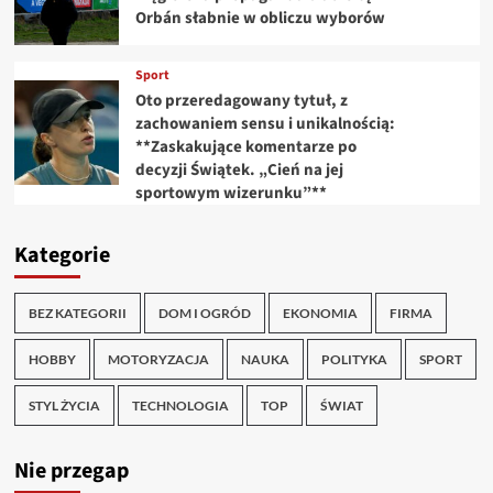
Orbán słabnie w obliczu wyborów
Sport
Oto przeredagowany tytuł, z
zachowaniem sensu i unikalnością:
**Zaskakujące komentarze po
decyzji Świątek. „Cień na jej
sportowym wizerunku”**
Kategorie
BEZ KATEGORII
DOM I OGRÓD
EKONOMIA
FIRMA
HOBBY
MOTORYZACJA
NAUKA
POLITYKA
SPORT
STYL ŻYCIA
TECHNOLOGIA
TOP
ŚWIAT
Nie przegap