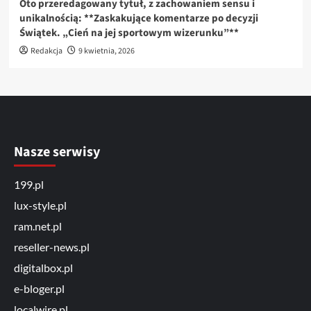
Oto przeredagowany tytuł, z zachowaniem sensu i
unikalnością: **Zaskakujące komentarze po decyzji
Świątek. „Cień na jej sportowym wizerunku”**
Redakcja
9 kwietnia, 2026
Nasze serwisy
199.pl
lux-style.pl
ram.net.pl
reseller-news.pl
digitalbox.pl
e-bloger.pl
localwire.pl