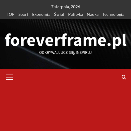
Przejdź
7 sierpnia, 2026
do
TOP
Sport
Ekonomia
Świat
Polityka
Nauka
Technologia
treści
foreverframe.pl
ODKRYWAJ, UCZ SIĘ, INSPIRUJ
Menu
główne