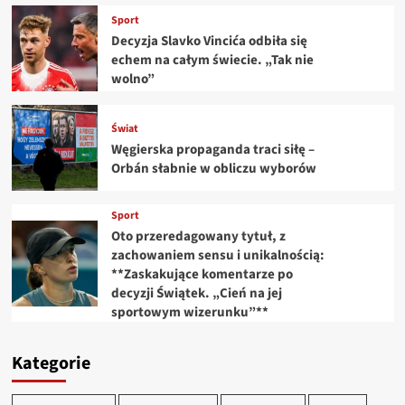
Sport
Decyzja Slavko Vincića odbiła się
echem na całym świecie. „Tak nie
wolno”
Świat
Węgierska propaganda traci siłę –
Orbán słabnie w obliczu wyborów
Sport
Oto przeredagowany tytuł, z
zachowaniem sensu i unikalnością:
**Zaskakujące komentarze po
decyzji Świątek. „Cień na jej
sportowym wizerunku”**
Kategorie