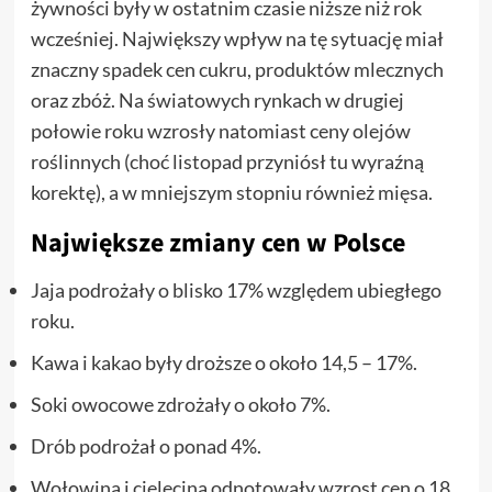
żywności były w ostatnim czasie niższe niż rok
wcześniej. Największy wpływ na tę sytuację miał
znaczny spadek cen cukru, produktów mlecznych
oraz zbóż. Na światowych rynkach w drugiej
połowie roku wzrosły natomiast ceny olejów
roślinnych (choć listopad przyniósł tu wyraźną
korektę), a w mniejszym stopniu również mięsa.
Największe zmiany cen w Polsce
Jaja podrożały o blisko 17% względem ubiegłego
roku.
Kawa i kakao były droższe o około 14,5 – 17%.
Soki owocowe zdrożały o około 7%.
Drób podrożał o ponad 4%.
Wołowina i cielęcina odnotowały wzrost cen o 18