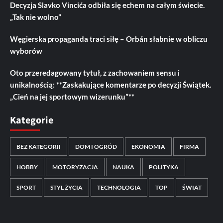
Decyzja Slavko Vincića odbiła się echem na całym świecie.
„Tak nie wolno”
Węgierska propaganda traci siłę – Orbán słabnie w obliczu
wyborów
Oto przeredagowany tytuł, z zachowaniem sensu i
unikalnością: **Zaskakujące komentarze po decyzji Świątek.
„Cień na jej sportowym wizerunku”**
Kategorie
BEZ KATEGORII
DOM I OGRÓD
EKONOMIA
FIRMA
HOBBY
MOTORYZACJA
NAUKA
POLITYKA
SPORT
STYL ŻYCIA
TECHNOLOGIA
TOP
ŚWIAT