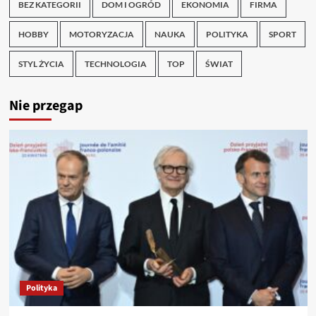
BEZ KATEGORII
DOM I OGRÓD
EKONOMIA
FIRMA
HOBBY
MOTORYZACJA
NAUKA
POLITYKA
SPORT
STYL ŻYCIA
TECHNOLOGIA
TOP
ŚWIAT
Nie przegap
Polityka