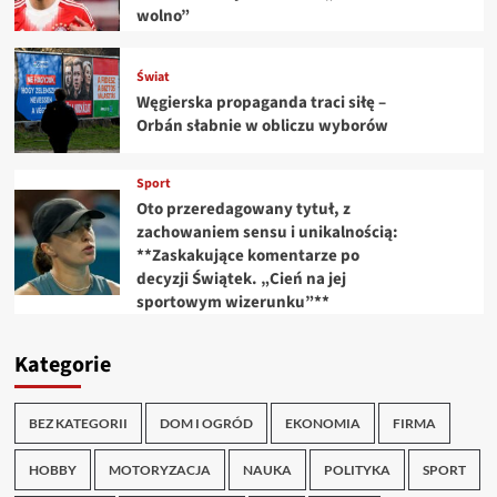
wolno”
Świat
Węgierska propaganda traci siłę –
Orbán słabnie w obliczu wyborów
Sport
Oto przeredagowany tytuł, z
zachowaniem sensu i unikalnością:
**Zaskakujące komentarze po
decyzji Świątek. „Cień na jej
sportowym wizerunku”**
Kategorie
BEZ KATEGORII
DOM I OGRÓD
EKONOMIA
FIRMA
HOBBY
MOTORYZACJA
NAUKA
POLITYKA
SPORT