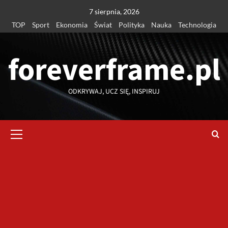
Przejdź
7 sierpnia, 2026
do
TOP
Sport
Ekonomia
Świat
Polityka
Nauka
Technologia
treści
foreverframe.pl
ODKRYWAJ, UCZ SIĘ, INSPIRUJ
Menu
główne