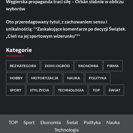
Węgierska propaganda traci siłę – Orbán słabnie w obliczu
wyborów
Oto przeredagowany tytuł, z zachowaniem sensu i
unikalnością: **Zaskakujące komentarze po decyzji Świątek.
„Cień na jej sportowym wizerunku”**
Kategorie
BEZ KATEGORII
DOM I OGRÓD
EKONOMIA
FIRMA
HOBBY
MOTORYZACJA
NAUKA
POLITYKA
SPORT
STYL ŻYCIA
TECHNOLOGIA
TOP
ŚWIAT
TOP
Sport
Ekonomia
Świat
Polityka
Nauka
Technologia