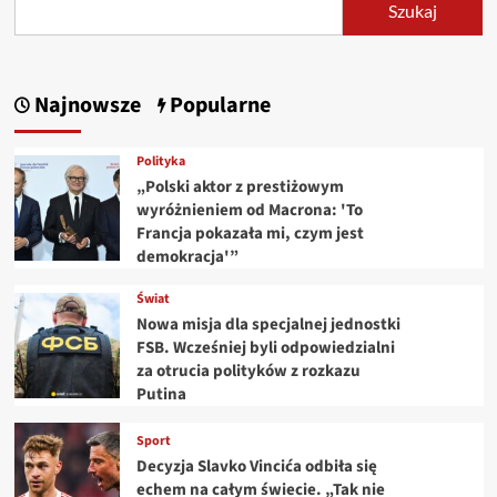
Szukaj
Najnowsze
Popularne
Polityka
„Polski aktor z prestiżowym
wyróżnieniem od Macrona: 'To
Francja pokazała mi, czym jest
demokracja'”
Świat
Nowa misja dla specjalnej jednostki
FSB. Wcześniej byli odpowiedzialni
za otrucia polityków z rozkazu
Putina
Sport
Decyzja Slavko Vincića odbiła się
echem na całym świecie. „Tak nie