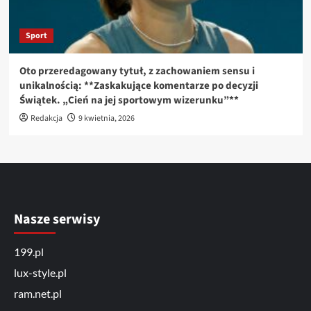
Sport
Oto przeredagowany tytuł, z zachowaniem sensu i
unikalnością: **Zaskakujące komentarze po decyzji
Świątek. „Cień na jej sportowym wizerunku”**
Redakcja
9 kwietnia, 2026
Nasze serwisy
199.pl
lux-style.pl
ram.net.pl