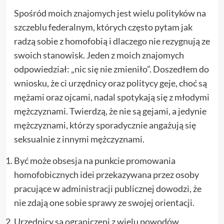
Spośród moich znajomych jest wielu polityków na
szczeblu federalnym, których często pytam jak
radzą sobie z homofobią i dlaczego nie rezygnują ze
swoich stanowisk. Jeden z moich znajomych
odpowiedział: „nic się nie zmieniło”. Doszedłem do
wniosku, że ci urzędnicy oraz politycy geje, choć są
mężami oraz ojcami, nadal spotykają się z młodymi
mężczyznami. Twierdzą, że nie są gejami, a jedynie
mężczyznami, którzy sporadycznie angażują się
seksualnie z innymi mężczyznami.
Być może obsesja na punkcie promowania
homofobicznych idei przekazywana przez osoby
pracujące w administracji publicznej dowodzi, że
nie zdają one sobie sprawy ze swojej orientacji.
Urzędnicy są ograniczeni z wielu powodów.