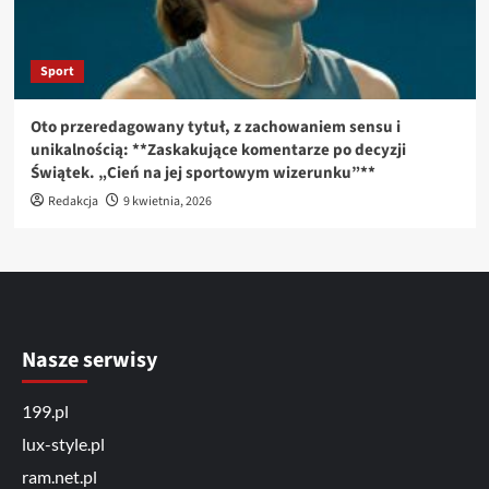
Sport
Oto przeredagowany tytuł, z zachowaniem sensu i
unikalnością: **Zaskakujące komentarze po decyzji
Świątek. „Cień na jej sportowym wizerunku”**
Redakcja
9 kwietnia, 2026
Nasze serwisy
199.pl
lux-style.pl
ram.net.pl