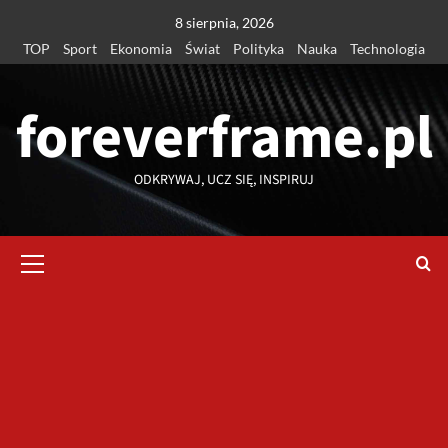
Przejdź
8 sierpnia, 2026
do
TOP
Sport
Ekonomia
Świat
Polityka
Nauka
Technologia
treści
foreverframe.pl
ODKRYWAJ, UCZ SIĘ, INSPIRUJ
Menu
główne