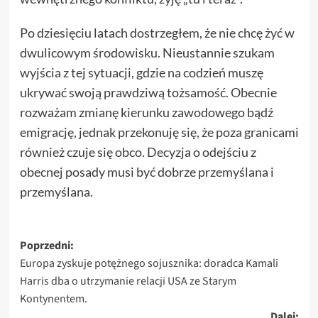
Po dziesięciu latach dostrzegłem, że nie chcę żyć w
dwulicowym środowisku. Nieustannie szukam
wyjścia z tej sytuacji, gdzie na codzień muszę
ukrywać swoją prawdziwą tożsamość. Obecnie
rozważam zmianę kierunku zawodowego bądź
emigrację, jednak przekonuję się, że poza granicami
również czuje się obco. Decyzja o odejściu z
obecnej posady musi być dobrze przemyślana i
przemyślana.
Zobacz
Poprzedni:
Europa zyskuje potężnego sojusznika: doradca Kamali
wpisy
Harris dba o utrzymanie relacji USA ze Starym
Kontynentem.
Dalej: