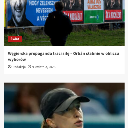
Świat
Węgierska propaganda traci siłę – Orbán słabnie w obliczu
wyborów
Redakcja
9 kwietnia, 2026