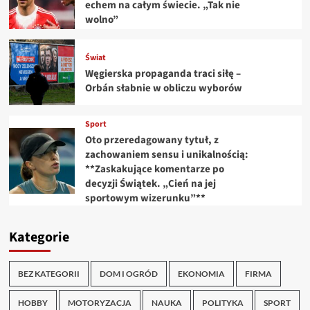
echem na całym świecie. „Tak nie
wolno”
Świat
Węgierska propaganda traci siłę –
Orbán słabnie w obliczu wyborów
Sport
Oto przeredagowany tytuł, z
zachowaniem sensu i unikalnością:
**Zaskakujące komentarze po
decyzji Świątek. „Cień na jej
sportowym wizerunku”**
Kategorie
BEZ KATEGORII
DOM I OGRÓD
EKONOMIA
FIRMA
HOBBY
MOTORYZACJA
NAUKA
POLITYKA
SPORT