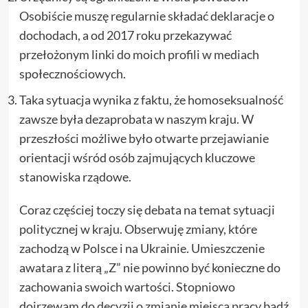
Osobiście muszę regularnie składać deklaracje o
dochodach, a od 2017 roku przekazywać
przełożonym linki do moich profili w mediach
społecznościowych.
Taka sytuacja wynika z faktu, że homoseksualność
zawsze była dezaprobata w naszym kraju. W
przeszłości możliwe było otwarte przejawianie
orientacji wśród osób zajmujących kluczowe
stanowiska rządowe.
Coraz częściej toczy się debata na temat sytuacji
politycznej w kraju. Obserwuję zmiany, które
zachodzą w Polsce i na Ukrainie. Umieszczenie
awatara z literą „Z” nie powinno być konieczne do
zachowania swoich wartości. Stopniowo
dojrzewam do decyzji o zmianie miejsca pracy bądź