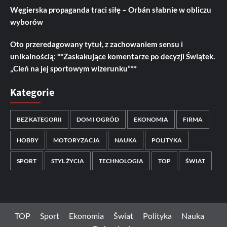
Węgierska propaganda traci siłę – Orbán słabnie w obliczu
wyborów
Oto przeredagowany tytuł, z zachowaniem sensu i
unikalnością: **Zaskakujące komentarze po decyzji Świątek.
„Cień na jej sportowym wizerunku”**
Kategorie
BEZ KATEGORII
DOM I OGRÓD
EKONOMIA
FIRMA
HOBBY
MOTORYZACJA
NAUKA
POLITYKA
SPORT
STYL ŻYCIA
TECHNOLOGIA
TOP
ŚWIAT
TOP
Sport
Ekonomia
Świat
Polityka
Nauka