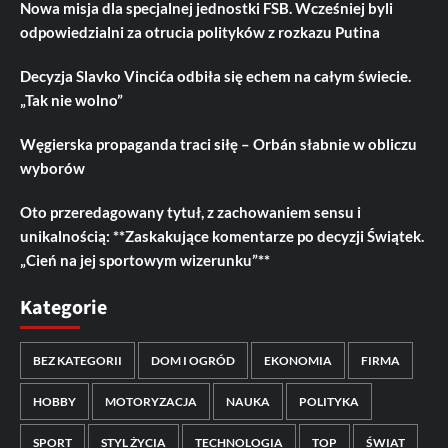
Nowa misja dla specjalnej jednostki FSB. Wcześniej byli
odpowiedzialni za otrucia polityków z rozkazu Putina
Decyzja Slavko Vincića odbiła się echem na całym świecie.
„Tak nie wolno”
Węgierska propaganda traci siłę – Orbán słabnie w obliczu
wyborów
Oto przeredagowany tytuł, z zachowaniem sensu i
unikalnością: **Zaskakujące komentarze po decyzji Świątek.
„Cień na jej sportowym wizerunku”**
Kategorie
BEZ KATEGORII
DOM I OGRÓD
EKONOMIA
FIRMA
HOBBY
MOTORYZACJA
NAUKA
POLITYKA
SPORT
STYL ŻYCIA
TECHNOLOGIA
TOP
ŚWIAT