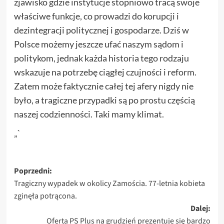
zjawisko gdzie instytucje stopniowo tracą swoje
właściwe funkcje, co prowadzi do korupcji i
dezintegracji politycznej i gospodarze. Dziś w
Polsce możemy jeszcze ufać naszym sądom i
politykom, jednak każda historia tego rodzaju
wskazuje na potrzebę ciągłej czujności i reform.
Zatem może faktycznie całej tej afery nigdy nie
było, a tragiczne przypadki są po prostu częścią
naszej codzienności. Taki mamy klimat.
„`
Zobacz
Poprzedni:
Tragiczny wypadek w okolicy Zamościa. 77-letnia kobieta
wpisy
zginęła potrącona.
Dalej:
Oferta PS Plus na grudzień prezentuje się bardzo