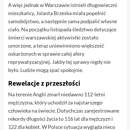
A więc jednak w Warszawie istnieli długowieczni
mieszkańcy, Jolanta Brzeska miała popełnić
samobójstwo, a następnie sama podpalić własne
ciało. Na początku listopada śledztwo dotyczące
śmierci warszawskiej aktywistki zostało
umorzone, a teraz uniewinniono większość
oskarżonych w sprawie całej afery
reprywatyzacyjnej. Jakby tej sprawy nigdy nie
było. Ludzie mogą spać spokojnie.
Rewelacje z przeszłości
Na terenie Anglii zmarł niedawno 112-letni
mężczyzna, który uchodził za najstarszego
człowieka na świecie. Dotychczas zarejestrowane
rekordy długości życia to 116 lat dla mężczyzn i
122 dla kobiet. W Polsce sytuacja wygląda nieco