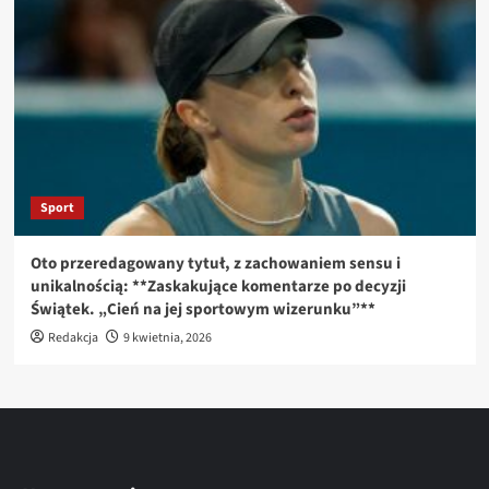
Sport
Oto przeredagowany tytuł, z zachowaniem sensu i
unikalnością: **Zaskakujące komentarze po decyzji
Świątek. „Cień na jej sportowym wizerunku”**
Redakcja
9 kwietnia, 2026