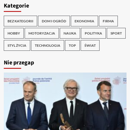
Kategorie
BEZ KATEGORII
DOM I OGRÓD
EKONOMIA
FIRMA
HOBBY
MOTORYZACJA
NAUKA
POLITYKA
SPORT
STYL ŻYCIA
TECHNOLOGIA
TOP
ŚWIAT
Nie przegap