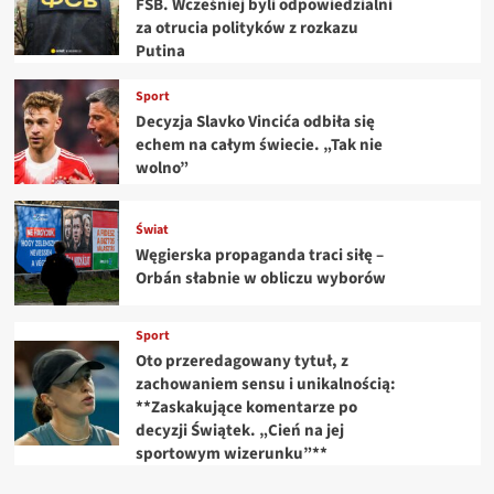
FSB. Wcześniej byli odpowiedzialni
za otrucia polityków z rozkazu
Putina
Sport
Decyzja Slavko Vincića odbiła się
echem na całym świecie. „Tak nie
wolno”
Świat
Węgierska propaganda traci siłę –
Orbán słabnie w obliczu wyborów
Sport
Oto przeredagowany tytuł, z
zachowaniem sensu i unikalnością:
**Zaskakujące komentarze po
decyzji Świątek. „Cień na jej
sportowym wizerunku”**