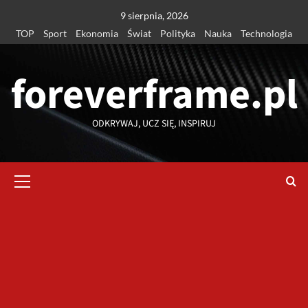
Przejdź
9 sierpnia, 2026
do
TOP
Sport
Ekonomia
Świat
Polityka
Nauka
Technologia
treści
foreverframe.pl
ODKRYWAJ, UCZ SIĘ, INSPIRUJ
Menu
główne