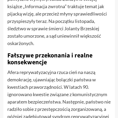
książce „Informacja zwrotna” traktuje temat jak
pijacką wizję, ale przecież młyny sprawiedliwości
przyspieszyły teraz. Na początku listopada,
śledztwo w sprawie śmierci Jolanty Brzeskiej
zostało umorzone, a sąd uniewinnił większość
oskarżonych.
Fałszywe przekonania i realne
konsekwencje
Afera reprywatyzacyjna rzuca cień na naszą
demokrację, ujawniając bolączki państwa w
kwestiach praworządności. W latach 90.
ignorowano kwestie związane z komunistycznym
aparatem bezpieczeństwa. Następnie, państwo nie
radziło sobie z przestępczością zorganizowaną, a
później zadebiutował syndrom reprywatyzacyjnej