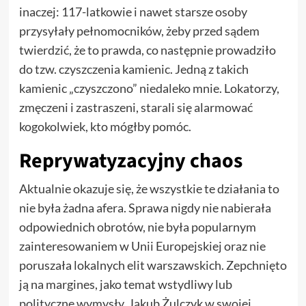
inaczej: 117-latkowie i nawet starsze osoby
przysyłały pełnomocników, żeby przed sądem
twierdzić, że to prawda, co następnie prowadziło
do tzw. czyszczenia kamienic. Jedną z takich
kamienic „czyszczono” niedaleko mnie. Lokatorzy,
zmęczeni i zastraszeni, starali się alarmować
kogokolwiek, kto mógłby pomóc.
Reprywatyzacyjny chaos
Aktualnie okazuje się, że wszystkie te działania to
nie była żadna afera. Sprawa nigdy nie nabierała
odpowiednich obrotów, nie była popularnym
zainteresowaniem w Unii Europejskiej oraz nie
poruszała lokalnych elit warszawskich. Zepchnięto
ją na margines, jako temat wstydliwy lub
polityczne wymysły. Jakub Żulczyk w swojej