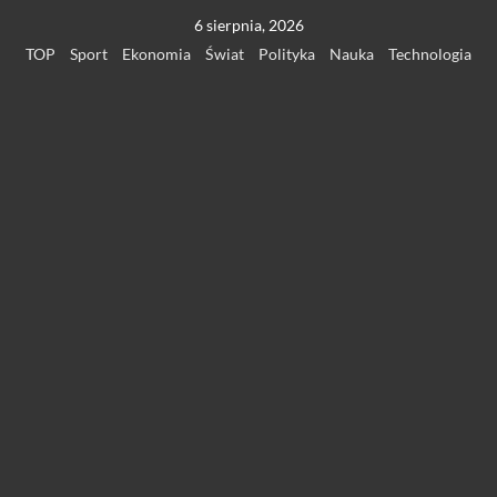
Przejdź
6 sierpnia, 2026
do
TOP
Sport
Ekonomia
Świat
Polityka
Nauka
Technologia
treści