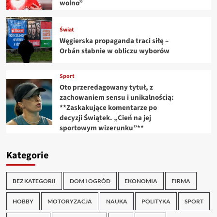
wolno”
Świat
Węgierska propaganda traci siłę –
Orbán słabnie w obliczu wyborów
Sport
Oto przeredagowany tytuł, z
zachowaniem sensu i unikalnością:
**Zaskakujące komentarze po
decyzji Świątek. „Cień na jej
sportowym wizerunku”**
Kategorie
BEZ KATEGORII
DOM I OGRÓD
EKONOMIA
FIRMA
HOBBY
MOTORYZACJA
NAUKA
POLITYKA
SPORT