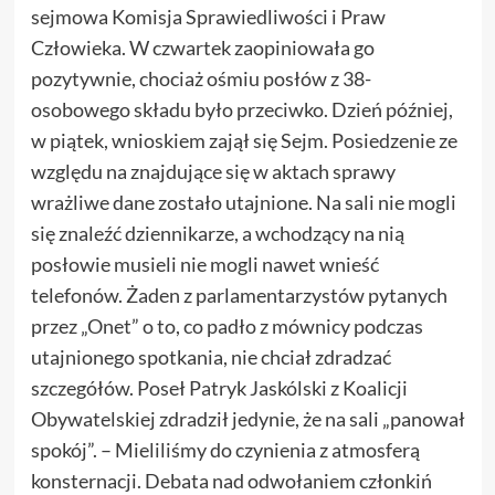
sejmowa Komisja Sprawiedliwości i Praw
Człowieka. W czwartek zaopiniowała go
pozytywnie, chociaż ośmiu posłów z 38-
osobowego składu było przeciwko. Dzień później,
w piątek, wnioskiem zajął się Sejm. Posiedzenie ze
względu na znajdujące się w aktach sprawy
wrażliwe dane zostało utajnione. Na sali nie mogli
się znaleźć dziennikarze, a wchodzący na nią
posłowie musieli nie mogli nawet wnieść
telefonów. Żaden z parlamentarzystów pytanych
przez „Onet” o to, co padło z mównicy podczas
utajnionego spotkania, nie chciał zdradzać
szczegółów. Poseł Patryk Jaskólski z Koalicji
Obywatelskiej zdradził jedynie, że na sali „panował
spokój”. – Mieliliśmy do czynienia z atmosferą
konsternacji. Debata nad odwołaniem członkiń