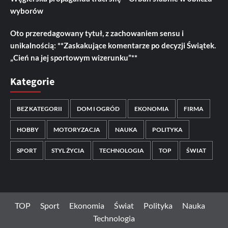
wyborów
Oto przeredagowany tytuł, z zachowaniem sensu i
unikalnością: **Zaskakujące komentarze po decyzji Świątek.
„Cień na jej sportowym wizerunku”**
Kategorie
BEZ KATEGORII
DOM I OGRÓD
EKONOMIA
FIRMA
HOBBY
MOTORYZACJA
NAUKA
POLITYKA
SPORT
STYL ŻYCIA
TECHNOLOGIA
TOP
ŚWIAT
TOP
Sport
Ekonomia
Świat
Polityka
Nauka
Technologia