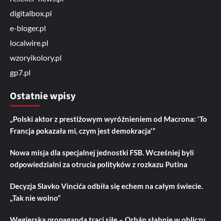
digitalbox.pl
e-bloger.pl
localwire.pl
wzoryikolory.pl
gp7.pl
Ostatnie wpisy
„Polski aktor z prestiżowym wyróżnieniem od Macrona: 'To
Francja pokazała mi, czym jest demokracja'”
Nowa misja dla specjalnej jednostki FSB. Wcześniej byli
odpowiedzialni za otrucia polityków z rozkazu Putina
Decyzja Slavko Vincića odbiła się echem na całym świecie.
„Tak nie wolno”
Węgierska propaganda traci siłę – Orbán słabnie w obliczu