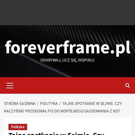
foreverframe.pl
ODKRYWAJ, UCZ SIĘ, INSPIRUJ
Menu
główne
STRONA GŁÓWNA
POLITYKA
TAJNE SPOTKANIE W SEJMIE. CZY
KACZYŃSKI PRZEKONAŁ PIS DO WSPÓLNEGO GŁOSOWANIA Z KO?
Polityka