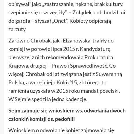
opisywali jako „zastraszanie, nękane, brak kultury,
czepianie się o szczegóły”. – Żołądek podchodził mi
do gardła – słyszał „Onet”. Kobiety odpierają
zarzuty.
Zarówno Chrobak, jak i Elżanowska, trafiły do
komisji w połowie lipca 2015 r. Kandydaturę
pierwszej z nich rekomendowała Prokuratura
Krajowa, drugiej – Prawo i Sprawiedliwość. Co
więcej, Chrobak od lat związana jest z Suwerenną
Polską, a wcześniej z Kukiz’15, z którego to
ramienia uzyskała w 2015 roku mandat poselski.
W Sejmie spędziła jedną kadencję.
Sejm zajmuje się wnioskiem ws. odwołania dwóch
członkiń komisji ds. pedofilii
Wnioskiem o odwołanie kobiet zajmowała się