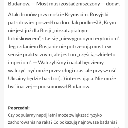
Budanow. — Most musi zostać zniszczony — dodał.
Atak dronów przy moście Krymskim. Rosyjski
patrolowiec poszedł na dno. Jak podkreślił, Krym
nie jest już dla Rosji „niezatapialnym
lotniskowcem”, stał się „niewygodnym terytorium”.
Jego zdaniem Rosjanie nie potrzebują mostu w
sensie praktycznym, ale jest on „częścią szkieletu
imperium”. — Walczyliśmy i nadal będziemy
walczyć, być może przez długi czas, ale przyszłość
Ukrainy będzie bardzo (…) interesująca. Nie może
być inaczej — podsumował Budanow.
Zobacz
Poprzedni:
Czy popularny napój letni może zwiększać ryzyko
wpisy
zachorowania na raka? Co pokazują najnowsze badania?