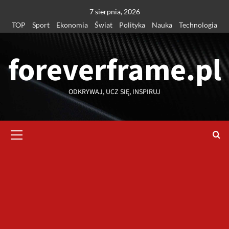
Przejdź
7 sierpnia, 2026
do
TOP
Sport
Ekonomia
Świat
Polityka
Nauka
Technologia
treści
foreverframe.pl
ODKRYWAJ, UCZ SIĘ, INSPIRUJ
Menu
główne