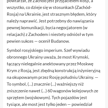
powtarzał, że Zachód jest przyjacielem Rosji, a
wszystko, co dzieje się w stosunkach (Zachód-
Rosja) na Ukrainie, jest strasznym błędem, który
należy naprawić. Jest potrzebny do nawiązania
pewnej komunikacji, bycia negocjatorem (w
relacjach) z Zachodem i niestety odniósł w tym
pewien sukces — ocenił Budanow.
Symbol rosyjskiego imperium. Szef wywiadu
obronnego Ukrainy uważa, że most Krymski,
łączący nielegalnie anektowany przez Moskwę
Krym z Rosją, jest zbędną konstrukcją inżynieryjną
na okupowanym przez Rosję południu Ukrainy. —
To symbol, (…) znacznie (…) ważniejszy niż
zniszczenie nawet (…) 60 wagonów kolejowych ze
sprzętem (wojskowym). Tych pojazdów jest
tysiące, ale most jest tylko jeden — powiedział