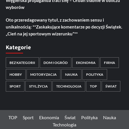
Węgierska propaganda traci siłę – Orbán słabnie w obliczu
wyborów
Oto przeredagowany tytuł, z zachowaniem sensu i
unikalnością: **Zaskakujące komentarze po decyzji Świątek.
„Cień na jej sportowym wizerunku”**
Kategorie
BEZ KATEGORII
DOM I OGRÓD
EKONOMIA
FIRMA
HOBBY
MOTORYZACJA
NAUKA
POLITYKA
SPORT
STYL ŻYCIA
TECHNOLOGIA
TOP
ŚWIAT
TOP
Sport
Ekonomia
Świat
Polityka
Nauka
Technologia