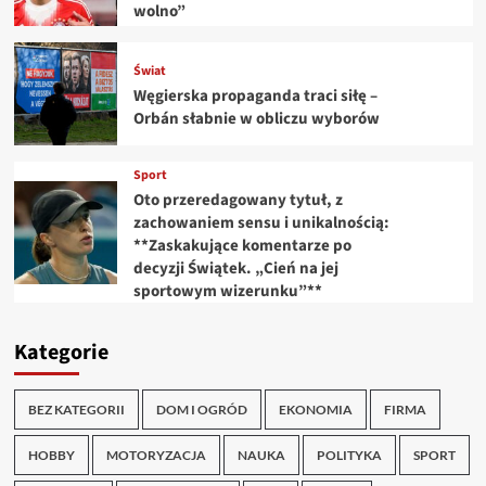
wolno”
Świat
Węgierska propaganda traci siłę –
Orbán słabnie w obliczu wyborów
Sport
Oto przeredagowany tytuł, z
zachowaniem sensu i unikalnością:
**Zaskakujące komentarze po
decyzji Świątek. „Cień na jej
sportowym wizerunku”**
Kategorie
BEZ KATEGORII
DOM I OGRÓD
EKONOMIA
FIRMA
HOBBY
MOTORYZACJA
NAUKA
POLITYKA
SPORT