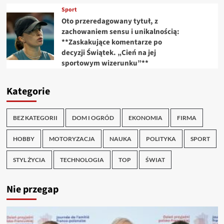
Sport
Oto przeredagowany tytuł, z
zachowaniem sensu i unikalnością:
**Zaskakujące komentarze po
decyzji Świątek. „Cień na jej
sportowym wizerunku”**
Kategorie
BEZ KATEGORII
DOM I OGRÓD
EKONOMIA
FIRMA
HOBBY
MOTORYZACJA
NAUKA
POLITYKA
SPORT
STYL ŻYCIA
TECHNOLOGIA
TOP
ŚWIAT
Nie przegap