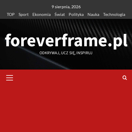
Przejdź
9 sierpnia, 2026
do
TOP
Sport
Ekonomia
Świat
Polityka
Nauka
Technologia
treści
foreverframe.pl
ODKRYWAJ, UCZ SIĘ, INSPIRUJ
Menu
główne