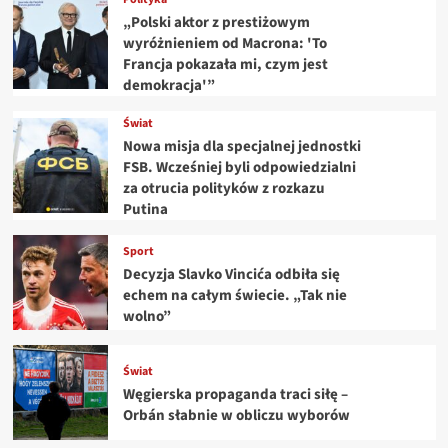
„Polski aktor z prestiżowym
wyróżnieniem od Macrona: 'To
Francja pokazała mi, czym jest
demokracja'”
Świat
Nowa misja dla specjalnej jednostki
FSB. Wcześniej byli odpowiedzialni
za otrucia polityków z rozkazu
Putina
Sport
Decyzja Slavko Vincića odbiła się
echem na całym świecie. „Tak nie
wolno”
Świat
Węgierska propaganda traci siłę –
Orbán słabnie w obliczu wyborów