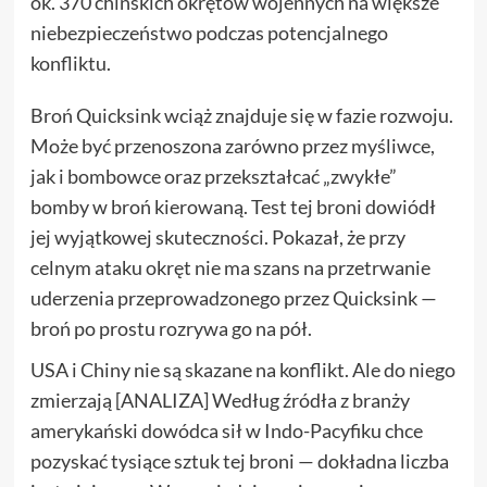
ok. 370 chińskich okrętów wojennych na większe
niebezpieczeństwo podczas potencjalnego
konfliktu.
Broń Quicksink wciąż znajduje się w fazie rozwoju.
Może być przenoszona zarówno przez myśliwce,
jak i bombowce oraz przekształcać „zwykłe”
bomby w broń kierowaną. Test tej broni dowiódł
jej wyjątkowej skuteczności. Pokazał, że przy
celnym ataku okręt nie ma szans na przetrwanie
uderzenia przeprowadzonego przez Quicksink —
broń po prostu rozrywa go na pół.
USA i Chiny nie są skazane na konflikt. Ale do niego
zmierzają [ANALIZA] Według źródła z branży
amerykański dowódca sił w Indo-Pacyfiku chce
pozyskać tysiące sztuk tej broni — dokładna liczba