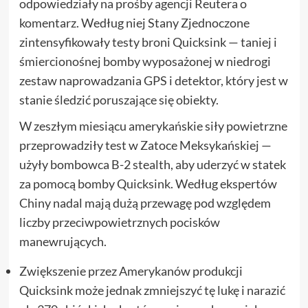
odpowiedziały na prośby agencji Reutera o
komentarz. Według niej Stany Zjednoczone
zintensyfikowały testy broni Quicksink — taniej i
śmiercionośnej bomby wyposażonej w niedrogi
zestaw naprowadzania GPS i detektor, który jest w
stanie śledzić poruszające się obiekty.
W zeszłym miesiącu amerykańskie siły powietrzne
przeprowadziły test w Zatoce Meksykańskiej —
użyły bombowca B-2 stealth, aby uderzyć w statek
za pomocą bomby Quicksink. Według ekspertów
Chiny nadal mają dużą przewagę pod względem
liczby przeciwpowietrznych pocisków
manewrujących.
Zwiększenie przez Amerykanów produkcji
Quicksink może jednak zmniejszyć tę lukę i narazić