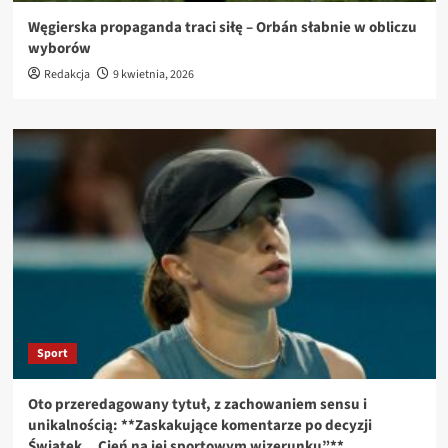
Węgierska propaganda traci siłę – Orbán słabnie w obliczu
wyborów
Redakcja
9 kwietnia, 2026
Sport
Oto przeredagowany tytuł, z zachowaniem sensu i
unikalnością: **Zaskakujące komentarze po decyzji
Świątek. „Cień na jej sportowym wizerunku”**