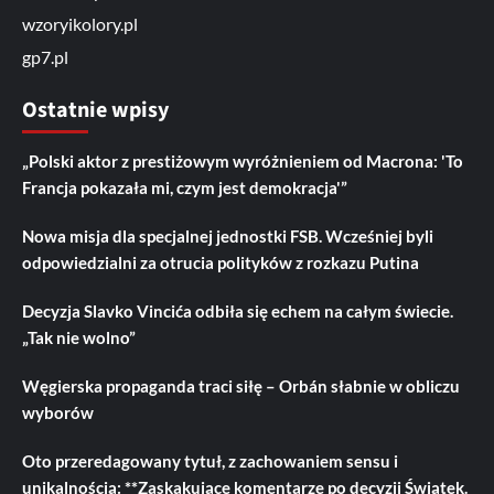
wzoryikolory.pl
gp7.pl
Ostatnie wpisy
„Polski aktor z prestiżowym wyróżnieniem od Macrona: 'To
Francja pokazała mi, czym jest demokracja'”
Nowa misja dla specjalnej jednostki FSB. Wcześniej byli
odpowiedzialni za otrucia polityków z rozkazu Putina
Decyzja Slavko Vincića odbiła się echem na całym świecie.
„Tak nie wolno”
Węgierska propaganda traci siłę – Orbán słabnie w obliczu
wyborów
Oto przeredagowany tytuł, z zachowaniem sensu i
unikalnością: **Zaskakujące komentarze po decyzji Świątek.