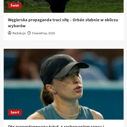
Świat
Węgierska propaganda traci siłę – Orbán słabnie w obliczu
wyborów
Redakcja
9 kwietnia, 2026
Sport
Oto przeredagowany tytuł, z zachowaniem sensu i