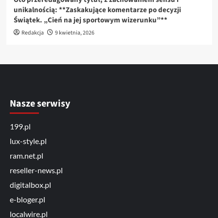
unikalnością: **Zaskakujące komentarze po decyzji
Świątek. „Cień na jej sportowym wizerunku”**
Redakcja
9 kwietnia, 2026
Nasze serwisy
199.pl
lux-style.pl
ram.net.pl
reseller-news.pl
digitalbox.pl
e-bloger.pl
localwire.pl