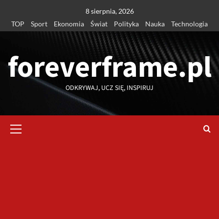
Przejdź
8 sierpnia, 2026
do
TOP
Sport
Ekonomia
Świat
Polityka
Nauka
Technologia
treści
foreverframe.pl
ODKRYWAJ, UCZ SIĘ, INSPIRUJ
Menu
główne