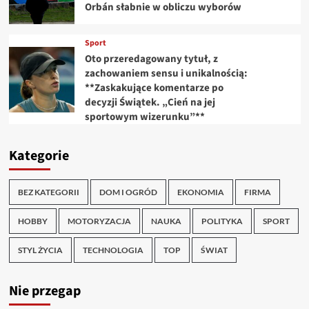
Orbán słabnie w obliczu wyborów
Sport
Oto przeredagowany tytuł, z
zachowaniem sensu i unikalnością:
**Zaskakujące komentarze po
decyzji Świątek. „Cień na jej
sportowym wizerunku”**
Kategorie
BEZ KATEGORII
DOM I OGRÓD
EKONOMIA
FIRMA
HOBBY
MOTORYZACJA
NAUKA
POLITYKA
SPORT
STYL ŻYCIA
TECHNOLOGIA
TOP
ŚWIAT
Nie przegap