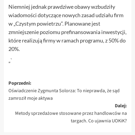
Niemniej jednak prawdziwe obawy wzbudziły
wiadomości dotyczące nowych zasad udziału firm
w „Czystym powietrzu”. Planowane jest
zmniejszenie poziomu prefinansowania inwestycji,
które realizują firmy w ramach programu, z 50% do
20%.
„`
Zobacz
Poprzedni:
Oświadczenie Zygmunta Solorza: To nieprawda, że sąd
wpisy
zamroził moje aktywa
Dalej:
Metody sprzedażowe stosowane przez handlowców na
targach. Co ujawnia UOKiK?