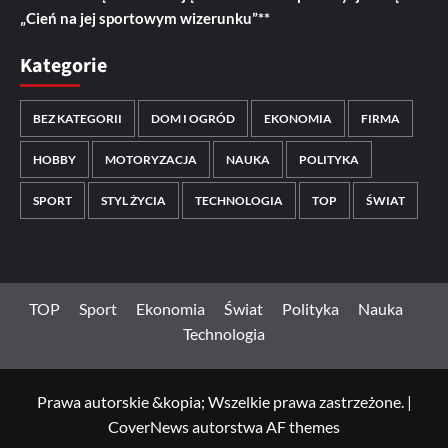
„Cień na jej sportowym wizerunku”**
Kategorie
BEZ KATEGORII
DOM I OGRÓD
EKONOMIA
FIRMA
HOBBY
MOTORYZACJA
NAUKA
POLITYKA
SPORT
STYL ŻYCIA
TECHNOLOGIA
TOP
ŚWIAT
TOP
Sport
Ekonomia
Świat
Polityka
Nauka
Technologia
Prawa autorskie &kopia; Wszelkie prawa zastrzeżone.
|
CoverNews
autorstwa AF themes