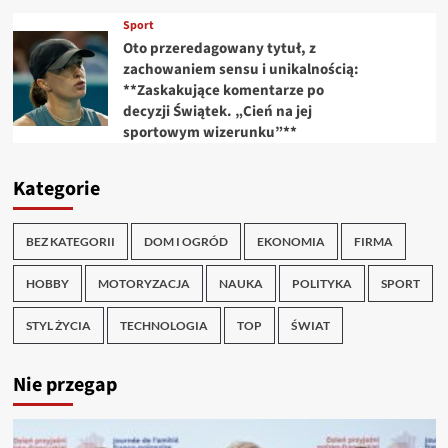
Sport
Oto przeredagowany tytuł, z
zachowaniem sensu i unikalnością:
**Zaskakujące komentarze po
decyzji Świątek. „Cień na jej
sportowym wizerunku”**
Kategorie
BEZ KATEGORII
DOM I OGRÓD
EKONOMIA
FIRMA
HOBBY
MOTORYZACJA
NAUKA
POLITYKA
SPORT
STYL ŻYCIA
TECHNOLOGIA
TOP
ŚWIAT
Nie przegap