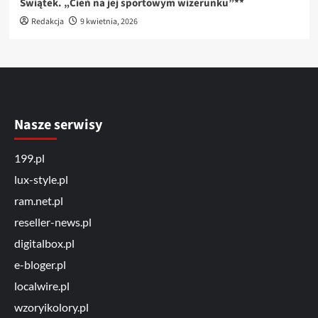
Świątek. „Cień na jej sportowym wizerunku”**
Redakcja
9 kwietnia, 2026
Nasze serwisy
199.pl
lux-style.pl
ram.net.pl
reseller-news.pl
digitalbox.pl
e-bloger.pl
localwire.pl
wzoryikolory.pl