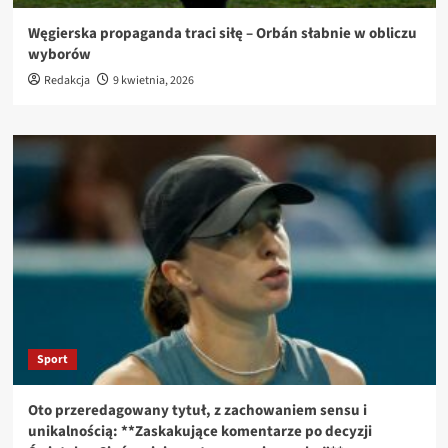
Węgierska propaganda traci siłę – Orbán słabnie w obliczu
wyborów
Redakcja
9 kwietnia, 2026
Sport
Oto przeredagowany tytuł, z zachowaniem sensu i
unikalnością: **Zaskakujące komentarze po decyzji