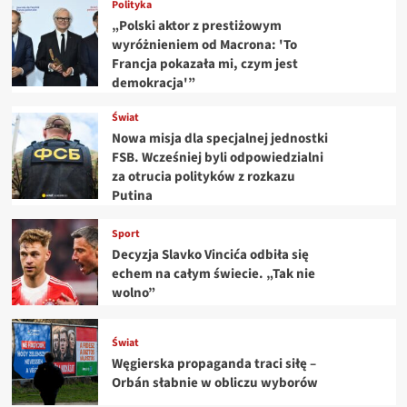
Polityka
„Polski aktor z prestiżowym
wyróżnieniem od Macrona: 'To
Francja pokazała mi, czym jest
demokracja'”
Świat
Nowa misja dla specjalnej jednostki
FSB. Wcześniej byli odpowiedzialni
za otrucia polityków z rozkazu
Putina
Sport
Decyzja Slavko Vincića odbiła się
echem na całym świecie. „Tak nie
wolno”
Świat
Węgierska propaganda traci siłę –
Orbán słabnie w obliczu wyborów