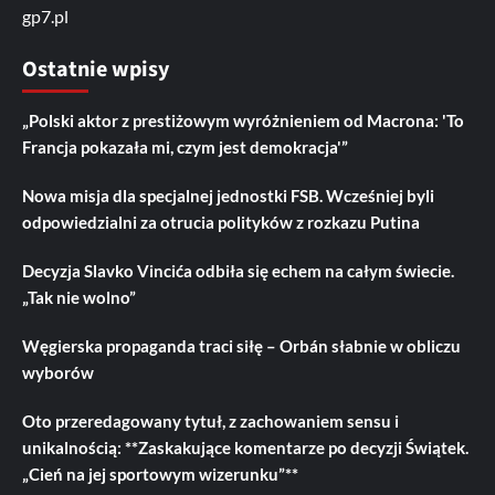
gp7.pl
Ostatnie wpisy
„Polski aktor z prestiżowym wyróżnieniem od Macrona: 'To
Francja pokazała mi, czym jest demokracja'”
Nowa misja dla specjalnej jednostki FSB. Wcześniej byli
odpowiedzialni za otrucia polityków z rozkazu Putina
Decyzja Slavko Vincića odbiła się echem na całym świecie.
„Tak nie wolno”
Węgierska propaganda traci siłę – Orbán słabnie w obliczu
wyborów
Oto przeredagowany tytuł, z zachowaniem sensu i
unikalnością: **Zaskakujące komentarze po decyzji Świątek.
„Cień na jej sportowym wizerunku”**