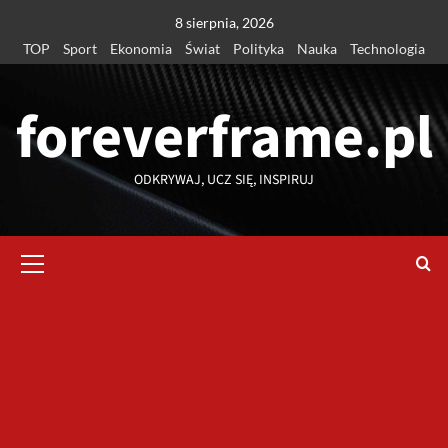
Przejdź
8 sierpnia, 2026
do
TOP
Sport
Ekonomia
Świat
Polityka
Nauka
Technologia
treści
foreverframe.pl
ODKRYWAJ, UCZ SIĘ, INSPIRUJ
Menu
główne