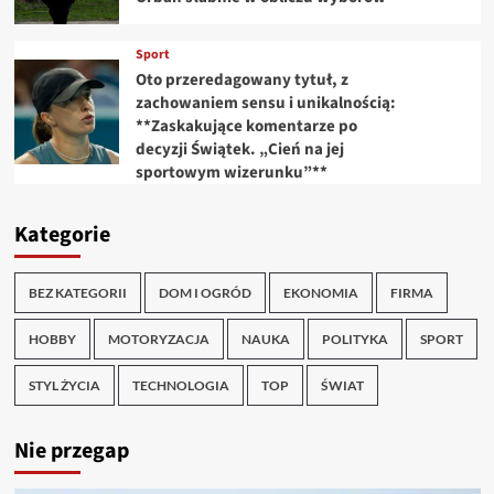
Sport
Oto przeredagowany tytuł, z
zachowaniem sensu i unikalnością:
**Zaskakujące komentarze po
decyzji Świątek. „Cień na jej
sportowym wizerunku”**
Kategorie
BEZ KATEGORII
DOM I OGRÓD
EKONOMIA
FIRMA
HOBBY
MOTORYZACJA
NAUKA
POLITYKA
SPORT
STYL ŻYCIA
TECHNOLOGIA
TOP
ŚWIAT
Nie przegap