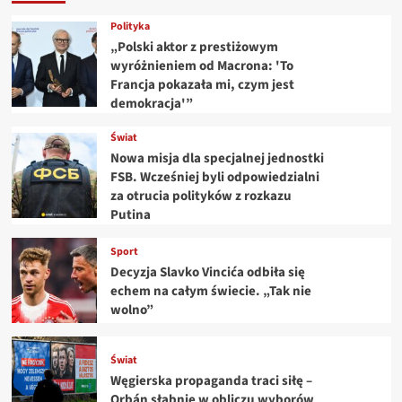
Polityka
„Polski aktor z prestiżowym
wyróżnieniem od Macrona: 'To
Francja pokazała mi, czym jest
demokracja'”
Świat
Nowa misja dla specjalnej jednostki
FSB. Wcześniej byli odpowiedzialni
za otrucia polityków z rozkazu
Putina
Sport
Decyzja Slavko Vincića odbiła się
echem na całym świecie. „Tak nie
wolno”
Świat
Węgierska propaganda traci siłę –
Orbán słabnie w obliczu wyborów