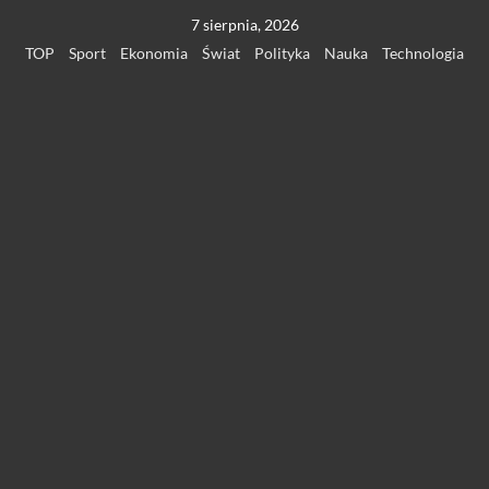
Przejdź
7 sierpnia, 2026
do
TOP
Sport
Ekonomia
Świat
Polityka
Nauka
Technologia
treści