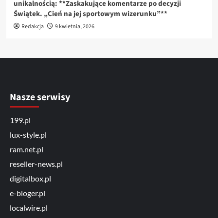
unikalnością: **Zaskakujące komentarze po decyzji
Świątek. „Cień na jej sportowym wizerunku”**
Redakcja
9 kwietnia, 2026
Nasze serwisy
199.pl
lux-style.pl
ram.net.pl
reseller-news.pl
digitalbox.pl
e-bloger.pl
localwire.pl