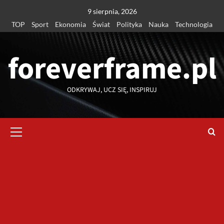
Przejdź
9 sierpnia, 2026
do
TOP
Sport
Ekonomia
Świat
Polityka
Nauka
Technologia
treści
foreverframe.pl
ODKRYWAJ, UCZ SIĘ, INSPIRUJ
Menu
główne