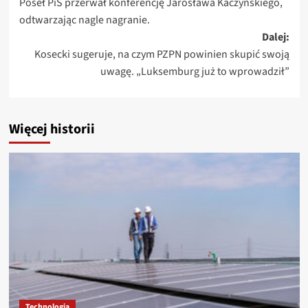
Poseł PiS przerwał konferencję Jarosława Kaczyńskiego,
wpisy
odtwarzając nagle nagranie.
Dalej:
Kosecki sugeruje, na czym PZPN powinien skupić swoją
uwagę. „Luksemburg już to wprowadził”
Więcej historii
Technologia