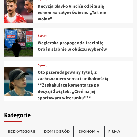
Decyzja Slavko Vincića odbiła się
echem na całym świecie. „Tak nie
wolno”
Świat
Węgierska propaganda traci siłę –
Orbán słabnie w obliczu wyborów
Sport
Oto przeredagowany tytuł, z
zachowaniem sensu i unikalnością:
**Zaskakujące komentarze po
decyzji Świątek. „Cień na jej
sportowym wizerunku”**
Kategorie
BEZ KATEGORII
DOM I OGRÓD
EKONOMIA
FIRMA