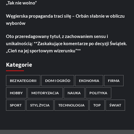
„Tak nie wolno”
Węgierska propaganda traci siłę – Orbán słabnie w obliczu
wyborów
Oto przeredagowany tytuł, z zachowaniem sensu i
unikalnością: **Zaskakujące komentarze po decyzji Świątek.
„Cień na jej sportowym wizerunku”**
Kategorie
BEZ KATEGORII
DOM I OGRÓD
EKONOMIA
FIRMA
HOBBY
MOTORYZACJA
NAUKA
POLITYKA
SPORT
STYL ŻYCIA
TECHNOLOGIA
TOP
ŚWIAT