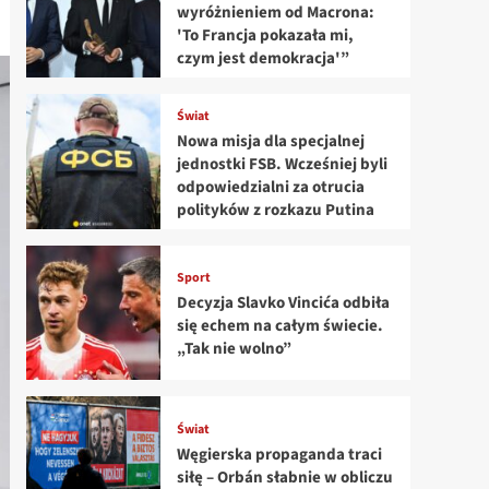
wyróżnieniem od Macrona:
'To Francja pokazała mi,
czym jest demokracja'”
Świat
Nowa misja dla specjalnej
jednostki FSB. Wcześniej byli
odpowiedzialni za otrucia
polityków z rozkazu Putina
Sport
Decyzja Slavko Vincića odbiła
się echem na całym świecie.
„Tak nie wolno”
Świat
Węgierska propaganda traci
siłę – Orbán słabnie w obliczu