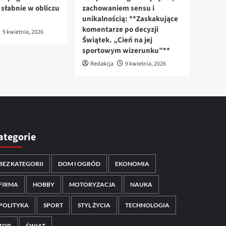
n słabnie w obliczu
zachowaniem sensu i
unikalnością: **Zaskakujące
komentarze po decyzji
9 kwietnia, 2026
Świątek. „Cień na jej
sportowym wizerunku”**
Redakcja
9 kwietnia, 2026
ategorie
BEZ KATEGORII
DOM I OGRÓD
EKONOMIA
FIRMA
HOBBY
MOTORYZACJA
NAUKA
POLITYKA
SPORT
STYL ŻYCIA
TECHNOLOGIA
TOP
ŚWIAT