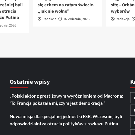
ześniej byli
się echem na całym świecie.
siłę – Orbá
 otrucia
„Tak nie wolno”
wyborów
azu Putina
Redakcja
16 kwietnia, 2026
Redakcja
etnia, 2026
Ostatnie wpisy
K
„Polski aktor z prestiżowym wyróżnieniem od Macrona:
'To Francja pokazała mi, czym jest demokracja'”
Nowa misja dla specjalnej jednostki FSB. Wcześniej byli
odpowiedzialni za otrucia polityków z rozkazu Putina