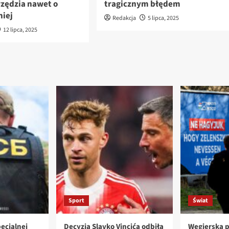
rzędzia nawet o
tragicznym błędem
niej
Redakcja
5 lipca, 2025
12 lipca, 2025
Sport
Świat
ecjalnej
Decyzja Slavko Vincića odbiła
Węgierska p