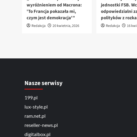
wyróżnieniem od Macrona:
jednostki FSB. Wc
'To Francja pokazała mi,
odpowiedzialni za
czym jest demokracja'”
polityków z rozk
Redakcja
20 kwietnia, 2026
Redakcja
16 kwi
Nasze serwisy
199.pl
lux-style.pl
ram.net.pl
reseller-news.pl
digitalbox.pl