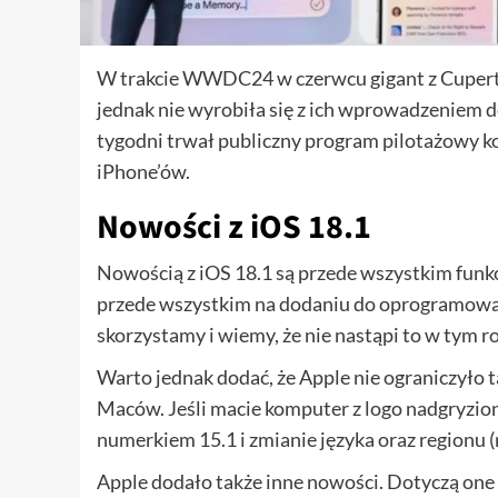
W trakcie WWDC24 w czerwcu gigant z Cupertin
jednak nie wyrobiła się z ich wprowadzeniem d
tygodni trwał publiczny program pilotażowy ko
iPhone’ów.
Nowości z iOS 18.1
Nowością z iOS 18.1 są przede wszystkim funkcj
przede wszystkim na dodaniu do oprogramowania
skorzystamy i wiemy, że nie nastąpi to w tym r
Warto jednak dodać, że Apple nie ograniczyło 
Maców. Jeśli macie komputer z logo nadgryzion
numerkiem 15.1 i zmianie języka oraz regionu 
Apple dodało także inne nowości. Dotyczą one m