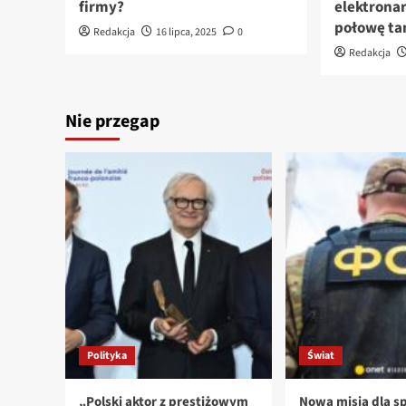
firmy?
elektrona
połowę ta
Redakcja
16 lipca, 2025
0
Redakcja
Nie przegap
Polityka
Świat
„Polski aktor z prestiżowym
Nowa misja dla sp