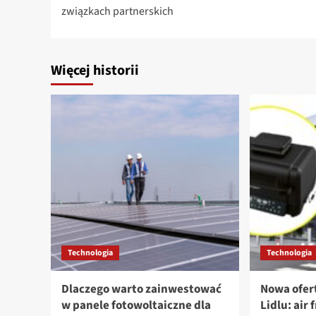
wpisy
związkach partnerskich
Więcej historii
Technologia
Technologia
Dlaczego warto zainwestować
Nowa ofert
w panele fotowoltaiczne dla
Lidlu: air 