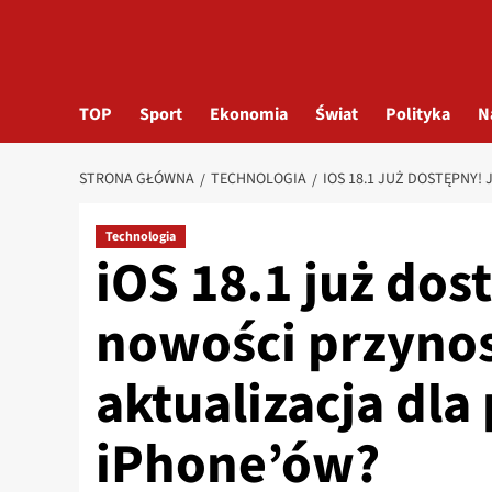
TOP
Sport
Ekonomia
Świat
Polityka
N
STRONA GŁÓWNA
TECHNOLOGIA
IOS 18.1 JUŻ DOSTĘPNY
Technologia
iOS 18.1 już dos
nowości przyno
aktualizacja dla
iPhone’ów?