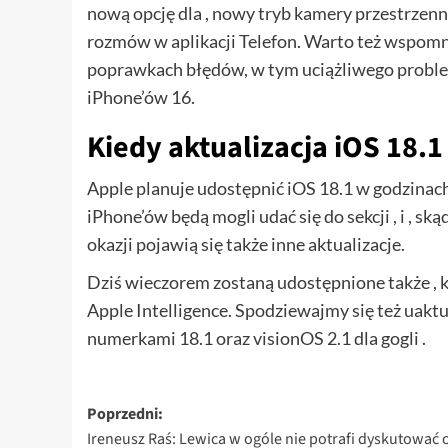
nową opcję dla , nowy tryb kamery przestrzenn
rozmów w aplikacji Telefon. Warto też wspomn
poprawkach błędów, w tym uciążliwego probl
iPhone’ów 16.
Kiedy aktualizacja iOS 18.1
Apple planuje udostępnić iOS 18.1 w godzinac
iPhone’ów będą mogli udać się do sekcji , i ,
okazji pojawią się także inne aktualizacje.
Dziś wieczorem zostaną udostępnione także , 
Apple Intelligence. Spodziewajmy się też uak
numerkami 18.1 oraz visionOS 2.1 dla gogli .
Zobacz
Poprzedni:
Ireneusz Raś: Lewica w ogóle nie potrafi dyskutować 