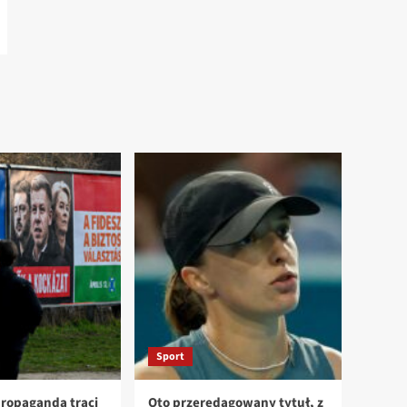
Sport
ropaganda traci
Oto przeredagowany tytuł, z