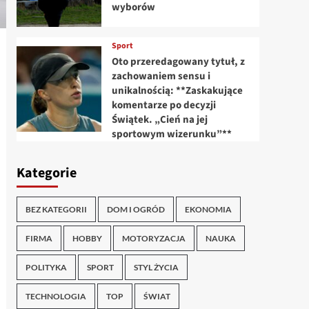
wyborów
Sport
Oto przeredagowany tytuł, z
zachowaniem sensu i
unikalnością: **Zaskakujące
komentarze po decyzji
Świątek. „Cień na jej
sportowym wizerunku”**
Kategorie
BEZ KATEGORII
DOM I OGRÓD
EKONOMIA
FIRMA
HOBBY
MOTORYZACJA
NAUKA
POLITYKA
SPORT
STYL ŻYCIA
TECHNOLOGIA
TOP
ŚWIAT