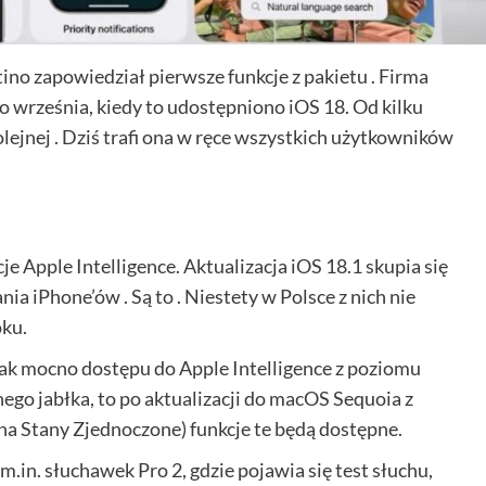
o zapowiedział pierwsze funkcje z pakietu . Firma
o września, kiedy to udostępniono iOS 18. Od kilku
lejnej . Dziś trafi ona w ręce wszystkich użytkowników
e Apple Intelligence. Aktualizacja iOS 18.1 skupia się
 iPhone’ów . Są to . Niestety w Polsce z nich nie
oku.
tak mocno dostępu do Apple Intelligence z poziomu
ego jabłka, to po aktualizacji do macOS Sequoia z
(na Stany Zjednoczone) funkcje te będą dostępne.
.in. słuchawek Pro 2, gdzie pojawia się test słuchu,