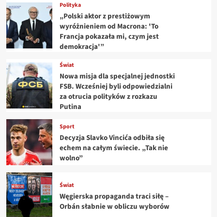
Polityka
„Polski aktor z prestiżowym
wyróżnieniem od Macrona: 'To
Francja pokazała mi, czym jest
demokracja'”
Świat
Nowa misja dla specjalnej jednostki
FSB. Wcześniej byli odpowiedzialni
za otrucia polityków z rozkazu
Putina
Sport
Decyzja Slavko Vincića odbiła się
echem na całym świecie. „Tak nie
wolno”
Świat
Węgierska propaganda traci siłę –
Orbán słabnie w obliczu wyborów