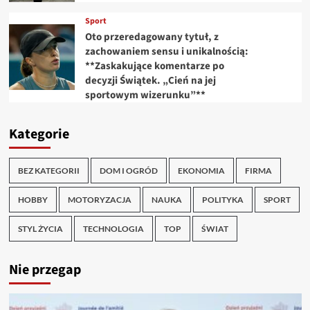
Sport
Oto przeredagowany tytuł, z
zachowaniem sensu i unikalnością:
**Zaskakujące komentarze po
decyzji Świątek. „Cień na jej
sportowym wizerunku”**
Kategorie
BEZ KATEGORII
DOM I OGRÓD
EKONOMIA
FIRMA
HOBBY
MOTORYZACJA
NAUKA
POLITYKA
SPORT
STYL ŻYCIA
TECHNOLOGIA
TOP
ŚWIAT
Nie przegap