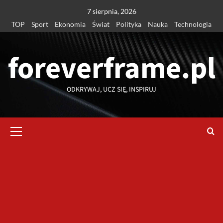
Przejdź
7 sierpnia, 2026
do
TOP
Sport
Ekonomia
Świat
Polityka
Nauka
Technologia
treści
foreverframe.pl
ODKRYWAJ, UCZ SIĘ, INSPIRUJ
Menu
główne