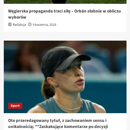
Węgierska propaganda traci siłę – Orbán słabnie w obliczu
wyborów
Redakcja
9 kwietnia, 2026
Sport
Oto przeredagowany tytuł, z zachowaniem sensu i
unikalnością: **Zaskakujące komentarze po decyzji