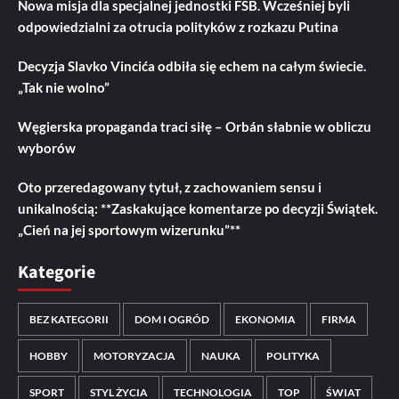
Nowa misja dla specjalnej jednostki FSB. Wcześniej byli
odpowiedzialni za otrucia polityków z rozkazu Putina
Decyzja Slavko Vincića odbiła się echem na całym świecie.
„Tak nie wolno”
Węgierska propaganda traci siłę – Orbán słabnie w obliczu
wyborów
Oto przeredagowany tytuł, z zachowaniem sensu i
unikalnością: **Zaskakujące komentarze po decyzji Świątek.
„Cień na jej sportowym wizerunku”**
Kategorie
BEZ KATEGORII
DOM I OGRÓD
EKONOMIA
FIRMA
HOBBY
MOTORYZACJA
NAUKA
POLITYKA
SPORT
STYL ŻYCIA
TECHNOLOGIA
TOP
ŚWIAT