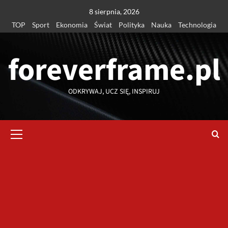
Przejdź
8 sierpnia, 2026
do
TOP
Sport
Ekonomia
Świat
Polityka
Nauka
Technologia
treści
foreverframe.pl
ODKRYWAJ, UCZ SIĘ, INSPIRUJ
Menu
główne