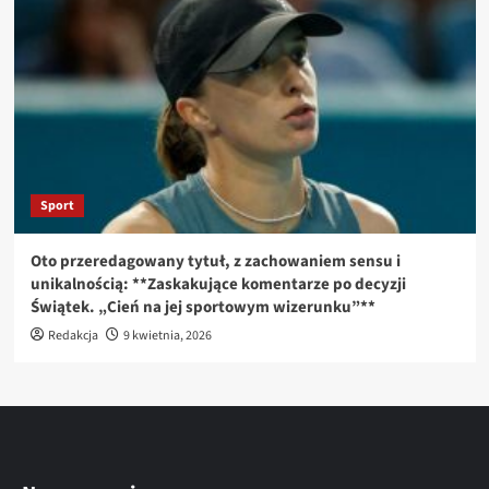
Sport
Oto przeredagowany tytuł, z zachowaniem sensu i
unikalnością: **Zaskakujące komentarze po decyzji
Świątek. „Cień na jej sportowym wizerunku”**
Redakcja
9 kwietnia, 2026