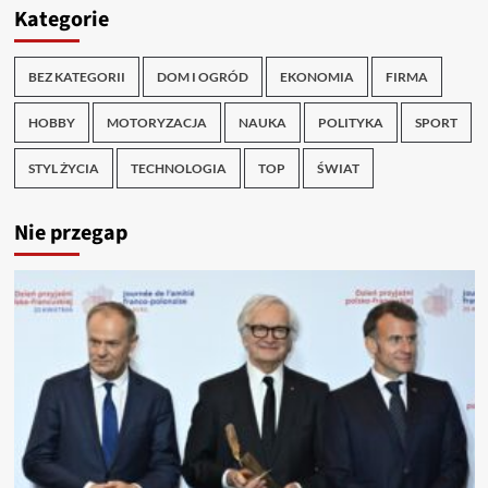
Kategorie
BEZ KATEGORII
DOM I OGRÓD
EKONOMIA
FIRMA
HOBBY
MOTORYZACJA
NAUKA
POLITYKA
SPORT
STYL ŻYCIA
TECHNOLOGIA
TOP
ŚWIAT
Nie przegap