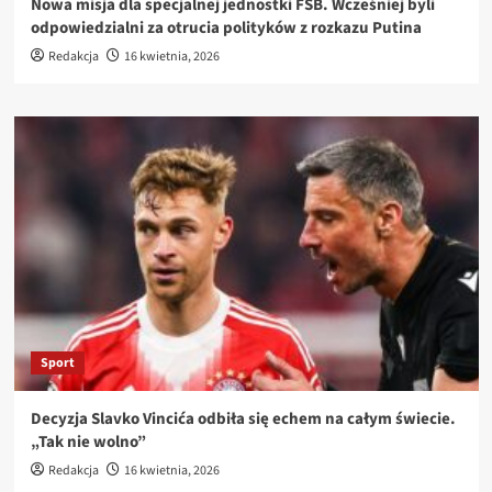
Nowa misja dla specjalnej jednostki FSB. Wcześniej byli
odpowiedzialni za otrucia polityków z rozkazu Putina
Redakcja
16 kwietnia, 2026
Sport
Decyzja Slavko Vincića odbiła się echem na całym świecie.
„Tak nie wolno”
Redakcja
16 kwietnia, 2026