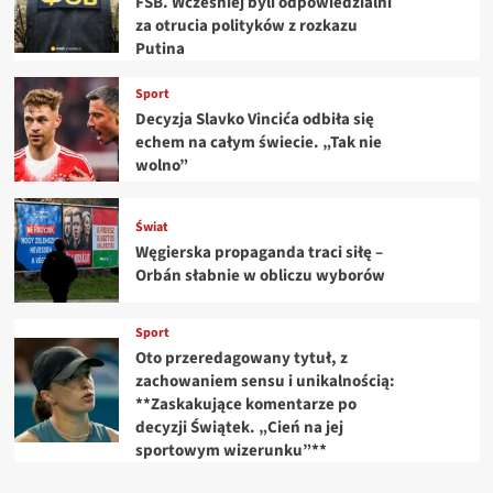
FSB. Wcześniej byli odpowiedzialni
za otrucia polityków z rozkazu
Putina
Sport
Decyzja Slavko Vincića odbiła się
echem na całym świecie. „Tak nie
wolno”
Świat
Węgierska propaganda traci siłę –
Orbán słabnie w obliczu wyborów
Sport
Oto przeredagowany tytuł, z
zachowaniem sensu i unikalnością:
**Zaskakujące komentarze po
decyzji Świątek. „Cień na jej
sportowym wizerunku”**