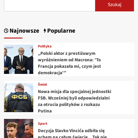
Szukaj
Najnowsze
Popularne
Polityka
„Polski aktor z prestiżowym
wyróżnieniem od Macrona: 'To
Francja pokazała mi, czym jest
demokracja'”
Świat
Nowa misja dla specjalnej jednostki
FSB. Wcześniej byli odpowiedzialni
za otrucia polityków z rozkazu
Putina
Sport
Decyzja Slavko Vincića odbiła się
echem na całym świecie. „Tak nie