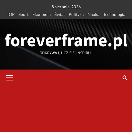
Przejdź
8 sierpnia, 2026
do
TOP
Sport
Ekonomia
Świat
Polityka
Nauka
Technologia
treści
foreverframe.pl
ODKRYWAJ, UCZ SIĘ, INSPIRUJ
Menu
główne