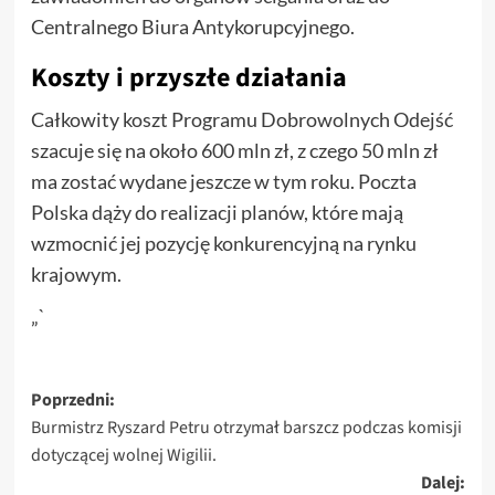
Centralnego Biura Antykorupcyjnego.
Koszty i przyszłe działania
Całkowity koszt Programu Dobrowolnych Odejść
szacuje się na około 600 mln zł, z czego 50 mln zł
ma zostać wydane jeszcze w tym roku. Poczta
Polska dąży do realizacji planów, które mają
wzmocnić jej pozycję konkurencyjną na rynku
krajowym.
„`
Zobacz
Poprzedni:
Burmistrz Ryszard Petru otrzymał barszcz podczas komisji
wpisy
dotyczącej wolnej Wigilii.
Dalej: