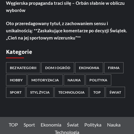
Węgierska propaganda traci siłę – Orbán słabnie w obliczu
wyborów
Oto przeredagowany tytuł, z zachowaniem sensu i
unikalnością: **Zaskakujące komentarze po decyzji Świątek.
„Cień na jej sportowym wizerunku”**
Kategorie
BEZ KATEGORII
DOM I OGRÓD
EKONOMIA
FIRMA
HOBBY
MOTORYZACJA
NAUKA
POLITYKA
SPORT
STYL ŻYCIA
TECHNOLOGIA
TOP
ŚWIAT
TOP
Sport
Ekonomia
Świat
Polityka
Nauka
Technologia