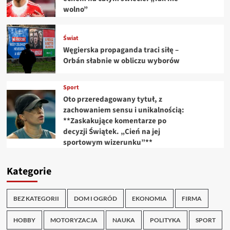
wolno”
Świat
Węgierska propaganda traci siłę –
Orbán słabnie w obliczu wyborów
Sport
Oto przeredagowany tytuł, z
zachowaniem sensu i unikalnością:
**Zaskakujące komentarze po
decyzji Świątek. „Cień na jej
sportowym wizerunku”**
Kategorie
BEZ KATEGORII
DOM I OGRÓD
EKONOMIA
FIRMA
HOBBY
MOTORYZACJA
NAUKA
POLITYKA
SPORT