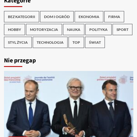
Kategorie
BEZ KATEGORII
DOM I OGRÓD
EKONOMIA
FIRMA
HOBBY
MOTORYZACJA
NAUKA
POLITYKA
SPORT
STYL ŻYCIA
TECHNOLOGIA
TOP
ŚWIAT
Nie przegap