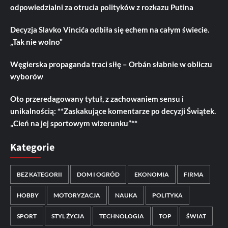
odpowiedzialni za otrucia polityków z rozkazu Putina
Decyzja Slavko Vincića odbiła się echem na całym świecie.
„Tak nie wolno”
Węgierska propaganda traci siłę – Orbán słabnie w obliczu
wyborów
Oto przeredagowany tytuł, z zachowaniem sensu i
unikalnością: **Zaskakujące komentarze po decyzji Świątek.
„Cień na jej sportowym wizerunku”**
Kategorie
BEZ KATEGORII
DOM I OGRÓD
EKONOMIA
FIRMA
HOBBY
MOTORYZACJA
NAUKA
POLITYKA
SPORT
STYL ŻYCIA
TECHNOLOGIA
TOP
ŚWIAT