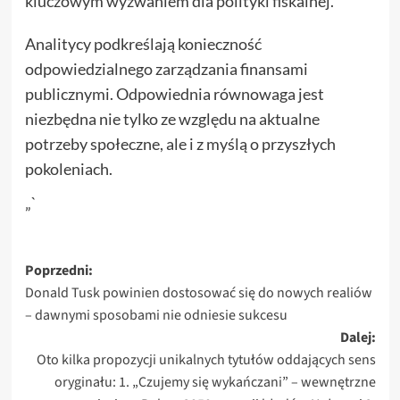
kluczowym wyzwaniem dla polityki fiskalnej.
Analitycy podkreślają konieczność
odpowiedzialnego zarządzania finansami
publicznymi. Odpowiednia równowaga jest
niezbędna nie tylko ze względu na aktualne
potrzeby społeczne, ale i z myślą o przyszłych
pokoleniach.
„`
Zobacz
Poprzedni:
Donald Tusk powinien dostosować się do nowych realiów
wpisy
– dawnymi sposobami nie odniesie sukcesu
Dalej:
Oto kilka propozycji unikalnych tytułów oddających sens
oryginału: 1. „Czujemy się wykańczani” – wewnętrzne