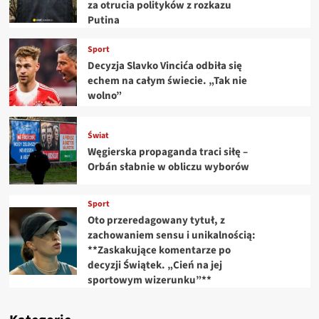
za otrucia polityków z rozkazu
Putina
Sport
Decyzja Slavko Vincića odbiła się
echem na całym świecie. „Tak nie
wolno”
Świat
Węgierska propaganda traci siłę –
Orbán słabnie w obliczu wyborów
Sport
Oto przeredagowany tytuł, z
zachowaniem sensu i unikalnością:
**Zaskakujące komentarze po
decyzji Świątek. „Cień na jej
sportowym wizerunku”**