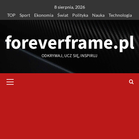
Przejdź
8 sierpnia, 2026
do
TOP
Sport
Ekonomia
Świat
Polityka
Nauka
Technologia
treści
foreverframe.pl
ODKRYWAJ, UCZ SIĘ, INSPIRUJ
Menu
główne