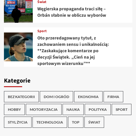
Świat
Węgierska propaganda traci siłę –
Orbán słabnie w obliczu wyborów
Sport
Oto przeredagowany tytuł, z
zachowaniem sensu i unikalnością:
**Zaskakujące komentarze po
decyzji Świątek. „Cień na jej
sportowym wizerunku”**
Kategorie
BEZ KATEGORII
DOM I OGRÓD
EKONOMIA
FIRMA
HOBBY
MOTORYZACJA
NAUKA
POLITYKA
SPORT
STYL ŻYCIA
TECHNOLOGIA
TOP
ŚWIAT