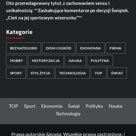
Oto przeredagowany tytuł, z zachowaniem sensu i
unikalnością: **Zaskakujące komentarze po decyzji Świątek.
„Cień na jej sportowym wizerunku”**
Kategorie
BEZ KATEGORII
DOM I OGRÓD
EKONOMIA
FIRMA
HOBBY
MOTORYZACJA
NAUKA
POLITYKA
SPORT
STYL ŻYCIA
TECHNOLOGIA
TOP
ŚWIAT
TOP
Sport
Ekonomia
Świat
Polityka
Nauka
Technologia
Prawa autorskie &kopia; Wszelkie prawa zastrzeżone.
|