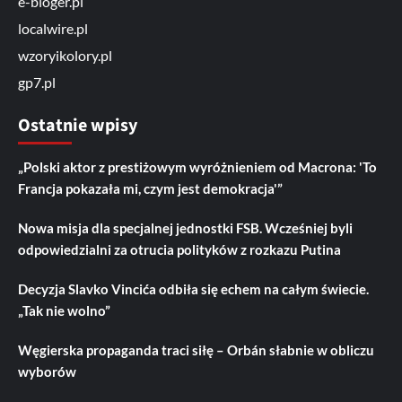
e-bloger.pl
localwire.pl
wzoryikolory.pl
gp7.pl
Ostatnie wpisy
„Polski aktor z prestiżowym wyróżnieniem od Macrona: 'To
Francja pokazała mi, czym jest demokracja'”
Nowa misja dla specjalnej jednostki FSB. Wcześniej byli
odpowiedzialni za otrucia polityków z rozkazu Putina
Decyzja Slavko Vincića odbiła się echem na całym świecie.
„Tak nie wolno”
Węgierska propaganda traci siłę – Orbán słabnie w obliczu
wyborów