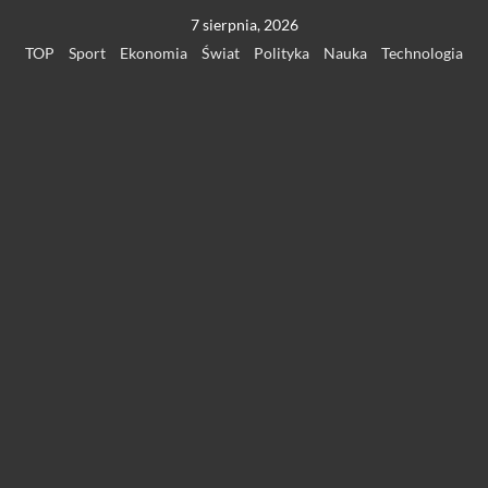
Przejdź
7 sierpnia, 2026
do
TOP
Sport
Ekonomia
Świat
Polityka
Nauka
Technologia
treści