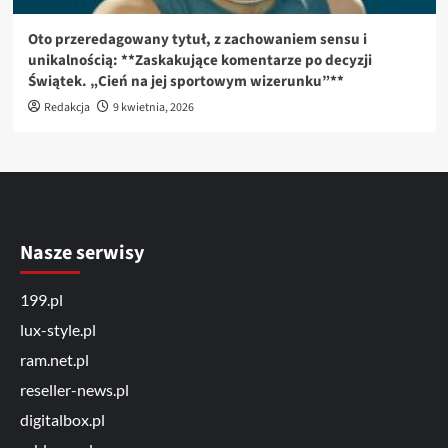
Oto przeredagowany tytuł, z zachowaniem sensu i
unikalnością: **Zaskakujące komentarze po decyzji
Świątek. „Cień na jej sportowym wizerunku”**
Redakcja
9 kwietnia, 2026
Nasze serwisy
199.pl
lux-style.pl
ram.net.pl
reseller-news.pl
digitalbox.pl