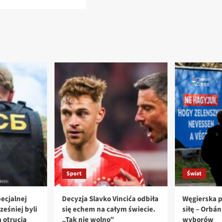
Sport
Świat
ecjalnej
Decyzja Slavko Vincića odbiła
Węgierska p
ześniej byli
się echem na całym świecie.
siłę – Orbá
 otrucia
„Tak nie wolno”
wyborów