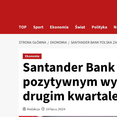
TOP
Sport
Ekonomia
Świat
Polityka
N
STRONA GŁÓWNA
EKONOMIA
SANTANDER BANK POLSKA Z
Ekonomia
Santander Bank 
pozytywnym wyn
drugim kwartal
Redakcja
24 lipca, 2024