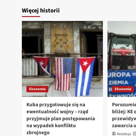
Więcej historii
Ekonomia
Ekonomia
Kuba przygotowuje się na
Porozumie
ewentualność wojny – rząd
bliżej: KE
przyjmuje plan postępowania
przewidy
na wypadek konfliktu
zawarcia
zbrojnego
Redakcja