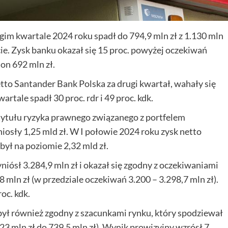
im kwartale 2024 roku spadł do 794,9 mln zł z 1.130 mln
ie. Zysk banku okazał się 15 proc. powyżej oczekiwań
 on 692 mln zł.
etto Santander Bank Polska za drugi kwartał, wahały się
artale spadł 30 proc. rdr i 49 proc. kdk.
 tytułu ryzyka prawnego związanego z portfelem
osły 1,25 mld zł. W I połowie 2024 roku zysk netto
był na poziomie 2,32 mld zł.
ósł 3.284,9 mln zł i okazał się zgodny z oczekiwaniami
,8 mln zł (w przedziale oczekiwań 3.200 – 3.298,7 mln zł).
oc. kdk.
i był również zgodny z szacunkami rynku, który spodziewał
723 mln zł do 739,5 mln zł). Wynik prowizyjny wzrósł 7