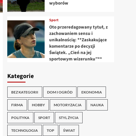
wyborów
Sport
Oto przeredagowany tytuł, z
zachowaniem sensu i
unikalnością: **Zaskakujące
komentarze po decyzji
Świątek. „Cień na jej
sportowym wizerunku”**
Kategorie
BEZ KATEGORII
DOM I OGRÓD
EKONOMIA
FIRMA
HOBBY
MOTORYZACJA
NAUKA
POLITYKA
SPORT
STYL ŻYCIA
TECHNOLOGIA
TOP
ŚWIAT