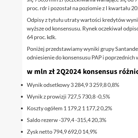
proc. rdr i pozostał na poziomie z I kwartału 2
Odpisy z tytułu utraty wartości kredytów wynio
wyższe od konsensusu. Rynek oczekiwał odpisów
64 proc. kdk.
Poniżej przedstawiamy wyniki grupy Santander
odniesienie do konsensusu PAP i poprzednich
w mln zł 2Q2024 konsensus różni
Wynik odsetkowy 3 284,9 3 259,8 0,8%
Wynik z prowizji 727,5 730,8 -0,5%
Koszty ogółem 1 179,2 1 177,2 0,2%
Saldo rezerw -379,4 -315,4 20,3%
Zysk netto 794,9 692,0 14,9%