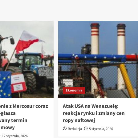
Ekonomia
nie z Mercosur coraz
Atak USA na Wenezuelę:
 ogłasza
reakcja rynku i zmiany cen
wany termin
ropy naftowej
 umowy
Redakcja
5 stycznia, 2026
12 stycznia, 2026