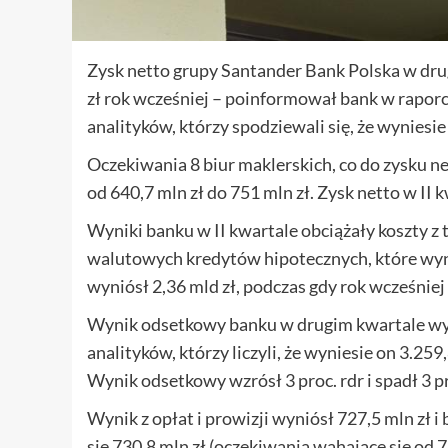
Zysk netto grupy Santander Bank Polska w drug
zł rok wcześniej – poinformował bank w raporc
analityków, którzy spodziewali się, że wyniesie
Oczekiwania 8 biur maklerskich, co do zysku n
od 640,7 mln zł do 751 mln zł. Zysk netto w II kw
Wyniki banku w II kwartale obciążały koszty z
walutowych kredytów hipotecznych, które wyni
wyniósł 2,36 mld zł, podczas gdy rok wcześniej 
Wynik odsetkowy banku w drugim kwartale wyni
analityków, którzy liczyli, że wyniesie on 3.259
Wynik odsetkowy wzrósł 3 proc. rdr i spadł 3 pr
Wynik z opłat i prowizji wyniósł 727,5 mln zł 
się 730,8 mln zł (oczekiwania wahające się od 