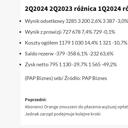
2Q2024 2Q2023 różnica 1Q2024 r
Wynik odsetkowy 3285 3 200 2,6% 3 387 -3,0
Wynik z prowizji 727 678 7,4% 729 -0,1%
Koszty ogółem 1179 1 030 14,4% 1 321 -10,7%
Saldo rezerw -379 -358 6,1% -232 63,6%
Zysk netto 795 1 130 -29,7% 1 565 -49,2%
(PAP Biznes) seb/ Źródło: PAP Biznes
Zobacz
Poprzedni:
Abonenci Orange zmuszeni do płacenia wyższej opłat
wpisy
Jednak zarząd podejmuje kolejne kroki