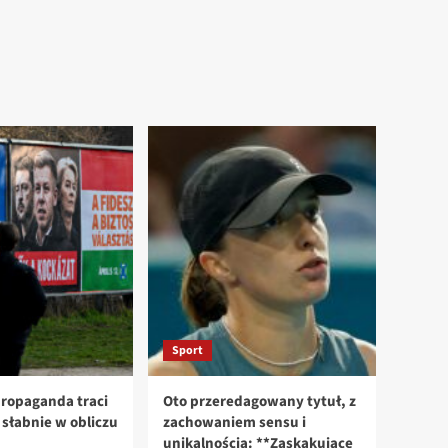
Sport
ropaganda traci
Oto przeredagowany tytuł, z
n słabnie w obliczu
zachowaniem sensu i
unikalnością: **Zaskakujące