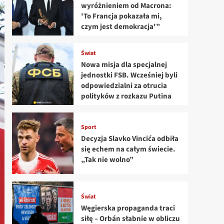
wyróżnieniem od Macrona:
'To Francja pokazała mi,
czym jest demokracja'”
Świat
Nowa misja dla specjalnej
jednostki FSB. Wcześniej byli
odpowiedzialni za otrucia
polityków z rozkazu Putina
Sport
Decyzja Slavko Vincića odbiła
się echem na całym świecie.
„Tak nie wolno”
Świat
Węgierska propaganda traci
siłę – Orbán słabnie w obliczu