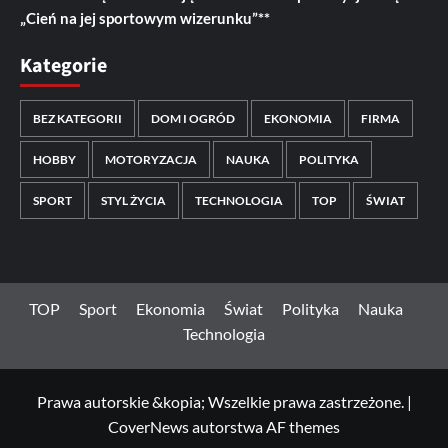
„Cień na jej sportowym wizerunku”**
Kategorie
BEZ KATEGORII
DOM I OGRÓD
EKONOMIA
FIRMA
HOBBY
MOTORYZACJA
NAUKA
POLITYKA
SPORT
STYL ŻYCIA
TECHNOLOGIA
TOP
ŚWIAT
TOP
Sport
Ekonomia
Świat
Polityka
Nauka
Technologia
Prawa autorskie &kopia; Wszelkie prawa zastrzeżone.
|
CoverNews
autorstwa AF themes