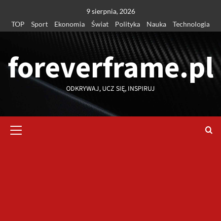
Przejdź
9 sierpnia, 2026
do
TOP
Sport
Ekonomia
Świat
Polityka
Nauka
Technologia
treści
foreverframe.pl
ODKRYWAJ, UCZ SIĘ, INSPIRUJ
Menu
główne