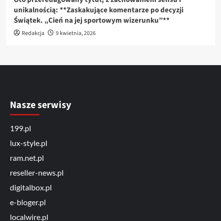
unikalnością: **Zaskakujące komentarze po decyzji
Świątek. „Cień na jej sportowym wizerunku”**
Redakcja
9 kwietnia, 2026
Nasze serwisy
199.pl
lux-style.pl
ram.net.pl
reseller-news.pl
digitalbox.pl
e-bloger.pl
localwire.pl