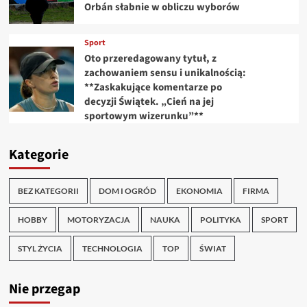
Orbán słabnie w obliczu wyborów
Sport
Oto przeredagowany tytuł, z
zachowaniem sensu i unikalnością:
**Zaskakujące komentarze po
decyzji Świątek. „Cień na jej
sportowym wizerunku”**
Kategorie
BEZ KATEGORII
DOM I OGRÓD
EKONOMIA
FIRMA
HOBBY
MOTORYZACJA
NAUKA
POLITYKA
SPORT
STYL ŻYCIA
TECHNOLOGIA
TOP
ŚWIAT
Nie przegap