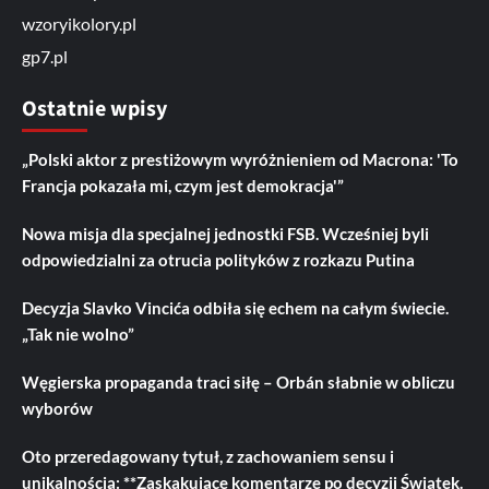
wzoryikolory.pl
gp7.pl
Ostatnie wpisy
„Polski aktor z prestiżowym wyróżnieniem od Macrona: 'To
Francja pokazała mi, czym jest demokracja'”
Nowa misja dla specjalnej jednostki FSB. Wcześniej byli
odpowiedzialni za otrucia polityków z rozkazu Putina
Decyzja Slavko Vincića odbiła się echem na całym świecie.
„Tak nie wolno”
Węgierska propaganda traci siłę – Orbán słabnie w obliczu
wyborów
Oto przeredagowany tytuł, z zachowaniem sensu i
unikalnością: **Zaskakujące komentarze po decyzji Świątek.