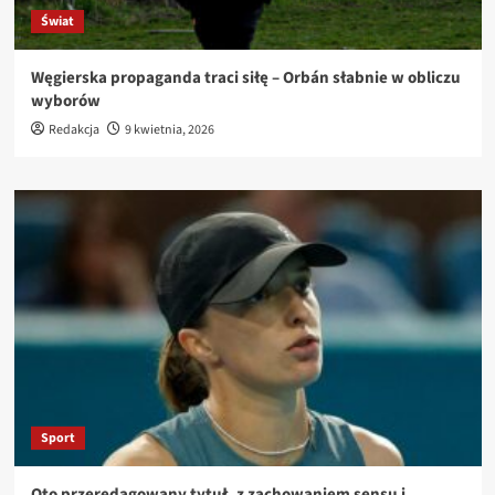
Świat
Węgierska propaganda traci siłę – Orbán słabnie w obliczu
wyborów
Redakcja
9 kwietnia, 2026
Sport
Oto przeredagowany tytuł, z zachowaniem sensu i