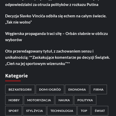
odpowiedzialni za otrucia polityków z rozkazu Putina
Decyzja Slavko Vincića odbiła się echem na całym świecie.
„Tak nie wolno”
Węgierska propaganda traci siłę – Orbán słabnie w obliczu
wyborów
Oto przeredagowany tytuł, z zachowaniem sensu i
unikalnością: **Zaskakujące komentarze po decyzji Świątek.
„Cień na jej sportowym wizerunku”**
Kategorie
BEZ KATEGORII
DOM I OGRÓD
EKONOMIA
FIRMA
HOBBY
MOTORYZACJA
NAUKA
POLITYKA
SPORT
STYL ŻYCIA
TECHNOLOGIA
TOP
ŚWIAT