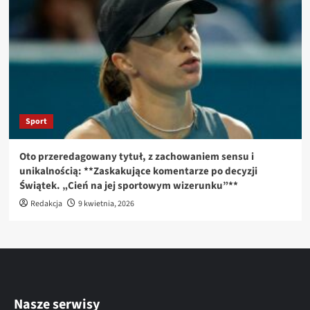
Sport
Oto przeredagowany tytuł, z zachowaniem sensu i
unikalnością: **Zaskakujące komentarze po decyzji
Świątek. „Cień na jej sportowym wizerunku”**
Redakcja
9 kwietnia, 2026
Nasze serwisy