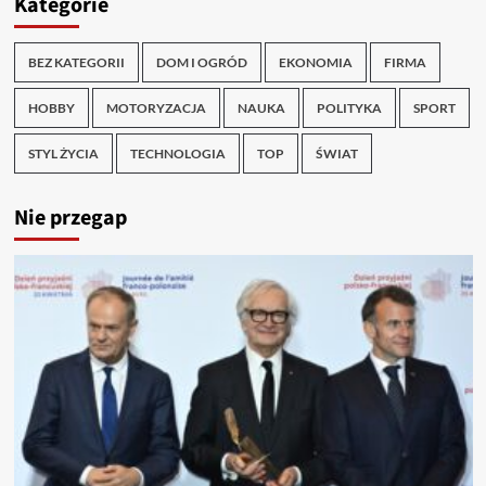
Kategorie
BEZ KATEGORII
DOM I OGRÓD
EKONOMIA
FIRMA
HOBBY
MOTORYZACJA
NAUKA
POLITYKA
SPORT
STYL ŻYCIA
TECHNOLOGIA
TOP
ŚWIAT
Nie przegap