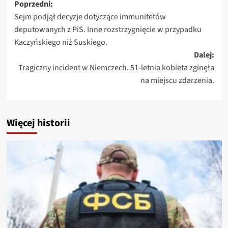
Zobacz
Poprzedni:
Sejm podjął decyzje dotyczące immunitetów
wpisy
deputowanych z PiS. Inne rozstrzygnięcie w przypadku
Kaczyńskiego niż Suskiego.
Dalej:
Tragiczny incident w Niemczech. 51-letnia kobieta zginęła
na miejscu zdarzenia.
Więcej historii