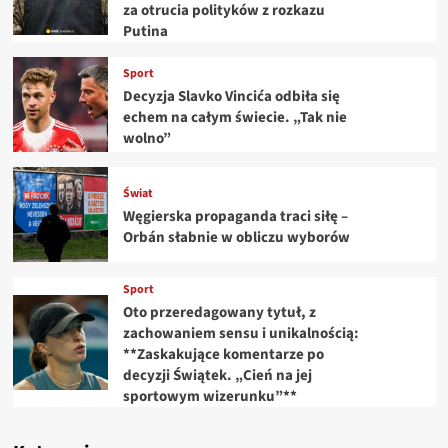
za otrucia polityków z rozkazu
Putina
Sport
Decyzja Slavko Vincića odbiła się
echem na całym świecie. „Tak nie
wolno”
Świat
Węgierska propaganda traci siłę –
Orbán słabnie w obliczu wyborów
Sport
Oto przeredagowany tytuł, z
zachowaniem sensu i unikalnością:
**Zaskakujące komentarze po
decyzji Świątek. „Cień na jej
sportowym wizerunku”**