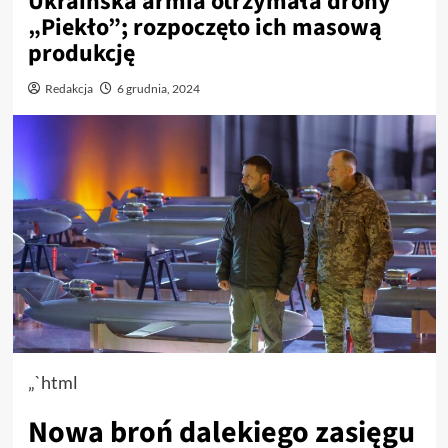
Ukraińska armia otrzymała drony
„Piekło”; rozpoczęto ich masową
produkcję
Redakcja
6 grudnia, 2024
„`html
Nowa broń dalekiego zasięgu