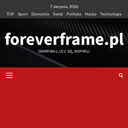
Przejdź
7 sierpnia, 2026
do
TOP
Sport
Ekonomia
Świat
Polityka
Nauka
Technologia
treści
foreverframe.pl
ODKRYWAJ, UCZ SIĘ, INSPIRUJ
Menu
główne