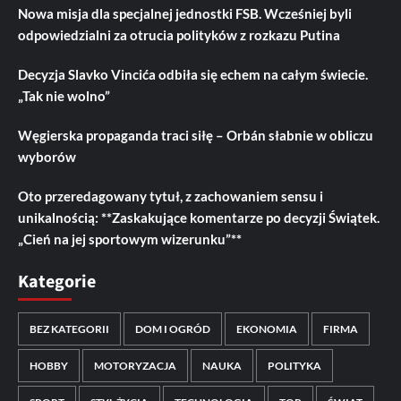
Nowa misja dla specjalnej jednostki FSB. Wcześniej byli
odpowiedzialni za otrucia polityków z rozkazu Putina
Decyzja Slavko Vincića odbiła się echem na całym świecie.
„Tak nie wolno”
Węgierska propaganda traci siłę – Orbán słabnie w obliczu
wyborów
Oto przeredagowany tytuł, z zachowaniem sensu i
unikalnością: **Zaskakujące komentarze po decyzji Świątek.
„Cień na jej sportowym wizerunku”**
Kategorie
BEZ KATEGORII
DOM I OGRÓD
EKONOMIA
FIRMA
HOBBY
MOTORYZACJA
NAUKA
POLITYKA