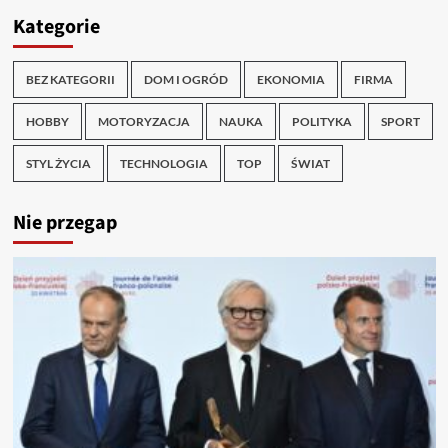
Kategorie
BEZ KATEGORII
DOM I OGRÓD
EKONOMIA
FIRMA
HOBBY
MOTORYZACJA
NAUKA
POLITYKA
SPORT
STYL ŻYCIA
TECHNOLOGIA
TOP
ŚWIAT
Nie przegap