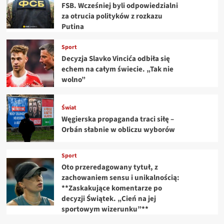
FSB. Wcześniej byli odpowiedzialni
za otrucia polityków z rozkazu
Putina
Sport
Decyzja Slavko Vincića odbiła się
echem na całym świecie. „Tak nie
wolno”
Świat
Węgierska propaganda traci siłę –
Orbán słabnie w obliczu wyborów
Sport
Oto przeredagowany tytuł, z
zachowaniem sensu i unikalnością:
**Zaskakujące komentarze po
decyzji Świątek. „Cień na jej
sportowym wizerunku”**