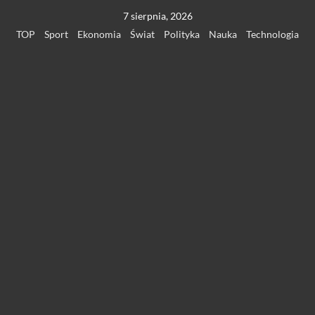
Przejdź
7 sierpnia, 2026
do
TOP
Sport
Ekonomia
Świat
Polityka
Nauka
Technologia
treści