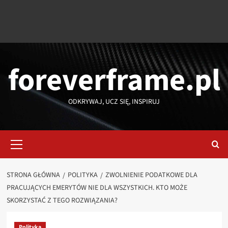
foreverframe.pl
ODKRYWAJ, UCZ SIĘ, INSPIRUJ
Menu
główne
STRONA GŁÓWNA
POLITYKA
ZWOLNIENIE PODATKOWE DLA
PRACUJĄCYCH EMERYTÓW NIE DLA WSZYSTKICH. KTO MOŻE
SKORZYSTAĆ Z TEGO ROZWIĄZANIA?
Polityka