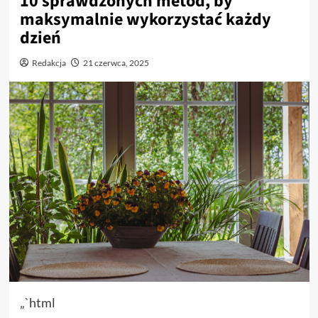
10 sprawdzonych metod, by
maksymalnie wykorzystać każdy
dzień
Redakcja
21 czerwca, 2025
„`html