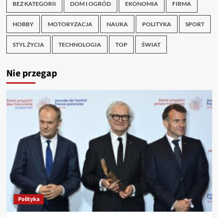
BEZ KATEGORII
DOM I OGRÓD
EKONOMIA
FIRMA
HOBBY
MOTORYZACJA
NAUKA
POLITYKA
SPORT
STYL ŻYCIA
TECHNOLOGIA
TOP
ŚWIAT
Nie przegap
Polityka