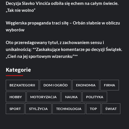
Decyzja Slavko Vincića odbiła się echem na całym świecie.
„Tak nie wolno”
Węgierska propaganda traci siłę – Orbán słabnie w obliczu
wyborów
Oto przeredagowany tytuł, z zachowaniem sensu i
unikalnością: **Zaskakujące komentarze po decyzji Świątek.
„Cień na jej sportowym wizerunku”**
Kategorie
BEZ KATEGORII
DOM I OGRÓD
EKONOMIA
FIRMA
HOBBY
MOTORYZACJA
NAUKA
POLITYKA
SPORT
STYL ŻYCIA
TECHNOLOGIA
TOP
ŚWIAT