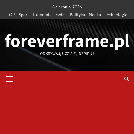
Przejdź
8 sierpnia, 2026
do
TOP
Sport
Ekonomia
Świat
Polityka
Nauka
Technologia
treści
foreverframe.pl
ODKRYWAJ, UCZ SIĘ, INSPIRUJ
Menu
główne