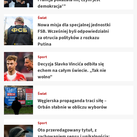
demokracja'”
Świat
Nowa misja dla specjalnej jednostki
FSB. Wcześniej byli odpowiedzialni
za otrucia polityków z rozkazu
Putina
Sport
Decyzja Slavko Vincića odbiła się
echem na całym świecie. „Tak nie
wolno”
Świat
Węgierska propaganda traci siłę –
Orbán słabnie w obliczu wyborów
Sport
Oto przeredagowany tytuł, z
zachowaniem sensu i unikalnością: