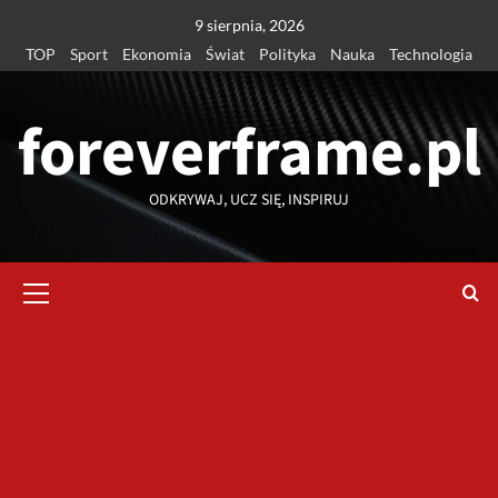
Przejdź
9 sierpnia, 2026
do
TOP
Sport
Ekonomia
Świat
Polityka
Nauka
Technologia
treści
foreverframe.pl
ODKRYWAJ, UCZ SIĘ, INSPIRUJ
Menu
główne