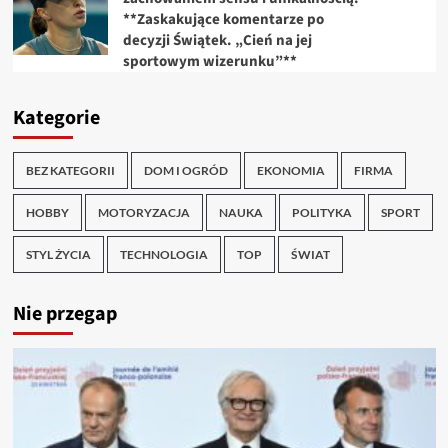
**Zaskakujące komentarze po
decyzji Świątek. „Cień na jej
sportowym wizerunku”**
Kategorie
BEZ KATEGORII
DOM I OGRÓD
EKONOMIA
FIRMA
HOBBY
MOTORYZACJA
NAUKA
POLITYKA
SPORT
STYL ŻYCIA
TECHNOLOGIA
TOP
ŚWIAT
Nie przegap