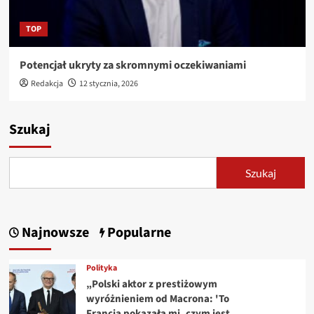
TOP
Potencjał ukryty za skromnymi oczekiwaniami
Redakcja
12 stycznia, 2026
Szukaj
Szukaj
Najnowsze
Popularne
Polityka
„Polski aktor z prestiżowym
wyróżnieniem od Macrona: 'To
Francja pokazała mi, czym jest