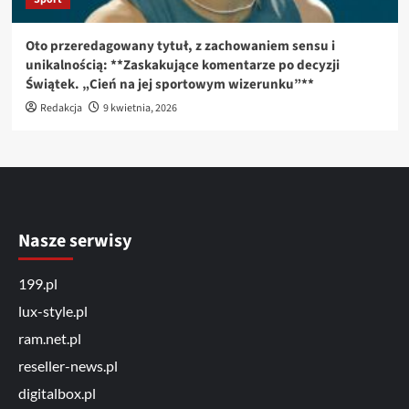
Oto przeredagowany tytuł, z zachowaniem sensu i
unikalnością: **Zaskakujące komentarze po decyzji
Świątek. „Cień na jej sportowym wizerunku”**
Redakcja
9 kwietnia, 2026
Nasze serwisy
199.pl
lux-style.pl
ram.net.pl
reseller-news.pl
digitalbox.pl