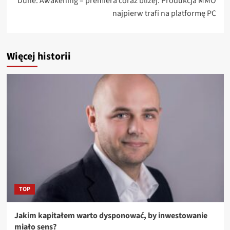
Dune: Awakening – premiera coraz bliżej. Produkcja MMO
najpierw trafi na platformę PC
Więcej historii
TOP
Jakim kapitałem warto dysponować, by inwestowanie
miało sens?