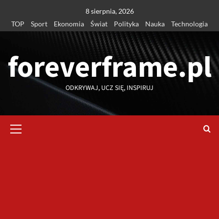
Przejdź
8 sierpnia, 2026
do
TOP
Sport
Ekonomia
Świat
Polityka
Nauka
Technologia
treści
foreverframe.pl
ODKRYWAJ, UCZ SIĘ, INSPIRUJ
Menu
główne