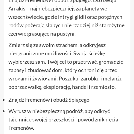
Znajdź FremenóW i obudź Śpiącego. Oto twoja
Arrakis – najniebezpieczniejsza planeta we
wszechświecie, gdzie intrygi gildii oraz potężnych
rodów pożerają słabych nie rzadziej niż starożytne
czerwie grasujące na pustyni.
Zmierz się ze swoim strachem, a odkryjesz
nieograniczone możliwości. Swoją ścieżkę
wybierzesz sam. Twój cel to przetrwać, gromadzić
zapasy i zbudować dom, który ochroni cię przed
wrogami i żywiołami. Poszukuj zarobku i melanżu
poprzez walkę, eksplorację, handel i rzemiosło.
Znajdź Fremenów i obudź Śpiącego.
Wyrusz w niebezpieczną podróż, aby odkryć
tajemnice swojej przeszłości i powód zniknięcia
Fremenów.