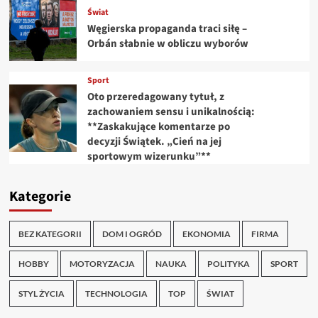
Świat
Węgierska propaganda traci siłę –
Orbán słabnie w obliczu wyborów
Sport
Oto przeredagowany tytuł, z
zachowaniem sensu i unikalnością:
**Zaskakujące komentarze po
decyzji Świątek. „Cień na jej
sportowym wizerunku”**
Kategorie
BEZ KATEGORII
DOM I OGRÓD
EKONOMIA
FIRMA
HOBBY
MOTORYZACJA
NAUKA
POLITYKA
SPORT
STYL ŻYCIA
TECHNOLOGIA
TOP
ŚWIAT