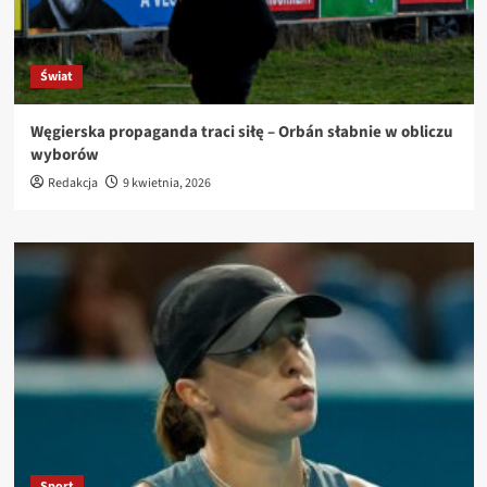
Świat
Węgierska propaganda traci siłę – Orbán słabnie w obliczu
wyborów
Redakcja
9 kwietnia, 2026
Sport