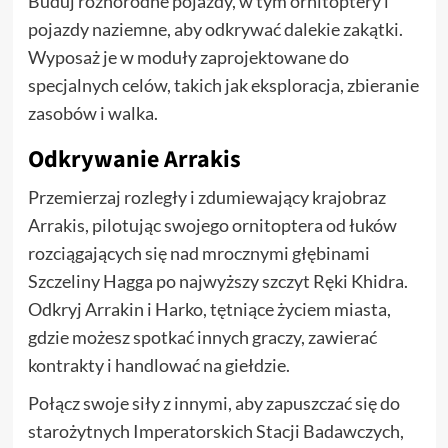
Buduj różnorodne pojazdy, w tym ornitoptery i
pojazdy naziemne, aby odkrywać dalekie zakątki.
Wyposaż je w moduły zaprojektowane do
specjalnych celów, takich jak eksploracja, zbieranie
zasobów i walka.
Odkrywanie Arrakis
Przemierzaj rozległy i zdumiewający krajobraz
Arrakis, pilotując swojego ornitoptera od łuków
rozciągających się nad mrocznymi głębinami
Szczeliny Hagga po najwyższy szczyt Ręki Khidra.
Odkryj Arrakin i Harko, tętniące życiem miasta,
gdzie możesz spotkać innych graczy, zawierać
kontrakty i handlować na giełdzie.
Połącz swoje siły z innymi, aby zapuszczać się do
starożytnych Imperatorskich Stacji Badawczych,