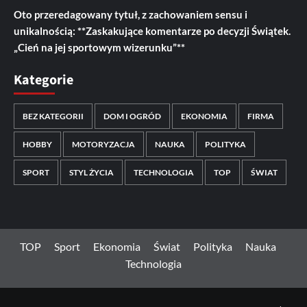
Oto przeredagowany tytuł, z zachowaniem sensu i
unikalnością: **Zaskakujące komentarze po decyzji Świątek.
„Cień na jej sportowym wizerunku”**
Kategorie
BEZ KATEGORII
DOM I OGRÓD
EKONOMIA
FIRMA
HOBBY
MOTORYZACJA
NAUKA
POLITYKA
SPORT
STYL ŻYCIA
TECHNOLOGIA
TOP
ŚWIAT
TOP
Sport
Ekonomia
Świat
Polityka
Nauka
Technologia