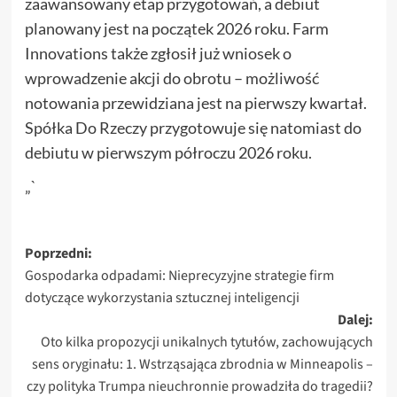
zaawansowany etap przygotowań, a debiut
planowany jest na początek 2026 roku. Farm
Innovations także zgłosił już wniosek o
wprowadzenie akcji do obrotu – możliwość
notowania przewidziana jest na pierwszy kwartał.
Spółka Do Rzeczy przygotowuje się natomiast do
debiutu w pierwszym półroczu 2026 roku.
„`
Zobacz
Poprzedni:
Gospodarka odpadami: Nieprecyzyjne strategie firm
wpisy
dotyczące wykorzystania sztucznej inteligencji
Dalej:
Oto kilka propozycji unikalnych tytułów, zachowujących
sens oryginału: 1. Wstrząsająca zbrodnia w Minneapolis –
czy polityka Trumpa nieuchronnie prowadziła do tragedii?