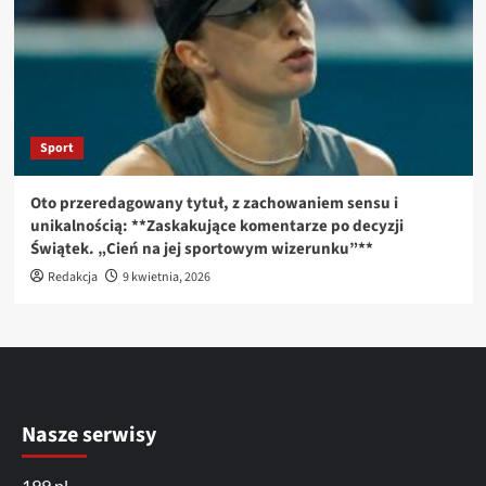
Sport
Oto przeredagowany tytuł, z zachowaniem sensu i
unikalnością: **Zaskakujące komentarze po decyzji
Świątek. „Cień na jej sportowym wizerunku”**
Redakcja
9 kwietnia, 2026
Nasze serwisy
199.pl