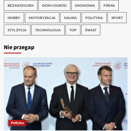
BEZ KATEGORII
DOM I OGRÓD
EKONOMIA
FIRMA
HOBBY
MOTORYZACJA
NAUKA
POLITYKA
SPORT
STYL ŻYCIA
TECHNOLOGIA
TOP
ŚWIAT
Nie przegap
Polityka