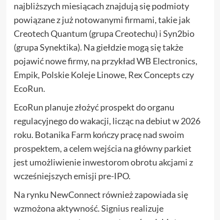
najbliższych miesiącach znajdują się podmioty
powiązane z już notowanymi firmami, takie jak
Creotech Quantum (grupa Creotechu) i Syn2bio
(grupa Synektika). Na giełdzie mogą się także
pojawić nowe firmy, na przykład WB Electronics,
Empik, Polskie Koleje Linowe, Rex Concepts czy
EcoRun.
EcoRun planuje złożyć prospekt do organu
regulacyjnego do wakacji, licząc na debiut w 2026
roku. Botanika Farm kończy pracę nad swoim
prospektem, a celem wejścia na główny parkiet
jest umożliwienie inwestorom obrotu akcjami z
wcześniejszych emisji pre-IPO.
Na rynku NewConnect również zapowiada się
wzmożona aktywność. Signius realizuje