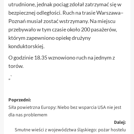
utrudnione, jednak pociąg zdołał zatrzymać się w
bezpiecznej odległości. Ruch na trasie Warszawa–
Poznań musiał zostać wstrzymany. Na miejscu
przebywało w tym czasie około 200 pasażerów,
którym zapewniono opiekę drużyny
konduktorskiej.
O godzinie 18.35 wznowiono ruch na jednym z
torów.
„`
Zobacz
Poprzedni:
Siła powietrzna Europy: Niebo bez wsparcia USA nie jest
wpisy
dla nas problemem
Dalej:
Smutne wieści z województwa śląskiego: pożar hostelu