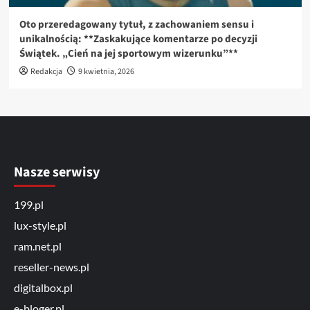
Oto przeredagowany tytuł, z zachowaniem sensu i
unikalnością: **Zaskakujące komentarze po decyzji
Świątek. „Cień na jej sportowym wizerunku”**
Redakcja
9 kwietnia, 2026
Nasze serwisy
199.pl
lux-style.pl
ram.net.pl
reseller-news.pl
digitalbox.pl
e-bloger.pl