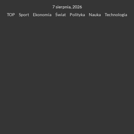
Przejdź
7 sierpnia, 2026
do
TOP
Sport
Ekonomia
Świat
Polityka
Nauka
Technologia
treści