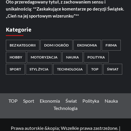
Oto przeredagowany tytuł, z zachowaniem sensu i
unikalnością: **Zaskakujące komentarze po decyzji Świątek.
„Cień na jej sportowym wizerunku”**
Kategorie
BEZ KATEGORII
DOM I OGRÓD
EKONOMIA
FIRMA
HOBBY
MOTORYZACJA
NAUKA
POLITYKA
SPORT
STYL ŻYCIA
TECHNOLOGIA
TOP
ŚWIAT
TOP
Sport
Ekonomia
Świat
Polityka
Nauka
Technologia
Prawa autorskie &kopia; Wszelkie prawa zastrzeżone.
|