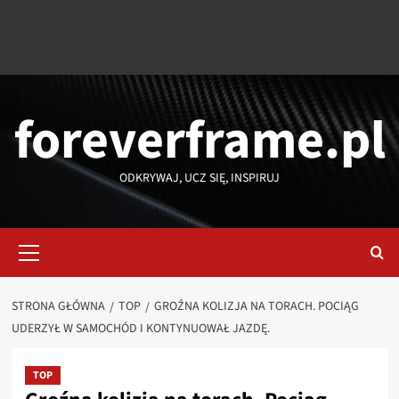
foreverframe.pl
ODKRYWAJ, UCZ SIĘ, INSPIRUJ
Menu
główne
STRONA GŁÓWNA
TOP
GROŹNA KOLIZJA NA TORACH. POCIĄG
UDERZYŁ W SAMOCHÓD I KONTYNUOWAŁ JAZDĘ.
TOP