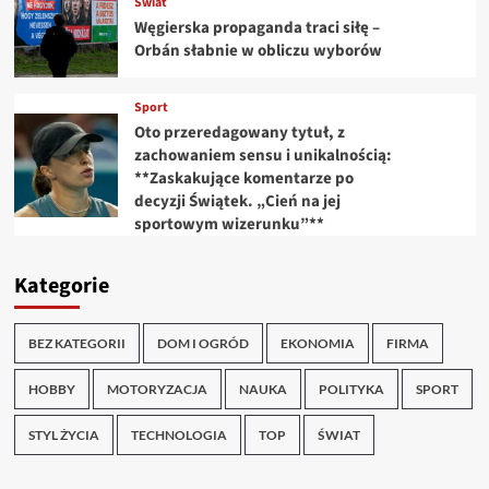
Świat
Węgierska propaganda traci siłę –
Orbán słabnie w obliczu wyborów
Sport
Oto przeredagowany tytuł, z
zachowaniem sensu i unikalnością:
**Zaskakujące komentarze po
decyzji Świątek. „Cień na jej
sportowym wizerunku”**
Kategorie
BEZ KATEGORII
DOM I OGRÓD
EKONOMIA
FIRMA
HOBBY
MOTORYZACJA
NAUKA
POLITYKA
SPORT
STYL ŻYCIA
TECHNOLOGIA
TOP
ŚWIAT